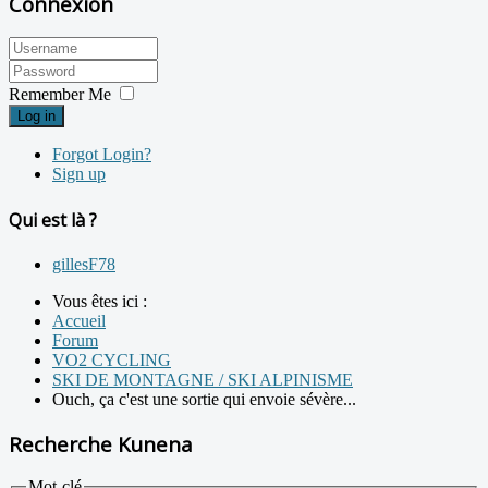
Connexion
Remember Me
Log in
Forgot Login?
Sign up
Qui est là ?
gillesF78
Vous êtes ici :
Accueil
Forum
VO2 CYCLING
SKI DE MONTAGNE / SKI ALPINISME
Ouch, ça c'est une sortie qui envoie sévère...
Recherche Kunena
Mot-clé