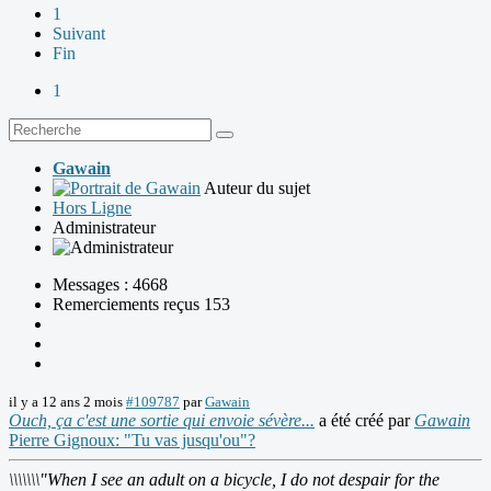
1
Suivant
Fin
1
Gawain
Auteur du sujet
Hors Ligne
Administrateur
Messages : 4668
Remerciements reçus 153
il y a 12 ans 2 mois
#109787
par
Gawain
Ouch, ça c'est une sortie qui envoie sévère...
a été créé par
Gawain
Pierre Gignoux: "Tu vas jusqu'ou"?
\\\\\\\"When I see an adult on a bicycle, I do not despair for the