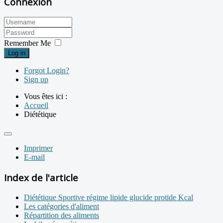
Connexion
Remember Me
Log in
Forgot Login?
Sign up
Vous êtes ici :
Accueil
Diététique
Imprimer
E-mail
Index de l'article
Diététique Sportive régime lipide glucide protide Kcal
Les catégories d'aliment
Répartition des aliments