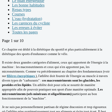
Le bilan énergétique
Les bonne habitudes
Repas types
Courses
L'eau (hydratation)
Les carences du cycliste
Les erreurs à éviter
Toutes les pages
Page 1 sur 10
Ce chapitre est dédié à la diététique du sportif et plus particulièrement à la
diététique des sports d'endurance comme le vélo.
Il existe deux grandes catégories d'aliment, ceux qui apportent de l'énergie à la
machine : les macronutriments et ceux qui n'en apportent pas, les
micronutriments. Comme vu précédemment au chapitre des fondamentaux (voir
sur
filières énergétiques
), l'athlète doit fournir de l'énergie au muscle à travers
divers types de "carburants" :
ces macronutriments sont les glucides, les
protides et les lipides
. Un athlète doit pour cela se nourrir de manière
appropriée afin de pouvoir pratiquer son sport d'une manière optimale.
Les
micronutriments (sels minéraux et oligoéléments)
participent au bon
fonctionnement de la "machine".
Je ne suis pas personnellement partisan de régime draconien et trop rigoureux
où l'athlète pèse systématiquement tout ses aliments et évite tout écart. Il faut