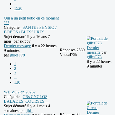
...
1520
Qui a un petit bobo en ce moment
???
Catégorie :
SANTE / PHYSIO /
BOBOS / BLESSURES
Sujet démarré il y a 16 ans 7
mois, par
skippy
Dernier message
il y a 22 heures
Dernier
Réponses:
2589
9 minutes
message
par
Vues:
475k
par
gillesF78
gillesF78
il y a 22 heures
1
9 minutes
2
3
...
130
WE VO2 en 2026?
Catégorie :
CRs CYCLOS,
BALADES, COURSES ...
Sujet démarré il y a 1 mois 4
semaines, par
jfd_
Dernier
Réponses:
34