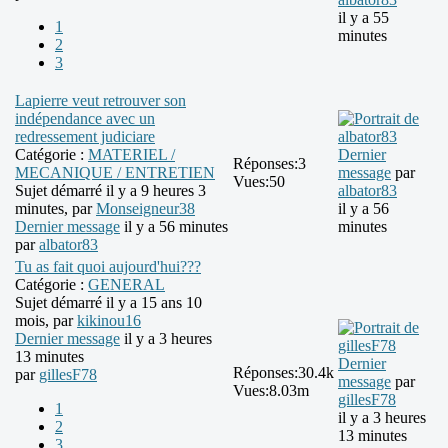
il y a 55
1
minutes
2
3
Lapierre veut retrouver son
indépendance avec un
redressement judiciare
Catégorie :
MATERIEL /
Dernier
Réponses:
3
MECANIQUE / ENTRETIEN
message
par
Vues:
50
Sujet démarré il y a 9 heures 3
albator83
minutes, par
Monseigneur38
il y a 56
Dernier message
il y a 56 minutes
minutes
par
albator83
Tu as fait quoi aujourd'hui???
Catégorie :
GENERAL
Sujet démarré il y a 15 ans 10
mois, par
kikinou16
Dernier message
il y a 3 heures
13 minutes
Dernier
Réponses:
30.4k
par
gillesF78
message
par
Vues:
8.03m
gillesF78
1
il y a 3 heures
2
13 minutes
3