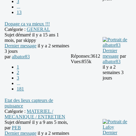
3
...
13
Dopage ça va mieux !!!
Catégorie :
GENERAL
Sujet démarré il y a 15 ans 1
mois, par
skippy
Dernier message
il y a 2 semaines
Dernier
3 jours
Réponses:
3612
message
par
par
albator83
Vues:
855k
albator83
1
il y a 2
2
semaines 3
3
jours
...
181
Etat des lieux capteurs de
puissance
Catégorie :
MATERIEL /
MECANIQUE / ENTRETIEN
Sujet démarré il y a 9 ans 5 mois,
par
PEB
Dernier
Dernier message
il y a 2 semaines