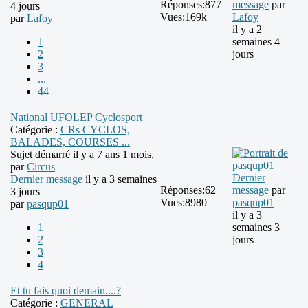
Réponses:
877
message
par
4 jours
Vues:
169k
Lafoy
par
Lafoy
il y a 2
1
semaines 4
2
jours
3
...
44
National UFOLEP Cyclosport
Catégorie :
CRs CYCLOS,
BALADES, COURSES ...
Sujet démarré il y a 7 ans 1 mois,
par
Circus
Dernier
Dernier message
il y a 3 semaines
Réponses:
62
message
par
3 jours
Vues:
8980
pasqup01
par
pasqup01
il y a 3
1
semaines 3
2
jours
3
4
Et tu fais quoi demain....?
Catégorie :
GENERAL