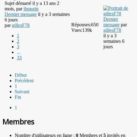
Sujet démarré il y a 13 ans 2
mois, par
jbmorin
Dernier message
il y a 3 semaines
Dernier
6 jours
Réponses:
650
message
par
par
gillesF78
Vues:
139k
gillesF78
1
il y a 3
2
semaines 6
3
jours
...
33
Début
Précédent
1
Suivant
Fin
1
Membres
Nombre d'utilisateurs en ligne :
0
Membres et
5
invités en