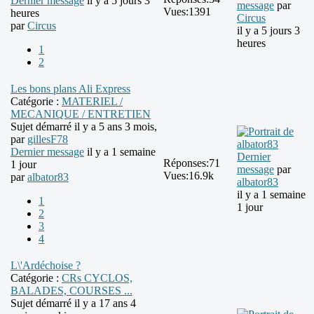
Dernier message
il y a 5 jours 3
message
par
Vues:
1391
heures
Circus
par
Circus
il y a 5 jours 3
heures
1
2
Les bons plans Ali Express
Catégorie :
MATERIEL /
MECANIQUE / ENTRETIEN
Sujet démarré il y a 5 ans 3 mois,
par
gillesF78
Dernier message
il y a 1 semaine
Dernier
Réponses:
71
1 jour
message
par
Vues:
16.9k
par
albator83
albator83
il y a 1 semaine
1
1 jour
2
3
4
L\'Ardéchoise ?
Catégorie :
CRs CYCLOS,
BALADES, COURSES ...
Sujet démarré il y a 17 ans 4