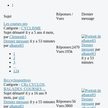
1
Réponses /
Dernier
Sujet
Vues
message
Les courses pro
Catégorie :
CYCLISME
Sujet démarré il y a 5 ans 4 mois,
par
Christoph3
Dernier message
il y a 53 minutes
Dernier
par
albator83
Réponses:
2470
message
par
Vues:
195k
1
albator83
2
il y a 53
3
minutes
...
124
Re:cyclosportives
Catégorie :
CRs CYCLOS,
BALADES, COURSES ...
Sujet démarré il y a 16 ans 9
mois, par
phil
Dernier
Réponses:
56
Dernier message
il y a 55 minutes
message
par
Vues:
3860
par
albator83
albator83