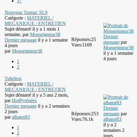
37
Nouveau Tarmac SL9
Catégorie :
MATERIEL /
MECANIQUE / ENTRETIEN
Sujet démarré il y a 1 mois 1
semaine, par
Monseigneur38
Dernier
Réponses:
25
Dernier message
il y a 1 semaine
message
par
Vues:
1169
4 jours
Monseigneur38
par
Monseigneur38
il y a 1 semaine
4 jours
1
2
Tubeless
Catégorie :
MATERIEL /
MECANIQUE / ENTRETIEN
Sujet démarré il y a 5 ans 2 mois,
par
HotPyrénées
Dernier message
il y a 2 semaines
Dernier
2 jours
Réponses:
253
message
par
par
albator83
Vues:
76.1k
albator83
il y a 2
1
semaines 2
2
jours