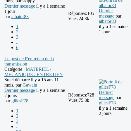
mois, par
skippy
Dernier message
il y a 1 semaine
Dernier
1 jour
Réponses:
105
message
par
par
albator83
Vues:
24.3k
albator83
1
il y a 1 semaine
2
1 jour
3
...
6
Le post de l\'entretien de la
transmission
Catégorie :
MATERIEL /
MECANIQUE / ENTRETIEN
Sujet démarré il y a 15 ans 11
mois, par
Gawain
Dernier message
il y a 1 semaine
Dernier
Réponses:
728
2 jours
message
par
Vues:
75.8k
par
gillesF78
gillesF78
il y a 1 semaine
1
2 jours
2
3
...