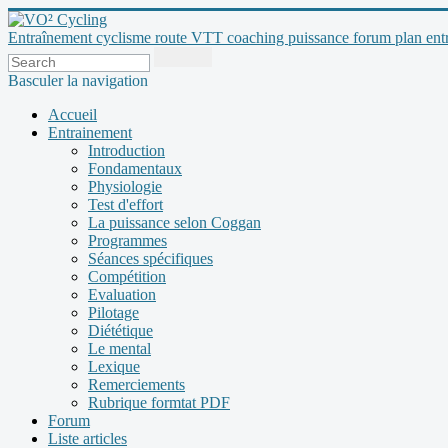
Entraînement cyclisme route VTT coaching puissance forum plan entraî
Basculer la navigation
Accueil
Entrainement
Introduction
Fondamentaux
Physiologie
Test d'effort
La puissance selon Coggan
Programmes
Séances spécifiques
Compétition
Evaluation
Pilotage
Diététique
Le mental
Lexique
Remerciements
Rubrique formtat PDF
Forum
Liste articles