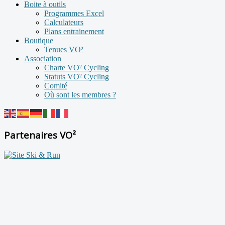
Boite à outils
Programmes Excel
Calculateurs
Plans entrainement
Boutique
Tenues VO²
Association
Charte VO² Cycling
Statuts VO² Cycling
Comité
Où sont les membres ?
Partenaires VO²