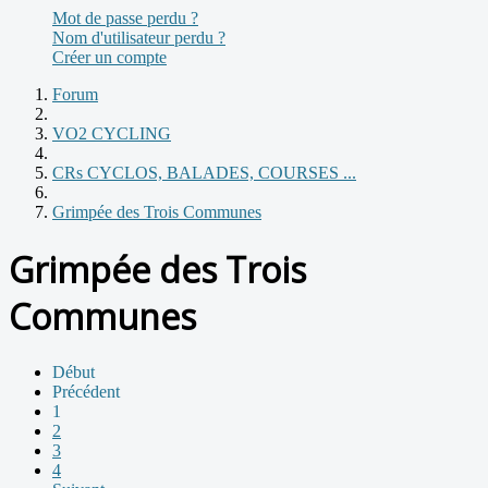
Mot de passe perdu ?
Nom d'utilisateur perdu ?
Créer un compte
Forum
VO2 CYCLING
CRs CYCLOS, BALADES, COURSES ...
Grimpée des Trois Communes
Grimpée des Trois
Communes
Début
Précédent
1
2
3
4