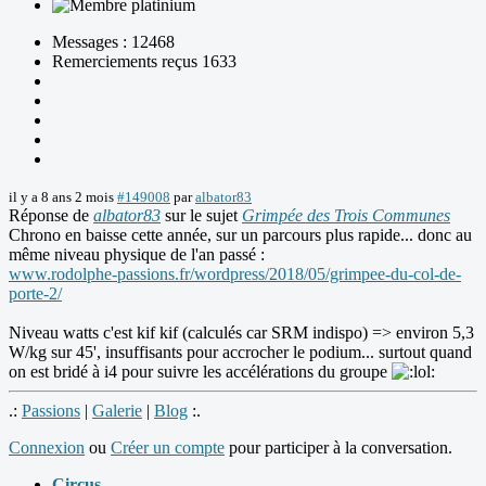
Messages : 12468
Remerciements reçus 1633
il y a 8 ans 2 mois
#149008
par
albator83
Réponse de
albator83
sur le sujet
Grimpée des Trois Communes
Chrono en baisse cette année, sur un parcours plus rapide... donc au
même niveau physique de l'an passé :
www.rodolphe-passions.fr/wordpress/2018/05/grimpee-du-col-de-
porte-2/
Niveau watts c'est kif kif (calculés car SRM indispo) => environ 5,3
W/kg sur 45', insuffisants pour accrocher le podium... surtout quand
on est bridé à i4 pour suivre les accélérations du groupe
.:
Passions
|
Galerie
|
Blog
:.
Connexion
ou
Créer un compte
pour participer à la conversation.
Circus