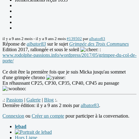
il y a 9 ans 2 mois
-
il y a 9 ans 2 mois
#139502
par
albator83
Réponse de
albator83
sur le sujet
Grimpée des Trois Communes
Edition 2017, rallongée et sous le soleil
:
www.rodolphe-passions.info/wordpress/2017/05/grimpee-du-col-de-
porte/
Ce doit être la première fois que je suis Micka jusqu'au sommet
d'une grimpée chrono
En réhaussant CP25, CP30, CP35, CP40, CP45 au passage
.:
Passions
|
Galerie
|
Blog
:.
Dernière édition: il y a 9 ans 2 mois par
albator83
.
Connexion
ou
Créer un compte
pour participer à la conversation.
lebad
Hors Ligne