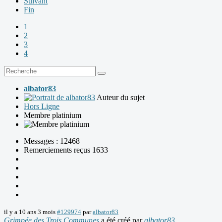
Suivant
Fin
1
2
3
4
albator83
Auteur du sujet
Hors Ligne
Membre platinium
Messages : 12468
Remerciements reçus 1633
il y a 10 ans 3 mois
#129974
par
albator83
Grimpée des Trois Communes
a été créé par
albator83