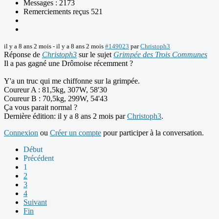
Messages : 2173
Remerciements reçus 521
il y a 8 ans 2 mois
-
il y a 8 ans 2 mois
#149023
par
Christoph3
Réponse de
Christoph3
sur le sujet
Grimpée des Trois Communes
Il a pas gagné une Drômoise récemment ?
Y'a un truc qui me chiffonne sur la grimpée.
Coureur A : 81,5kg, 307W, 58'30
Coureur B : 70,5kg, 299W, 54'43
Ça vous parait normal ?
Dernière édition: il y a 8 ans 2 mois par
Christoph3
.
Connexion
ou
Créer un compte
pour participer à la conversation.
Début
Précédent
1
2
3
4
Suivant
Fin