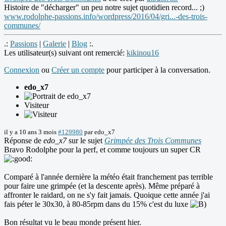
Histoire de "décharger" un peu notre sujet quotidien record... ;)
www.rodolphe-passions.info/wordpress/2016/04/gri...-des-trois-
communes/
.:
Passions
|
Galerie
|
Blog
:.
Les utilisateur(s) suivant ont remercié:
kikinou16
Connexion
ou
Créer un compte
pour participer à la conversation.
edo_x7
Visiteur
il y a 10 ans 3 mois
#129980
par
edo_x7
Réponse de
edo_x7
sur le sujet
Grimpée des Trois Communes
Bravo Rodolphe pour la perf, et comme toujours un super CR
Comparé à l'année dernière la météo était franchement pas terrible
pour faire une grimpée (et la descente après). Même préparé à
affronter le raidard, on ne s'y fait jamais. Quoique cette année j'ai
fais péter le 30x30, à 80-85rpm dans du 15% c'est du luxe
Bon résultat vu le beau monde présent hier.