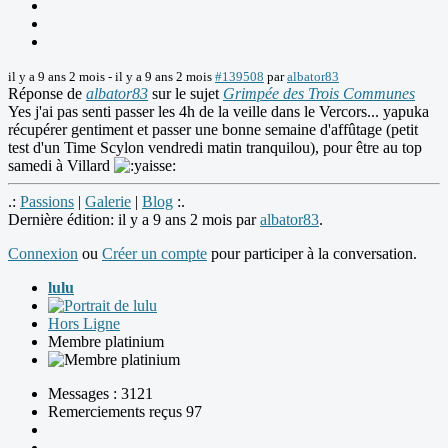
il y a 9 ans 2 mois
-
il y a 9 ans 2 mois
#139508
par
albator83
Réponse de
albator83
sur le sujet
Grimpée des Trois Communes
Yes j'ai pas senti passer les 4h de la veille dans le Vercors... yapuka
récupérer gentiment et passer une bonne semaine d'affûtage (petit
test d'un Time Scylon vendredi matin tranquilou), pour être au top
samedi à Villard
.:
Passions
|
Galerie
|
Blog
:.
Dernière édition: il y a 9 ans 2 mois par
albator83
.
Connexion
ou
Créer un compte
pour participer à la conversation.
lulu
Hors Ligne
Membre platinium
Messages : 3121
Remerciements reçus 97