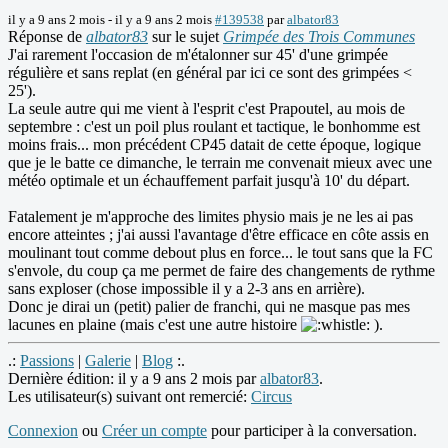
il y a 9 ans 2 mois
-
il y a 9 ans 2 mois
#139538
par
albator83
Réponse de
albator83
sur le sujet
Grimpée des Trois Communes
J'ai rarement l'occasion de m'étalonner sur 45' d'une grimpée
régulière et sans replat (en général par ici ce sont des grimpées <
25').
La seule autre qui me vient à l'esprit c'est Prapoutel, au mois de
septembre : c'est un poil plus roulant et tactique, le bonhomme est
moins frais... mon précédent CP45 datait de cette époque, logique
que je le batte ce dimanche, le terrain me convenait mieux avec une
météo optimale et un échauffement parfait jusqu'à 10' du départ.
Fatalement je m'approche des limites physio mais je ne les ai pas
encore atteintes ; j'ai aussi l'avantage d'être efficace en côte assis en
moulinant tout comme debout plus en force... le tout sans que la FC
s'envole, du coup ça me permet de faire des changements de rythme
sans exploser (chose impossible il y a 2-3 ans en arrière).
Donc je dirai un (petit) palier de franchi, qui ne masque pas mes
lacunes en plaine (mais c'est une autre histoire
).
.:
Passions
|
Galerie
|
Blog
:.
Dernière édition: il y a 9 ans 2 mois par
albator83
.
Les utilisateur(s) suivant ont remercié:
Circus
Connexion
ou
Créer un compte
pour participer à la conversation.