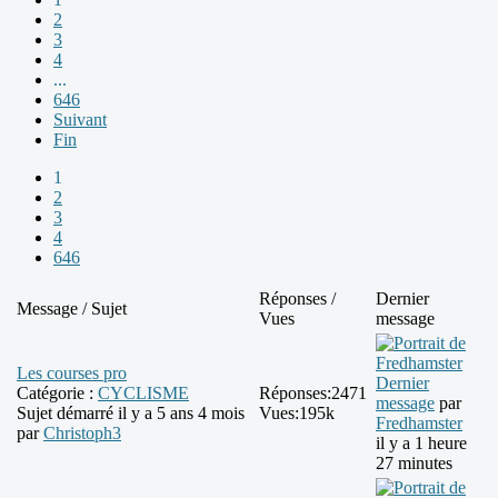
2
3
4
...
646
Suivant
Fin
1
2
3
4
646
Réponses /
Dernier
Message / Sujet
Vues
message
Les courses pro
Dernier
Catégorie :
CYCLISME
Réponses:
2471
message
par
Sujet démarré il y a 5 ans 4 mois
Vues:
195k
Fredhamster
par
Christoph3
il y a 1 heure
27 minutes