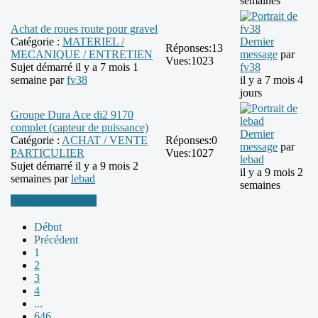
semaines
Achat de roues route pour gravel
Catégorie :
MATERIEL /
Dernier
Réponses:
13
MECANIQUE / ENTRETIEN
message
par
Vues:
1023
Sujet démarré il y a 7 mois 1
fv38
semaine par
fv38
il y a 7 mois 4
jours
Groupe Dura Ace di2 9170
complet (capteur de puissance)
Dernier
Catégorie :
ACHAT / VENTE
Réponses:
0
message
par
PARTICULIER
Vues:
1027
lebad
Sujet démarré il y a 9 mois 2
il y a 9 mois 2
semaines par
lebad
semaines
Plus d'informations
Début
Précédent
1
2
3
4
...
646