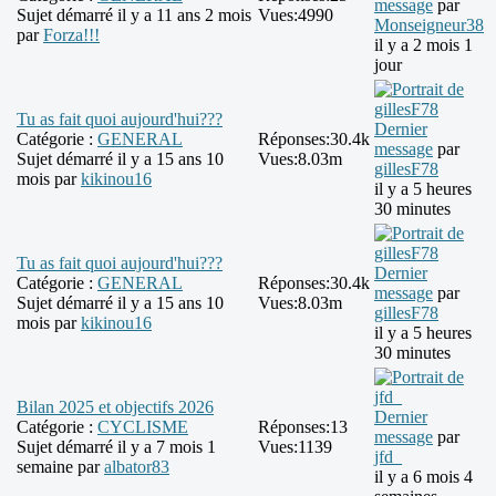
message
par
Sujet démarré il y a 11 ans 2 mois
Vues:
4990
Monseigneur38
par
Forza!!!
il y a 2 mois 1
jour
Tu as fait quoi aujourd'hui???
Dernier
Catégorie :
GENERAL
Réponses:
30.4k
message
par
Sujet démarré il y a 15 ans 10
Vues:
8.03m
gillesF78
mois par
kikinou16
il y a 5 heures
30 minutes
Tu as fait quoi aujourd'hui???
Dernier
Catégorie :
GENERAL
Réponses:
30.4k
message
par
Sujet démarré il y a 15 ans 10
Vues:
8.03m
gillesF78
mois par
kikinou16
il y a 5 heures
30 minutes
Bilan 2025 et objectifs 2026
Dernier
Catégorie :
CYCLISME
Réponses:
13
message
par
Sujet démarré il y a 7 mois 1
Vues:
1139
jfd_
semaine par
albator83
il y a 6 mois 4