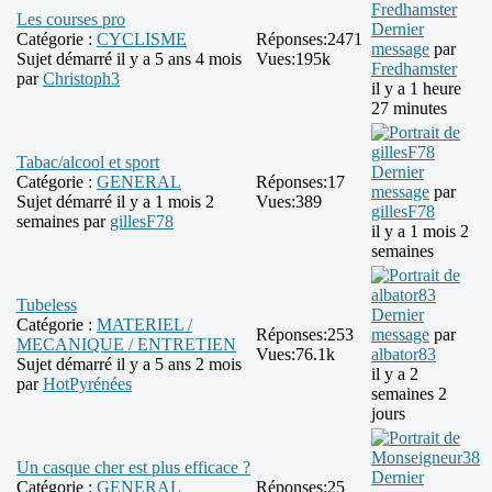
Les courses pro
Dernier
Catégorie :
CYCLISME
Réponses:
2471
message
par
Sujet démarré il y a 5 ans 4 mois
Vues:
195k
Fredhamster
par
Christoph3
il y a 1 heure
27 minutes
Tabac/alcool et sport
Dernier
Catégorie :
GENERAL
Réponses:
17
message
par
Sujet démarré il y a 1 mois 2
Vues:
389
gillesF78
semaines par
gillesF78
il y a 1 mois 2
semaines
Tubeless
Dernier
Catégorie :
MATERIEL /
Réponses:
253
message
par
MECANIQUE / ENTRETIEN
Vues:
76.1k
albator83
Sujet démarré il y a 5 ans 2 mois
il y a 2
par
HotPyrénées
semaines 2
jours
Un casque cher est plus efficace ?
Dernier
Catégorie :
GENERAL
Réponses:
25