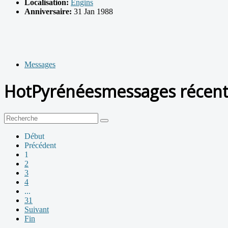
Localisation:
Engins
Anniversaire:
31 Jan 1988
Messages
HotPyrénéesmessages récen
Début
Précédent
1
2
3
4
...
31
Suivant
Fin