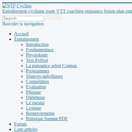
Entraînement cyclisme route VTT coaching puissance forum plan entraî
Basculer la navigation
Accueil
Entrainement
Introduction
Fondamentaux
Physiologie
Test d'effort
La puissance selon Coggan
Programmes
Séances spécifiques
Compétition
Evaluation
Pilotage
Diététique
Le mental
Lexique
Remerciements
Rubrique formtat PDF
Forum
Liste articles