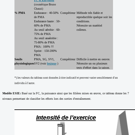
FC et karvonen
(cosmétique Bruno
Chauzi)
% PMA
Endurance : 40-50%
Compétiteur
Méthode très fiable et
de PMA
reproductible quelque soit les
Endurance haute : 50-
conditions.
60% de PMA
Nécessite un matériel
Au seuil aérobie : 60-
coûteux.
75% de PMA
Au seuil anaérobie :
75-80% de PMA
PMA : 100% !!!
Sprint : 150-200%
PMA
Seuils
PMA, SG, SV1,
Compétiteur
Difficile à mettre en oeuvre.
physiologiques
SV2 (voir
lexique
)
Nécessite un ou plusieurs
tests d'effort dans la saison.
*) les valeurs du tableau sont données à titre indicatif et peuvent varier sensiblement d'un
individu à l'autre.
Modèle ESIE:
Basé sur la FC, la puissance ainsi que les filières mises en œuvre, ce tableau donne les 7
niveaux permettant de classifier les efforts lors des sorties d'entraînement.