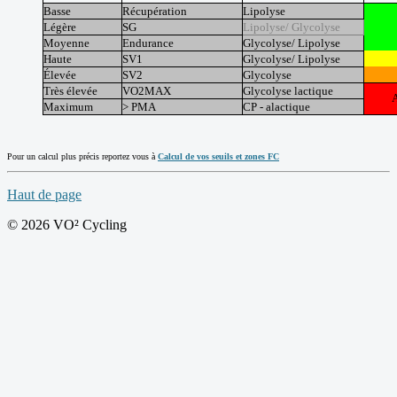
Basse
Récupération
Lipolyse
Légère
SG
Lipolyse/
Glycolyse
Moyenne
Endurance
Glycolyse/ Lipolyse
Haute
SV1
Glycolyse/
Lipolyse
Élevée
SV2
Glycolyse
Très élevée
VO2MAX
Glycolyse lactique
Maximum
> PMA
CP - alactique
Pour un calcul plus précis reportez vous à
Calcul de vos seuils et zones FC
Haut de page
© 2026 VO² Cycling