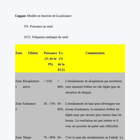
Coggan:
Modèle en fonction de la puissance
PS: Puissance au seuil
FCS: Fréquence cardiaque du seuil
Zone
Filières
Puissance
F.c.
Commentaires
(% de la
(%
PS)
de la
FCS)
Zone
Récupération
< 55%
<
L'entraînement de récupération par excellence,
1
active
68%
cette intensité d'effort est très légère (peu de
sensation de fatigue)
Zone
Endurance
56 - 75%
69 -
L'entraînement de base pour développer son
2
83%
niveau d'endurance, la sensation d'effort est
légère mais peu devenir plus intense dans les
bosses. La ventilation est peu intense et il
vous est possible de parler sans difficultés.
Zone
Tempo
76 - 90%
84 -
C'est la zone des entraînements en Fartlek. La