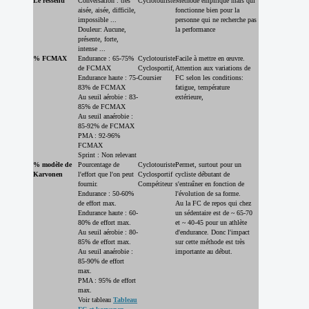
Le ressenti
Conversation : très
Cyclotouriste
Méthode empirique mais qui
aisée, aisée, difficile,
fonctionne bien pour la
impossible ...
personne qui ne recherche pas
Douleur: Aucune,
la performance
présente, forte,
intense ...
% FCMAX
Endurance : 65-75%
Cyclotouriste
Facile à mettre en œuvre.
de FCMAX
Cyclosportif,
Attention aux variations de
Endurance haute : 75-
Coursier
FC selon les conditions:
83% de FCMAX
fatigue, température
Au seuil aérobie : 83-
extérieure,
85% de FCMAX
Au seuil anaérobie :
85-92% de FCMAX
PMA : 92-96%
FCMAX
Sprint : Non relevant
% modèle de
Pourcentage de
Cyclotouriste
Permet, surtout pour un
Karvonen
l'effort que l'on peut
Cyclosportif
cycliste débutant de
fournir.
Compétiteur
s'entraîner en fonction de
Endurance : 50-60%
l'évolution de sa forme.
de effort max.
Au la FC de repos qui chez
Endurance haute : 60-
un sédentaire est de ~ 65-70
80% de effort max.
et ~ 40-45 pour un athlète
Au seuil aérobie : 80-
d'endurance. Donc l'impact
85% de effort max.
sur cette méthode est très
Au seuil anaérobie :
importante au début.
85-90% de effort
max.
PMA : 95% de effort
max.
Voir tableau
Tableau