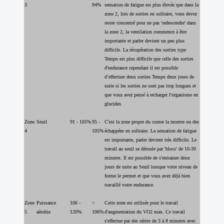
3
94%
sensation de fatigue est plus élevée que dans la
zone 2, lors de sorties en solitaire, vous devez
rester concentré pour ne pas 'redescendre' dans
la zone 2, la ventilation commence à être
importante et parler devient un peu plus
difficile. La récupération des sorties type
Tempo est plus difficile que celle des sorties
d'endurance cependant il est possible
d’effectuer deux sorties Tempo deux jours de
suite si les sorties ne sont pas trop longues et
que vous avez pensé à recharger l'organisme en
glucides.
Zone
Seuil
91 - 105%
95 -
C'est la zone propre du contre la montre ou des
4
105%
échappées en solitaire. La sensation de fatigue
est importante, parler devient très difficile. Le
travail au seuil se déroule par 'blocs' de 10-30
minutes. Il est possible de s'entrainer deux
jours de suite au Seuil lorsque votre niveau de
forme le permet et que vous avez déjà bien
travaillé votre endurance.
Zone
Puissance
106 -
>
Cette zone est utilisée pour le travail
5
aérobie
120%
106%
d'augmentation du VO2 max. Ce travail
s'effectue par des séries de 3 à 8 minutes avec