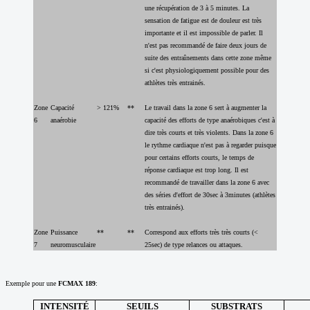
une récupération de 3 à 5 minutes. La
sensation de fatigue est de douleur est très
importante et il est impossible de parler. Il
n'est pas recommandé de faire deux jours de
suite des entraînements dans cette zone même
si c'est physiologiquement possible pour des
athlètes très entrainés.
Zone
Capacité
> 121%
**
Le travail dans la zone 6 sert à augmenter la
6
anaérobie
capacité des efforts de type anaérobiques c'est à
dire très courts et très violents. Dans la zone 6
le rythme cardiaque n'est pas à regarder puisque
pour certains efforts courts, le temps de
réponse cardiaque est trop long. Il est
recommandé de travailler dans la zone 6 avec
des séries d'effort de 30sec à 3minutes (athlètes
très entrainés).
Zone
Puissance
**
**
Correspond aux efforts très très courts (<
7
neuromusculaire
25sec) de type relances ou attaques.
Exemple pour une
FCMAX 189
:
INTENSITÉ
SEUILS
SUBSTRATS