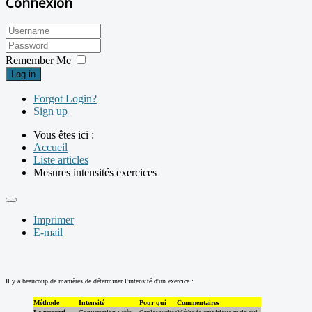
Connexion
Remember Me
Log in
Forgot Login?
Sign up
Vous êtes ici :
Accueil
Liste articles
Mesures intensités exercices
Imprimer
E-mail
Il y a beaucoup de manières de déterminer l'intensité d'un exercice :
Méthode
Intensité
Pour qui
Commentaires