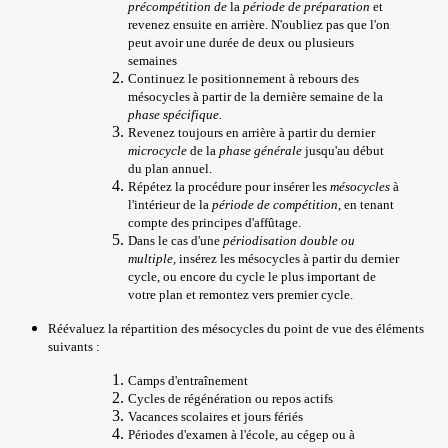
précompétition de
la
période de préparation
et
revenez ensuite en arrière. N'oubliez pas que l'on
peut avoir une durée de deux ou plusieurs
semaines
Continuez le positionnement à rebours des
mésocycles à partir de la dernière semaine de la
phase spécifique.
Revenez toujours en arrière à partir du dernier
microcycle
de la
phase générale
jusqu'au début
du plan annuel.
Répétez la procédure pour insérer les
mésocycles
à
l'intérieur de la
période de compétition
, en tenant
compte des principes d'affûtage.
Dans le cas d'une
périodisation double ou
multiple,
insérez les mésocycles à partir du dernier
cycle, ou encore du cycle le plus important de
votre plan et remontez vers premier cycle.
Réévaluez la répartition des mésocycles du point de vue des éléments
suivants :
Camps d'entraînement
Cycles de régénération ou repos actifs
Vacances scolaires et jours fériés
Périodes d'examen à l'école, au cégep ou à