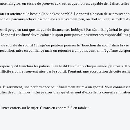
e. En gros, on essaie de prouver aux autres que l’on est capable de réaliser telles 
ion est atteinte si le besoin (le vide) est comblé. Le sportif a besoin de se prouver d
faction du parcours achevé ? à mon avis relativement peu, on doit souvent se mettre
 est-il perçu en tant que moyen de financer ses hobbys ? Pas sûr ... En général le s
et le sportif confirmé devra calmer le sport pour pouvoir assumer ses responsabilités 
vie sociale du sportif ! Jusqu’où peut-on pousser le "bouchon du sport" dans la vie f
éconfort, mise en confiance mais on retourne à un point central : l’égoïsme du sport
espère qu’il franchira les paliers. Ivan le dit très bien « chaque année j’y crois ». I
difficile à voir et souvent niée par le sportif. Pourtant, une acceptation de cette réal
s. Bizarrement, une performance peut finalement nuire à un sportif. Vous connaissez
iculier des … femmes !! Oui je crois bien qu’elles sont d’excellents conseils en matièr
livres entiers sur le sujet. Citons en encore 2-3 en rafale :