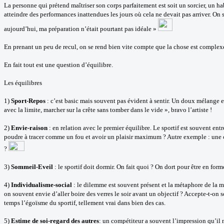
La personne qui prétend maîtriser son corps parfaitement est soit un sorcier, un hab
atteindre des performances inattendues les jours où cela ne devait pas arriver. On 
aujourd’hui, ma préparation n’était pourtant pas idéale »
En prenant un peu de recul, on se rend bien vite compte que la chose est complexe
En fait tout est une question d’équilibre.
Les équilibres
1)
Sport-Repos
: c’est basic mais souvent pas évident à sentir. Un doux mélange en
avec la limite, marcher sur la crête sans tomber dans le vide », bravo l’artiste !
2)
Envie-raison
: en relation avec le premier équilibre. Le sportif est souvent en
poudre à tracer comme un fou et avoir un plaisir maximum ? Autre exemple : une co
?
3)
Sommeil-Eveil
: le sportif doit dormir. On fait quoi ? On dort pour être en fo
4)
Individualisme-social
: le dilemme est souvent présent et la métaphore de la ma
on souvent envie d’aller boire des verres le soir avant un objectif ? Accepte-t-on 
temps l’égoïsme du sportif, tellement vrai dans bien des cas.
5)
Estime de soi-regard des autres
: un compétiteur a souvent l’impression qu’il 