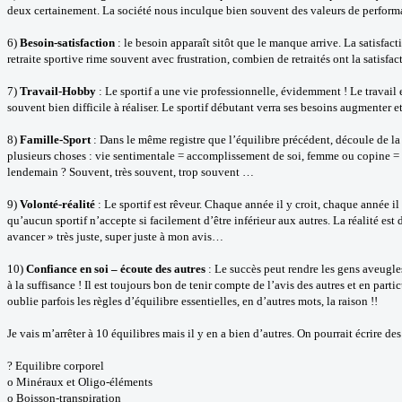
deux certainement. La société nous inculque bien souvent des valeurs de performanc
6)
Besoin-satisfaction
: le besoin apparaît sitôt que le manque arrive. La satisfact
retraite sportive rime souvent avec frustration, combien de retraités ont la satis
7)
Travail-Hobby
: Le sportif a une vie professionnelle, évidemment ! Le travail
souvent bien difficile à réaliser. Le sportif débutant verra ses besoins augmenter 
8)
Famille-Sport
: Dans le même registre que l’équilibre précédent, découle de la 
plusieurs choses : vie sentimentale = accomplissement de soi, femme ou copine = r
lendemain ? Souvent, très souvent, trop souvent …
9)
Volonté-réalité
: Le sportif est rêveur. Chaque année il y croit, chaque année il 
qu’aucun sportif n’accepte si facilement d’être inférieur aux autres. La réalité est 
avancer » très juste, super juste à mon avis…
10)
Confiance en soi – écoute des autres
: Le succès peut rendre les gens aveugle
à la suffisance ! Il est toujours bon de tenir compte de l’avis des autres et en part
oublie parfois les règles d’équilibre essentielles, en d’autres mots, la raison !!
Je vais m’arrêter à 10 équilibres mais il y en a bien d’autres. On pourrait écrire des 
? Equilibre corporel
o Minéraux et Oligo-éléments
o Boisson-transpiration