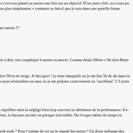
n s’est tous planté au moins une fois sur un objectif. D’un autre côté, on a tous pu
» ou plus simplement « comment se fait-il que je sois dans une pareille forme
ne saison !!!
le à dire, très compliqué à mettre en œuvre. Comme disait Albert « On doit flirter
er 50cm de neige. Je fais quoi ? je reste tranquille ou je me fais 5h de ski dans la
s pour m'entraîner un max ou je me prépare correctement en "sacrifiant" 2-3 jours
on équilibre mais la néglige bien trop souvent au détriment de la performance. A-t-
aliste, la fracture sociale est presque inévitable. On évoque même de temps en
week-ends ? Pour l’estime de soi ou le regard des autres ? Un doux mélange des