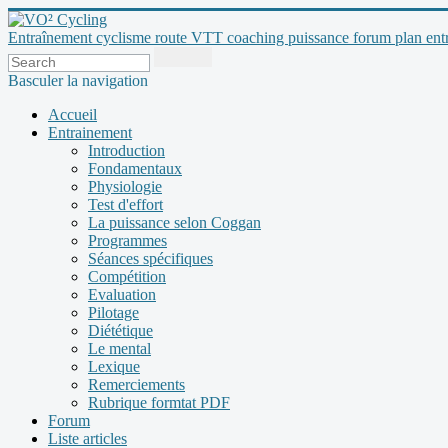
Entraînement cyclisme route VTT coaching puissance forum plan entraî
Basculer la navigation
Accueil
Entrainement
Introduction
Fondamentaux
Physiologie
Test d'effort
La puissance selon Coggan
Programmes
Séances spécifiques
Compétition
Evaluation
Pilotage
Diététique
Le mental
Lexique
Remerciements
Rubrique formtat PDF
Forum
Liste articles