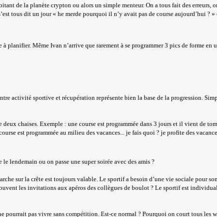
itant de la planète crypton ou alors un simple menteur. On a tous fait des erreurs, o
s’est tous dit un jour « he merde pourquoi il n’y avait pas de course aujourd’hui ? 
 à planifier. Même Ivan n’arrive que rarement à se programmer 3 pics de forme en u
tre activité sportive et récupération représente bien la base de la progression. Simp
tre deux chaises. Exemple : une course est programmée dans 3 jours et il vient de tomb
urse est programmée au milieu des vacances... je fais quoi ? je profite des vacance
rme le lendemain ou on passe une super soirée avec des amis ?
rche sur la crête est toujours valable. Le sportif a besoin d’une vie sociale pour s
souvent les invitations aux apéros des collègues de boulot ? Le sportif est individu
ne pourrait pas vivre sans compétition. Est-ce normal ? Pourquoi on court tous les 