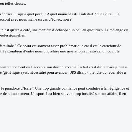
ou telles choses.
es choses. Jusqu’à quel point ? A quel moment est-il satisfait ? dur à dire… la
 d’accord avec nous même en cas d’échec, non ?
port n’est qu’un à-côté, une manière d’échapper un peu au quotidien. Le mélange est
professionnelles.
amiliale ? Ce point est souvent assez problématique car il est le carrefour de
if ? Combien d’entre nous ont refusé une invitation au resto car on court le
l vient un moment où l’acceptation doit intervenir. En fait c’est drôle mais je pense
ité (génétique ?) est nécessaire pour avancer ! JPS disait « prendre du recul aide à
 le paradoxe d’Icare ? Une trop grande confiance peut conduire à la négligence et
e de raisonnement. Un sportif est bien souvent trop focalisé sur son affaire, il en