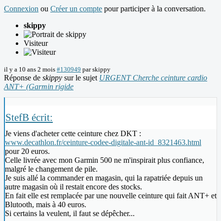
Connexion
ou
Créer un compte
pour participer à la conversation.
skippy
Visiteur
il y a 10 ans 2 mois
#130949
par
skippy
Réponse de
skippy
sur le sujet
URGENT Cherche ceinture cardio
ANT+ (Garmin rigide
StefB écrit:
Je viens d'acheter cette ceinture chez DKT :
www.decathlon.fr/ceinture-codee-digitale-ant-id_8321463.html
pour 20 euros.
Celle livrée avec mon Garmin 500 ne m'inspirait plus confiance,
malgré le changement de pile.
Je suis allé la commander en magasin, qui la rapatriée depuis un
autre magasin où il restait encore des stocks.
En fait elle est remplacée par une nouvelle ceinture qui fait ANT+ et
Blutooth, mais à 40 euros.
Si certains la veulent, il faut se dépêcher...