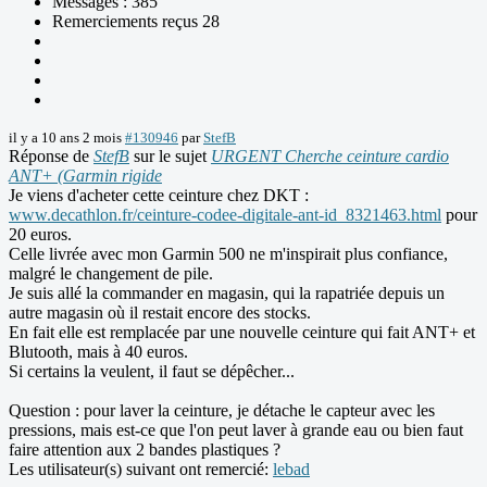
Messages : 385
Remerciements reçus 28
il y a 10 ans 2 mois
#130946
par
StefB
Réponse de
StefB
sur le sujet
URGENT Cherche ceinture cardio
ANT+ (Garmin rigide
Je viens d'acheter cette ceinture chez DKT :
www.decathlon.fr/ceinture-codee-digitale-ant-id_8321463.html
pour
20 euros.
Celle livrée avec mon Garmin 500 ne m'inspirait plus confiance,
malgré le changement de pile.
Je suis allé la commander en magasin, qui la rapatriée depuis un
autre magasin où il restait encore des stocks.
En fait elle est remplacée par une nouvelle ceinture qui fait ANT+ et
Blutooth, mais à 40 euros.
Si certains la veulent, il faut se dépêcher...
Question : pour laver la ceinture, je détache le capteur avec les
pressions, mais est-ce que l'on peut laver à grande eau ou bien faut
faire attention aux 2 bandes plastiques ?
Les utilisateur(s) suivant ont remercié:
lebad