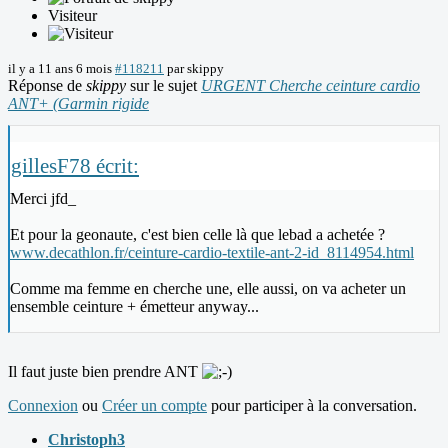
Visiteur
il y a 11 ans 6 mois
#118211
par
skippy
Réponse de
skippy
sur le sujet
URGENT Cherche ceinture cardio
ANT+ (Garmin rigide
gillesF78 écrit:
Merci jfd_
Et pour la geonaute, c'est bien celle là que lebad a achetée ?
www.decathlon.fr/ceinture-cardio-textile-ant-2-id_8114954.html
Comme ma femme en cherche une, elle aussi, on va acheter un
ensemble ceinture + émetteur anyway...
Il faut juste bien prendre ANT
Connexion
ou
Créer un compte
pour participer à la conversation.
Christoph3