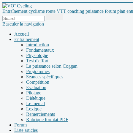
Entraînement cyclisme route VTT coaching puissance forum plan entraî
Basculer la navigation
Accueil
Entrainement
Introduction
Fondamentaux
Physiologie
Test d'effort
La puissance selon Coggan
Programmes
Séances spécifiques
Compétition
Evaluation
Pilotage
Diététique
Le mental
Lexique
Remerciements
Rubrique formtat PDF
Forum
Liste articles