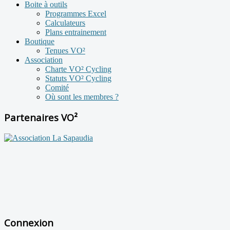
Boite à outils
Programmes Excel
Calculateurs
Plans entrainement
Boutique
Tenues VO²
Association
Charte VO² Cycling
Statuts VO² Cycling
Comité
Où sont les membres ?
Partenaires VO²
Connexion