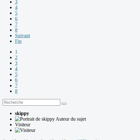
3
4
5
6
7
8
Suivant
Fin
1
2
3
4
5
6
7
8
skippy
Auteur du sujet
Visiteur