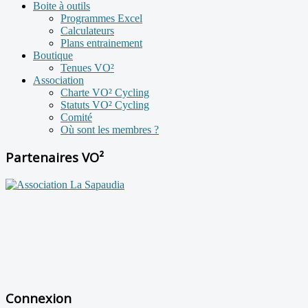
Boite à outils
Programmes Excel
Calculateurs
Plans entrainement
Boutique
Tenues VO²
Association
Charte VO² Cycling
Statuts VO² Cycling
Comité
Où sont les membres ?
Partenaires VO²
Connexion