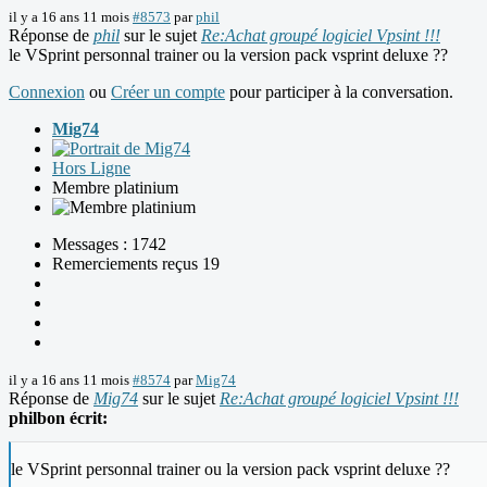
il y a 16 ans 11 mois
#8573
par
phil
Réponse de
phil
sur le sujet
Re:Achat groupé logiciel Vpsint !!!
le VSprint personnal trainer ou la version pack vsprint deluxe ??
Connexion
ou
Créer un compte
pour participer à la conversation.
Mig74
Hors Ligne
Membre platinium
Messages : 1742
Remerciements reçus 19
il y a 16 ans 11 mois
#8574
par
Mig74
Réponse de
Mig74
sur le sujet
Re:Achat groupé logiciel Vpsint !!!
philbon écrit:
le VSprint personnal trainer ou la version pack vsprint deluxe ??