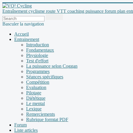
Entraînement cyclisme route VTT coaching puissance forum plan entraî
Basculer la navigation
Accueil
Entrainement
Introduction
Fondamentaux
Physiologie
Test d'effort
La puissance selon Coggan
Programmes
Séances spécifiques
Compétition
Evaluation
Pilotage
Diététique
Le mental
Lexique
Remerciements
Rubrique formtat PDF
Forum
Liste articles