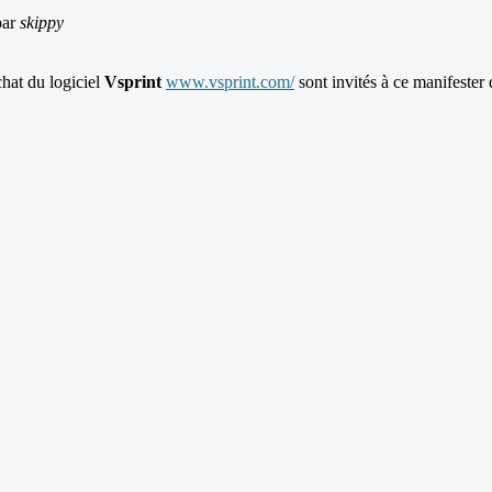
par
skippy
chat du logiciel
Vsprint
www.vsprint.com/
sont invités à ce manifester 