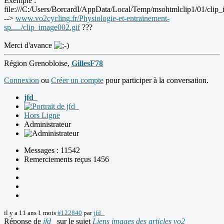
Exemple :
file:///C:/Users/BorcardI/AppData/Local/Temp/msohtmlclip1/01/clip_
-->
www.vo2cycling.fr/Physiologie-et-entrainement-
sp...../clip_image002.gif
???
Merci d'avance
Région Grenobloise,
GillesF78
Connexion
ou
Créer un compte
pour participer à la conversation.
jfd_
Hors Ligne
Administrateur
Messages : 11542
Remerciements reçus 1456
il y a 11 ans 1 mois
#122840
par
jfd_
Réponse de
jfd_
sur le sujet
Liens images des articles vo2