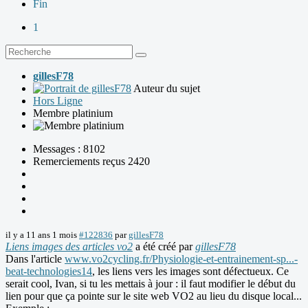
Fin
1
gillesF78
Auteur du sujet
Hors Ligne
Membre platinium
Messages : 8102
Remerciements reçus 2420
il y a 11 ans 1 mois
#122836
par
gillesF78
Liens images des articles vo2
a été créé par
gillesF78
Dans l'article
www.vo2cycling.fr/Physiologie-et-entrainement-sp...-
beat-technologies14
, les liens vers les images sont défectueux. Ce
serait cool, Ivan, si tu les mettais à jour : il faut modifier le début du
lien pour que ça pointe sur le site web VO2 au lieu du disque local...