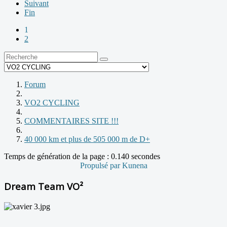
Suivant
Fin
1
2
Forum
VO2 CYCLING
COMMENTAIRES SITE !!!
40 000 km et plus de 505 000 m de D+
Temps de génération de la page : 0.140 secondes
Propulsé par
Kunena
Dream Team VO²