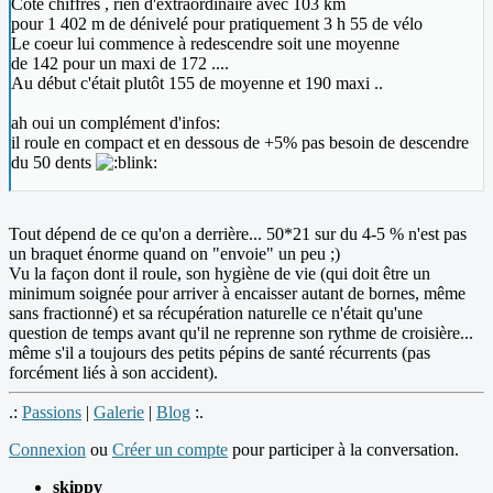
Côté chiffres , rien d'extraordinaire avec 103 km
pour 1 402 m de dénivelé pour pratiquement 3 h 55 de vélo
Le coeur lui commence à redescendre soit une moyenne
de 142 pour un maxi de 172 ....
Au début c'était plutôt 155 de moyenne et 190 maxi ..
ah oui un complément d'infos:
il roule en compact et en dessous de +5% pas besoin de descendre
du 50 dents
Tout dépend de ce qu'on a derrière... 50*21 sur du 4-5 % n'est pas
un braquet énorme quand on "envoie" un peu ;)
Vu la façon dont il roule, son hygiène de vie (qui doit être un
minimum soignée pour arriver à encaisser autant de bornes, même
sans fractionné) et sa récupération naturelle ce n'était qu'une
question de temps avant qu'il ne reprenne son rythme de croisière...
même s'il a toujours des petits pépins de santé récurrents (pas
forcément liés à son accident).
.:
Passions
|
Galerie
|
Blog
:.
Connexion
ou
Créer un compte
pour participer à la conversation.
skippy