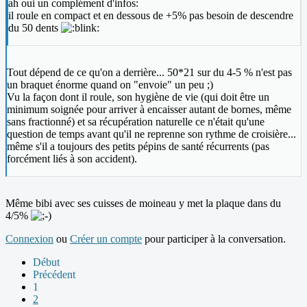
ah oui un complément d'infos:
il roule en compact et en dessous de +5% pas besoin de descendre
du 50 dents
Tout dépend de ce qu'on a derrière... 50*21 sur du 4-5 % n'est pas
un braquet énorme quand on "envoie" un peu ;)
Vu la façon dont il roule, son hygiène de vie (qui doit être un
minimum soignée pour arriver à encaisser autant de bornes, même
sans fractionné) et sa récupération naturelle ce n'était qu'une
question de temps avant qu'il ne reprenne son rythme de croisière...
même s'il a toujours des petits pépins de santé récurrents (pas
forcément liés à son accident).
Même bibi avec ses cuisses de moineau y met la plaque dans du
4/5%
Connexion
ou
Créer un compte
pour participer à la conversation.
Début
Précédent
1
2