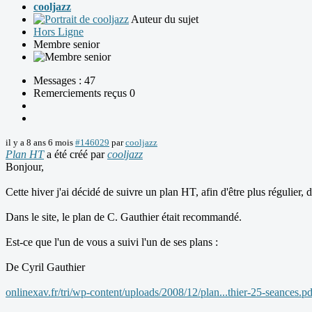
cooljazz
Auteur du sujet
Hors Ligne
Membre senior
Messages : 47
Remerciements reçus 0
il y a 8 ans 6 mois
#146029
par
cooljazz
Plan HT
a été créé par
cooljazz
Bonjour,
Cette hiver j'ai décidé de suivre un plan HT, afin d'être plus régulier,
Dans le site, le plan de C. Gauthier était recommandé.
Est-ce que l'un de vous a suivi l'un de ses plans :
De Cyril Gauthier
onlinexav.fr/tri/wp-content/uploads/2008/12/plan...thier-25-seances.pd