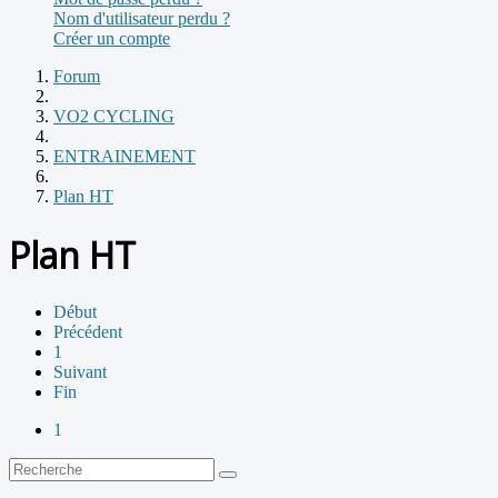
Nom d'utilisateur perdu ?
Créer un compte
Forum
VO2 CYCLING
ENTRAINEMENT
Plan HT
Plan HT
Début
Précédent
1
Suivant
Fin
1