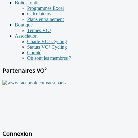
Boite à outils
Programmes Excel
Calculateurs
Plans entrainement
Boutique
Tenues VO²
Association
Charte VO² Cycling
Statuts VO² Cycling
Comité
Où sont les membres ?
Partenaires VO²
Connexion