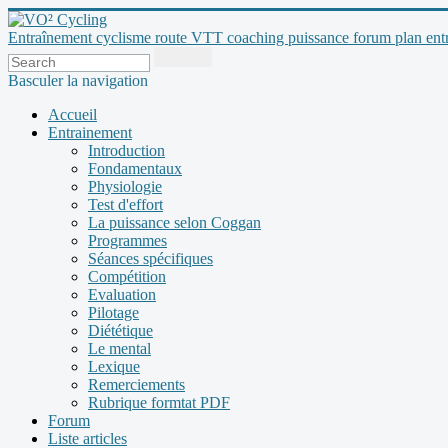
Entraînement cyclisme route VTT coaching puissance forum plan entraî
Basculer la navigation
Accueil
Entrainement
Introduction
Fondamentaux
Physiologie
Test d'effort
La puissance selon Coggan
Programmes
Séances spécifiques
Compétition
Evaluation
Pilotage
Diététique
Le mental
Lexique
Remerciements
Rubrique formtat PDF
Forum
Liste articles