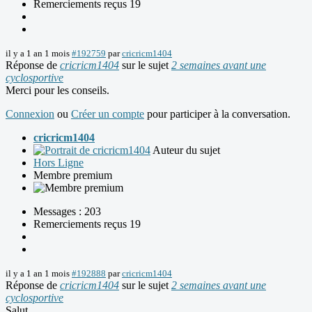
Remerciements reçus 19
il y a 1 an 1 mois
#192759
par
cricricm1404
Réponse de
cricricm1404
sur le sujet
2 semaines avant une
cyclosportive
Merci pour les conseils.
Connexion
ou
Créer un compte
pour participer à la conversation.
cricricm1404
Auteur du sujet
Hors Ligne
Membre premium
Messages : 203
Remerciements reçus 19
il y a 1 an 1 mois
#192888
par
cricricm1404
Réponse de
cricricm1404
sur le sujet
2 semaines avant une
cyclosportive
Salut