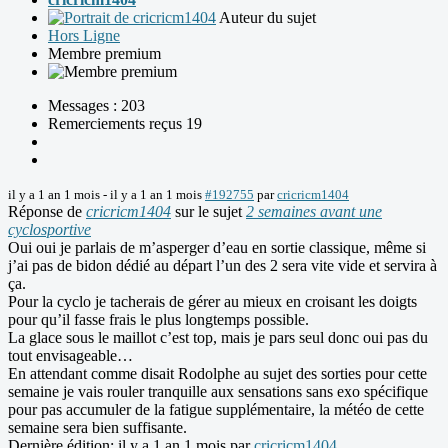
Auteur du sujet
Hors Ligne
Membre premium
Messages : 203
Remerciements reçus 19
il y a 1 an 1 mois
-
il y a 1 an 1 mois
#192755
par
cricricm1404
Réponse de
cricricm1404
sur le sujet
2 semaines avant une
cyclosportive
Oui oui je parlais de m’asperger d’eau en sortie classique, même si
j’ai pas de bidon dédié au départ l’un des 2 sera vite vide et servira à
ça.
Pour la cyclo je tacherais de gérer au mieux en croisant les doigts
pour qu’il fasse frais le plus longtemps possible.
La glace sous le maillot c’est top, mais je pars seul donc oui pas du
tout envisageable…
En attendant comme disait Rodolphe au sujet des sorties pour cette
semaine je vais rouler tranquille aux sensations sans exo spécifique
pour pas accumuler de la fatigue supplémentaire, la météo de cette
semaine sera bien suffisante.
Dernière édition: il y a 1 an 1 mois par
cricricm1404
.