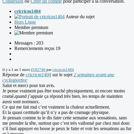
Connexion
ou
Créer un compte
pour participer à la conversation.
cricricm1404
Auteur du sujet
Hors Ligne
Membre premium
Messages : 203
Remerciements reçus 19
il y a 1 an 1 mois
#192746
par
cricricm1404
Réponse de
cricricm1404
sur le sujet
2 semaines avant une
cyclosportive
Salut et merci pour ton avis.
Je pense vraiment pas être touché physiquement, ni encore moins
cramé,quand j’appuie ça répond très bien, les temps de maintien
aussi sont normaux.
Ce qui me fait mal c’est vraiment la chaleur actuellement.
Et la quasi certitude qu’il n’y a pas de cramage physique.
Je pensais comme tu le dis faire cette semaine aux sensations, sans
me prendre la tête, surtout que c’est très vallonné par chez moi donc
s’il faut appuyer en bosse je peux le faire et voir les sensations au fur
et à mesure.