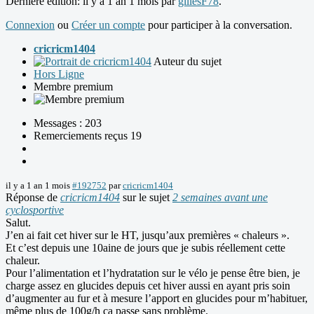
Dernière édition: il y a 1 an 1 mois par
gillesF78
.
Connexion
ou
Créer un compte
pour participer à la conversation.
cricricm1404
Auteur du sujet
Hors Ligne
Membre premium
Messages : 203
Remerciements reçus 19
il y a 1 an 1 mois
#192752
par
cricricm1404
Réponse de
cricricm1404
sur le sujet
2 semaines avant une
cyclosportive
Salut.
J’en ai fait cet hiver sur le HT, jusqu’aux premières « chaleurs ».
Et c’est depuis une 10aine de jours que je subis réellement cette
chaleur.
Pour l’alimentation et l’hydratation sur le vélo je pense être bien, je
charge assez en glucides depuis cet hiver aussi en ayant pris soin
d’augmenter au fur et à mesure l’apport en glucides pour m’habituer,
même plus de 100g/h ça passe sans problème.