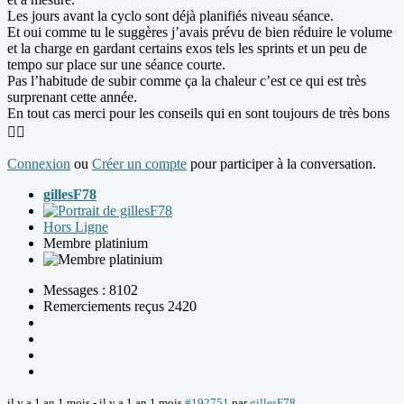
Les jours avant la cyclo sont déjà planifiés niveau séance.
Et oui comme tu le suggères j’avais prévu de bien réduire le volume
et la charge en gardant certains exos tels les sprints et un peu de
tempo sur place sur une séance courte.
Pas l’habitude de subir comme ça la chaleur c’est ce qui est très
surprenant cette année.
En tout cas merci pour les conseils qui en sont toujours de très bons
👍🏻
Connexion
ou
Créer un compte
pour participer à la conversation.
gillesF78
Hors Ligne
Membre platinium
Messages : 8102
Remerciements reçus 2420
il y a 1 an 1 mois
-
il y a 1 an 1 mois
#192751
par
gillesF78