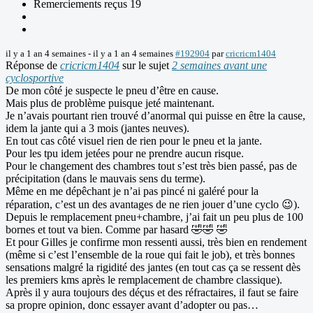
Remerciements reçus 19
il y a 1 an 4 semaines
-
il y a 1 an 4 semaines
#192904
par
cricricm1404
Réponse de
cricricm1404
sur le sujet
2 semaines avant une
cyclosportive
De mon côté je suspecte le pneu d’être en cause.
Mais plus de problème puisque jeté maintenant.
Je n’avais pourtant rien trouvé d’anormal qui puisse en être la cause,
idem la jante qui a 3 mois (jantes neuves).
En tout cas côté visuel rien de rien pour le pneu et la jante.
Pour les tpu idem jetées pour ne prendre aucun risque.
Pour le changement des chambres tout s’est très bien passé, pas de
précipitation (dans le mauvais sens du terme).
Même en me dépêchant je n’ai pas pincé ni galéré pour la
réparation, c’est un des avantages de ne rien jouer d’une cyclo 😉).
Depuis le remplacement pneu+chambre, j’ai fait un peu plus de 100
bornes et tout va bien. Comme par hasard 🤣🤣 🤣
Et pour Gilles je confirme mon ressenti aussi, très bien en rendement
(même si c’est l’ensemble de la roue qui fait le job), et très bonnes
sensations malgré la rigidité des jantes (en tout cas ça se ressent dès
les premiers kms après le remplacement de chambre classique).
Après il y aura toujours des déçus et des réfractaires, il faut se faire
sa propre opinion, donc essayer avant d’adopter ou pas…