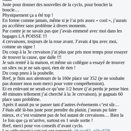
Juste pour donner des nouvelles de la cyclo, pour boucler la
boucle…
Physiquement ça a été top !
En forme comme jamais, même si je l’ai pris assez « cool », j’aurais
pu accélérer sans problème à divers moments.
Par contre je ne savais pas que j’avais emmené avec moi dans les
bagages LA POISSE !!!
4 crevaisons, toujours de la roue avant. J’avais 4 tpu avec moi,
comme un signe !
Du coup à la 3e crevaison j’ai plus que pris mon temps pour essayer
de trouver la cause, que dalle !!!
Je suis rentré à la maison, et même un collègue a essayé de trouver
un silex ou je ne sais quoi, rien de rien !
Du coup pneu à la poubelle.
Bref, je finis aux alentours de la 160e place sur 352 (je ne souhaite
pas donner mon nom merci pour votre compréhension).
Et en enlevant ne serait-ce qu’une 1/2 heure (j’ai perdu je pense bien
40 minutes tellement j’ai cherché à la 3e crevaison), je gagnais 60
place sans problème.
Après il aurait pu se passer tant d’autres événements c’est sûr…
J’étais allé là-bas juste pour prendre du plaisir, j’aurais pu faire
mieux, et c’est vraiment pas de bol autant de crevaisons… Bien la
1e fois que ça m’arrive, surtout en 1 seule sortie !
Bref, merci pour vos conseils d’avant cyclo.
Les utilisateur(s) suivant ont remercié:
albator83
,
gillesF78