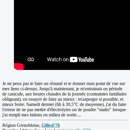
Je ne peux pas te faire un résumé et te donner mon point de vue sur
mes liens ci-dessus. Jusqu'à maintenant, je m'entrainais en période
de canicule, aux heures chaudes de la journée (contraintes familiales
obligeant), en essayer de faire au mieux : m'asperger si possible, et
mieux boire. Samedi dernier (6h à 30,5°C de moyenne), j'ai du faire
l'erreur de ne pas mettre d'électrolytes ou de poudre "malto" lorsque
j'ai rempli mes bidons en milieu de sortie....
Région Grenobloise,
GillesF78