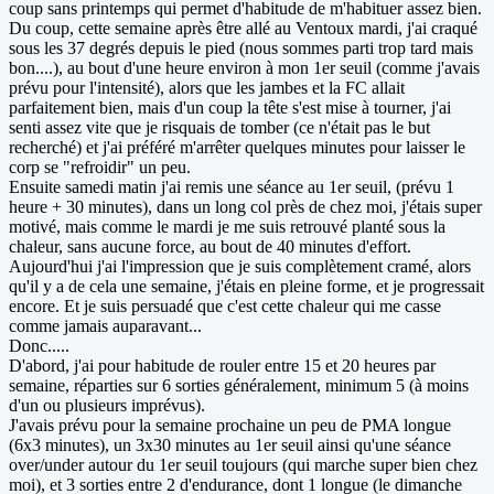
coup sans printemps qui permet d'habitude de m'habituer assez bien.
Du coup, cette semaine après être allé au Ventoux mardi, j'ai craqué
sous les 37 degrés depuis le pied (nous sommes parti trop tard mais
bon....), au bout d'une heure environ à mon 1er seuil (comme j'avais
prévu pour l'intensité), alors que les jambes et la FC allait
parfaitement bien, mais d'un coup la tête s'est mise à tourner, j'ai
senti assez vite que je risquais de tomber (ce n'était pas le but
recherché) et j'ai préféré m'arrêter quelques minutes pour laisser le
corp se "refroidir" un peu.
Ensuite samedi matin j'ai remis une séance au 1er seuil, (prévu 1
heure + 30 minutes), dans un long col près de chez moi, j'étais super
motivé, mais comme le mardi je me suis retrouvé planté sous la
chaleur, sans aucune force, au bout de 40 minutes d'effort.
Aujourd'hui j'ai l'impression que je suis complètement cramé, alors
qu'il y a de cela une semaine, j'étais en pleine forme, et je progressait
encore. Et je suis persuadé que c'est cette chaleur qui me casse
comme jamais auparavant...
Donc.....
D'abord, j'ai pour habitude de rouler entre 15 et 20 heures par
semaine, réparties sur 6 sorties généralement, minimum 5 (à moins
d'un ou plusieurs imprévus).
J'avais prévu pour la semaine prochaine un peu de PMA longue
(6x3 minutes), un 3x30 minutes au 1er seuil ainsi qu'une séance
over/under autour du 1er seuil toujours (qui marche super bien chez
moi), et 3 sorties entre 2 d'endurance, dont 1 longue (le dimanche