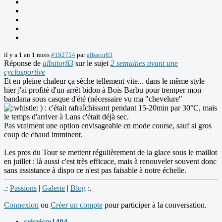
il y a 1 an 1 mois
#192754
par
albator83
Réponse de
albator83
sur le sujet
2 semaines avant une
cyclosportive
Et en pleine chaleur ça sèche tellement vite... dans le même style
hier j'ai profité d'un arrêt bidon à Bois Barbu pour tremper mon
bandana sous casque d'été (nécessaire vu ma "chevelure"
) : c'était rafraîchissant pendant 15-20min par 30°C, mais
le temps d'arriver à Lans c'était déjà sec.
Pas vraiment une option envisageable en mode course, sauf si gros
coup de chaud imminent.
Les pros du Tour se mettent régulièrement de la glace sous le maillot
en juillet : là aussi c'est très efficace, mais à renouveler souvent donc
sans assistance à dispo ce n'est pas faisable à notre échelle.
.:
Passions
|
Galerie
|
Blog
:.
Connexion
ou
Créer un compte
pour participer à la conversation.
cricricm1404