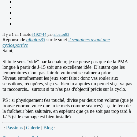
il y a 1 an 1 mois
#192744
par
albator83
Réponse de
albator83
sur le sujet
2 semaines avant une
cyclosportive
Salut,
Si tu te sens "vidé" par la chaleur, je ne pense pas que de la PMA
longue à partir de J-15 soit une excellente idée. D'autant que les
températures n'ont pas l'air de vraiment se calmer a priori.
Niveau entraînement les jeux sont faits : donc vas rouler aux
sensations, récupères, si ça va bien tu appuies un peu et si ça va pas
tu raccourcis... surtout si tu n'as pas d'objectif précis sur la cyclo.
PS : si physiquement t'es touché, divise par deux ton volume (que je
trouve énorme vu ce que tu te mets comme séances)... ça te fera de
la fraîcheur bien salutaire, en espérant que ça ne soit pas trop tard à
J-15 (si le cramage est bien installé).
.:
Passions
|
Galerie
|
Blog
:.