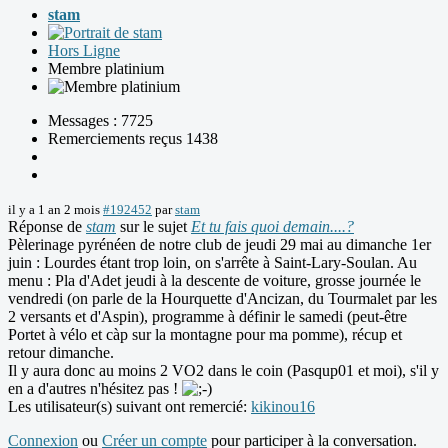
stam
Hors Ligne
Membre platinium
Messages : 7725
Remerciements reçus 1438
il y a 1 an 2 mois
#192452
par
stam
Réponse de
stam
sur le sujet
Et tu fais quoi demain....?
Pèlerinage pyrénéen de notre club de jeudi 29 mai au dimanche 1er
juin : Lourdes étant trop loin, on s'arrête à Saint-Lary-Soulan. Au
menu : Pla d'Adet jeudi à la descente de voiture, grosse journée le
vendredi (on parle de la Hourquette d'Ancizan, du Tourmalet par les
2 versants et d'Aspin), programme à définir le samedi (peut-être
Portet à vélo et càp sur la montagne pour ma pomme), récup et
retour dimanche.
Il y aura donc au moins 2 VO2 dans le coin (Pasqup01 et moi), s'il y
en a d'autres n'hésitez pas !
Les utilisateur(s) suivant ont remercié:
kikinou16
Connexion
ou
Créer un compte
pour participer à la conversation.