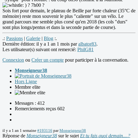
) ? 7h00 ?
Sois fort pour demain, le plateau de Beille par forte chaleur (35°C de
mémoire) reste mon souvenir le plus "caliente" sur un vélo. Le
grand parcours me semble plus corsé qu'en 2018 (les cols "durs"
sont plus longs/pentus et dans la seconde partie de course).
.:
Passions
|
Galerie
|
Blog
:.
Dernière édition: il y a 1 an 1 mois par
albator83
.
Les utilisateur(s) suivant ont remercié:
PhilG81
Connexion
ou
Créer un compte
pour participer à la conversation.
Monseigneur38
Hors Ligne
Membre elite
Messages : 412
Remerciements reçus 602
il y a 1 an 1 semaine
#193116
par
Monseigneur38
Réponse de
Monseigneur38
sur le sujet
Et tu fais quoi demain....?