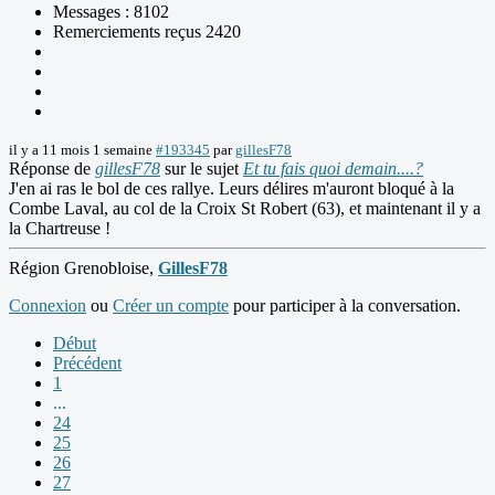
Messages : 8102
Remerciements reçus 2420
il y a 11 mois 1 semaine
#193345
par
gillesF78
Réponse de
gillesF78
sur le sujet
Et tu fais quoi demain....?
J'en ai ras le bol de ces rallye. Leurs délires m'auront bloqué à la
Combe Laval, au col de la Croix St Robert (63), et maintenant il y a
la Chartreuse !
Région Grenobloise,
GillesF78
Connexion
ou
Créer un compte
pour participer à la conversation.
Début
Précédent
1
...
24
25
26
27