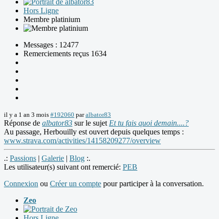
Hors Ligne
Membre platinium
Messages : 12477
Remerciements reçus 1634
il y a 1 an 3 mois
#192060
par
albator83
Réponse de
albator83
sur le sujet
Et tu fais quoi demain....?
Au passage, Herbouilly est ouvert depuis quelques temps :
www.strava.com/activities/14158209277/overview
.:
Passions
|
Galerie
|
Blog
:.
Les utilisateur(s) suivant ont remercié:
PEB
Connexion
ou
Créer un compte
pour participer à la conversation.
Zeo
Hors Ligne