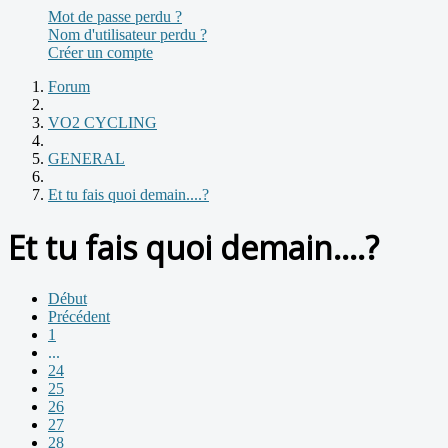
Mot de passe perdu ?
Nom d'utilisateur perdu ?
Créer un compte
Forum
VO2 CYCLING
GENERAL
Et tu fais quoi demain....?
Et tu fais quoi demain....?
Début
Précédent
1
...
24
25
26
27
28