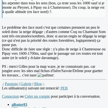
les arpenter dans tous les sens (bon, ça reste sous les 1000 sauf si je
monte au Pleynet, à Pipay ou à Chamrousse). Du coup, la neige est
à qualle altitude (en face nord) ?.
Le problème des face nord c'est que certaines prennent un peu le
soleil donc la neige dégage ; d'autres comme Coq ou Charmant Som
sont très encaissées/sombres, donc si aucun engin ne dégage la neige
(ce qui n'est pas la priorité des routes forestières, logiquement) ça
passe pas.
Donc difficile de faire une règle : y'a plus de neige à Chamrousse ou
Pipay vers 1600-1700m, sauf que le passage sur ces routes est tout
autre (et le soleil y éclaire davantage).
PS : merci Gilles pour la map waze, je ne connaissais pas. car
jongler avec les sites mal fichus d'Isère/Savoie/Drôme pour guetter
les travaux... c'est naze
.:
Passions
|
Galerie
|
Blog
:.
Les utilisateur(s) suivant ont remercié:
PEB
Connexion
ou
Créer un compte
pour participer à la conversation.
albator83