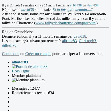
il y a 11 mois 1 semaine
-
il y a 11 mois 1 semaine
#193338
par
david38
Réponse de
david38
sur le sujet
Et tu fais quoi demain....?
Attention si vous souhaitez aller rouler ce WE vers ST-Laurent-du-
Pont, Miribel, Les Echelles, le col des mille martyrs car il y aura le
rallye de Chartreuse (
www.rallyedechartreuse.com/parcours/
)...
Région Grenobloise
Dernière édition: il y a 11 mois 1 semaine par
david38
.
Les utilisateur(s) suivant ont remercié:
albator83
,
Christoph3
,
gillesF78
Connexion
ou
Créer un compte
pour participer à la conversation.
albator83
Hors Ligne
Membre platinium
Messages : 12477
Remerciements reçus 1634