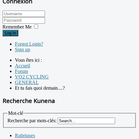
Connexion
Remember Me
Log in
Forgot Login?
Sign up
Vous êtes ici :
Accueil
Forum
VO2 CYCLING
GENERAL
Et tu fais quoi demain....?
Recherche Kunena
Mot-clé
Recherche par mots-clés:
Rubriques