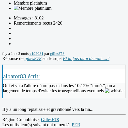
Membre platinium
Messages : 8102
Remerciements reçus 2420
il y a 1 an 3 mois
#192081
par
gillesF78
Réponse de
gillesF78
sur le sujet
Et tu fais quoi demain....?
albator83 écrit:
Oui et vu à l'allure où on passe dans les 10-12% "troués", on a
largement le temps d'éviter les trous/gravillons éventuels
Il y a un long replat sale et gravillonné vers la fin...
Région Grenobloise,
GillesF78
Les utilisateur(s) suivant ont remercié:
PEB