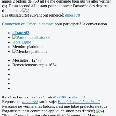
année 2 bidons de 750 ml (je me demande bien qui va aller vérifier
ça). Et un second à l’instant pour annoncer l’avancée des départs
d’une heure
Les utilisateur(s) suivant ont remercié:
gillesF78
Connexion
ou
Créer un compte
pour participer à la conversation.
albator83
Hors Ligne
Membre platinium
Messages : 12477
Remerciements reçus 1634
il y a 1 an 1 mois
-
il y a 1 an 1 mois
#192790
par
albator83
Réponse de
albator83
sur le sujet
Et tu fais quoi demain....?
Personne ne vérifiera les bidons, c'est une lubie préfectorale (que
l'organisateur est contraint d'appliquer, sinon pas d'arrêté)
"Sympa" pour l'horaire : du coup 6h30 (comme à la Marmotte