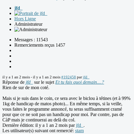
jfd_
Hors Ligne
Administrateur
Messages : 11543
Remerciements reçus 1457
il y a 1 an 2 mois
-
il y a 1 an 2 mois
#192458
par
jfd_
Réponse de
jfd_
sur le sujet
Et tu fais quoi demain....?
Rien de sur de mon coté.
Mais si je suis dans le coin, ce sera avec le biclou à tétines (et à 99%
1kg de handicap de matos photo)... En même temps, si la veille,
vous faites le programme annoncé, tu seras suffisamment cramé
pour que ce ne soit pas un handicap pour moi. Par contre, pas de
CàP mais je continuerai au delà du col.
Dernière édition: il y a 1 an 2 mois par
jfd_
.
Les utilisateur(s) suivant ont remercié:
stam