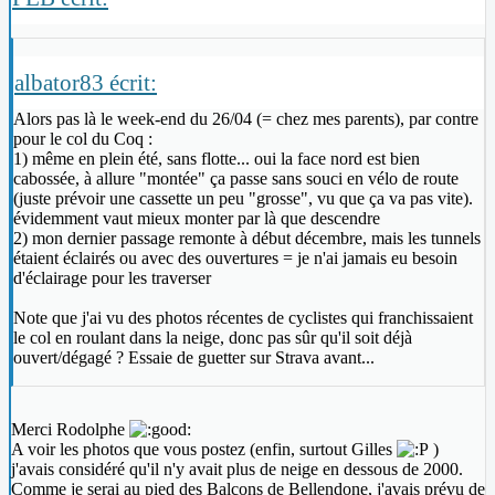
albator83 écrit:
Alors pas là le week-end du 26/04 (= chez mes parents), par contre
pour le col du Coq :
1) même en plein été, sans flotte... oui la face nord est bien
cabossée, à allure "montée" ça passe sans souci en vélo de route
(juste prévoir une cassette un peu "grosse", vu que ça va pas vite).
évidemment vaut mieux monter par là que descendre
2) mon dernier passage remonte à début décembre, mais les tunnels
étaient éclairés ou avec des ouvertures = je n'ai jamais eu besoin
d'éclairage pour les traverser
Note que j'ai vu des photos récentes de cyclistes qui franchissaient
le col en roulant dans la neige, donc pas sûr qu'il soit déjà
ouvert/dégagé ? Essaie de guetter sur Strava avant...
Merci Rodolphe
A voir les photos que vous postez (enfin, surtout Gilles
)
j'avais considéré qu'il n'y avait plus de neige en dessous de 2000.
Comme je serai au pied des Balcons de Bellendone, j'avais prévu de