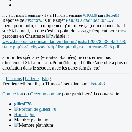
il y a 11 mois 1 semaine
-
il y a 11 mois 1 semaine
#193339
par
albator83
Réponse de
albator83
sur le sujet
Et tu fais quoi demain....?
merci pour l'info, en complément j'ai trouvé ça (en me concentrant
sur St-Laurent, vu que c'est un point de passage fréquent pour mes
parcours en Chartreuse
) :
www.facebook.com/saintlaurentdupont/posts/1200785385424198/
static.ppp38v2.cityway.fr/ftp/disrupt/rallye-chartreuse-2025.pdf
a priori les spéciales (= routes bloquées) ne concernent pas
directement St-Laurent-du-Point (bien qu'il faille s'attendre à plus de
circulation dans le secteur, avec les parcs fermés, etc).
.:
Passions
|
Galerie
|
Blog
:.
Dernière édition: il y a 11 mois 1 semaine par
albator83
.
Connexion
ou
Créer un compte
pour participer à la conversation.
gillesF78
Hors Ligne
Membre platinium