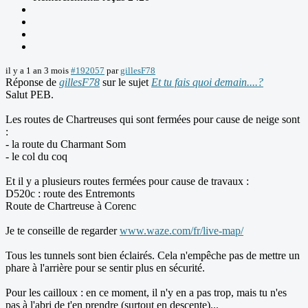
il y a 1 an 3 mois
#192057
par
gillesF78
Réponse de
gillesF78
sur le sujet
Et tu fais quoi demain....?
Salut PEB.
Les routes de Chartreuses qui sont fermées pour cause de neige sont
:
- la route du Charmant Som
- le col du coq
Et il y a plusieurs routes fermées pour cause de travaux :
D520c : route des Entremonts
Route de Chartreuse à Corenc
Je te conseille de regarder
www.waze.com/fr/live-map/
Tous les tunnels sont bien éclairés. Cela n'empêche pas de mettre un
phare à l'arrière pour se sentir plus en sécurité.
Pour les cailloux : en ce moment, il n'y en a pas trop, mais tu n'es
pas à l'abri de t'en prendre (surtout en descente)...