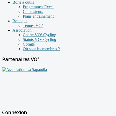
Boite à outils
Programmes Excel
Calculateurs
Plans entrainement
Boutique
Tenues VO²
Association
Charte VO² Cycling
Statuts VO² Cycling
Comité
Où sont les membres ?
Partenaires VO²
Connexion