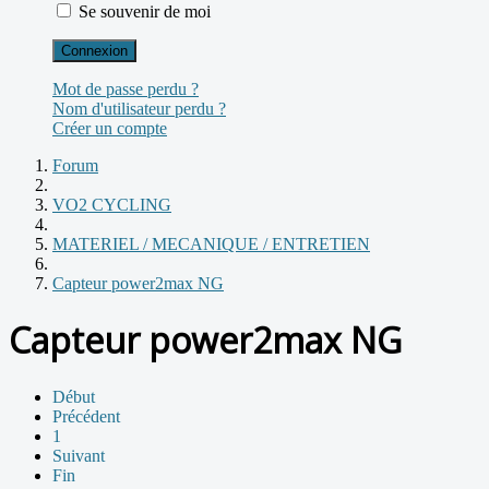
Se souvenir de moi
Connexion
Mot de passe perdu ?
Nom d'utilisateur perdu ?
Créer un compte
Forum
VO2 CYCLING
MATERIEL / MECANIQUE / ENTRETIEN
Capteur power2max NG
Capteur power2max NG
Début
Précédent
1
Suivant
Fin