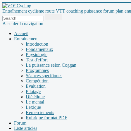
Entraînement cyclisme route VTT coaching puissance forum plan entraî
Basculer la navigation
Accueil
Entrainement
Introduction
Fondamentaux
Physiologie
Test d'effort
La puissance selon Coggan
Programmes
Séances spécifiques
Compétition
Evaluation
Pilotage
Diététique
Le mental
Lexique
Remerciements
Rubrique formtat PDF
Forum
Liste articles