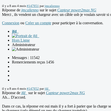
il y a 8 ans 4 mois
#147951
par
jmcalienno
Réponse de
jmcalienno
sur le sujet
Capteur power2max NG
Merci , ils vendent un chargeur avec un câble usb je voulais savoir si 
Connexion
ou
Créer un compte
pour participer à la conversation.
jfd_
Hors Ligne
Administrateur
Messages : 11542
Remerciements reçus 1456
il y a 8 ans 4 mois
#147952
par
jfd_
Réponse de
jfd_
sur le sujet
Capteur power2max NG
Ah... D'accord.
Dans ce cas, la réponse est oui mais il y a fort à parier que la charge
le chargeur (cela dépend un peu du chargeur toutefois).