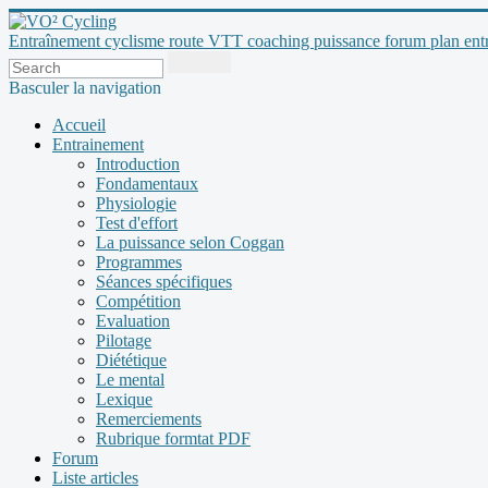
Entraînement cyclisme route VTT coaching puissance forum plan entraî
Basculer la navigation
Accueil
Entrainement
Introduction
Fondamentaux
Physiologie
Test d'effort
La puissance selon Coggan
Programmes
Séances spécifiques
Compétition
Evaluation
Pilotage
Diététique
Le mental
Lexique
Remerciements
Rubrique formtat PDF
Forum
Liste articles