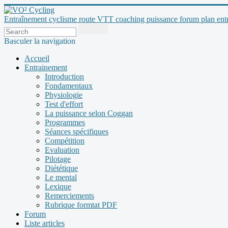
Entraînement cyclisme route VTT coaching puissance forum plan entraî
Basculer la navigation
Accueil
Entrainement
Introduction
Fondamentaux
Physiologie
Test d'effort
La puissance selon Coggan
Programmes
Séances spécifiques
Compétition
Evaluation
Pilotage
Diététique
Le mental
Lexique
Remerciements
Rubrique formtat PDF
Forum
Liste articles