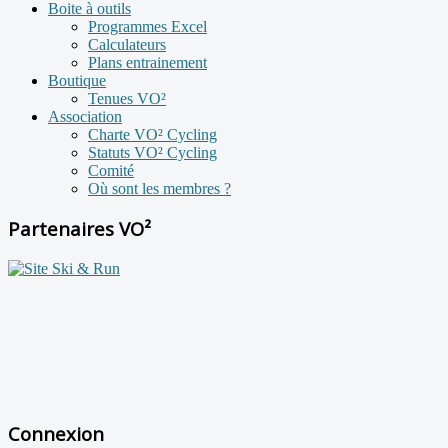
Boite à outils
Programmes Excel
Calculateurs
Plans entrainement
Boutique
Tenues VO²
Association
Charte VO² Cycling
Statuts VO² Cycling
Comité
Où sont les membres ?
Partenaires VO²
Connexion