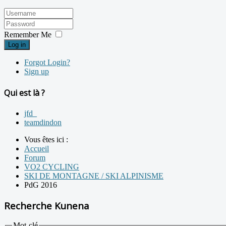
Remember Me
Log in
Forgot Login?
Sign up
Qui est là ?
jfd_
teamdindon
Vous êtes ici :
Accueil
Forum
VO2 CYCLING
SKI DE MONTAGNE / SKI ALPINISME
PdG 2016
Recherche Kunena
Mot-clé