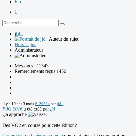
Fin
1
jfd_
Auteur du sujet
Hors Ligne
Administrateur
Messages : 11543
Remerciements reçus 1456
il y a 10 ans 3 mois
#129684
par
jfd_
PdG 2016
a été créé par
jfd_
Ça approche
Des VO2 en course pour cette édition?
Connexion
ou
Créer un compte
pour participer à la conversation.