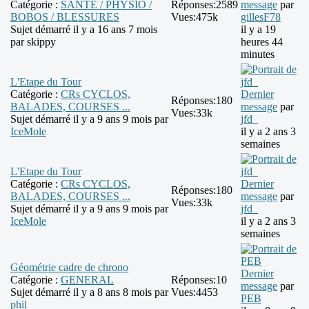
Catégorie :
SANTE / PHYSIO /
Réponses:
2589
message
par
BOBOS / BLESSURES
Vues:
475k
gillesF78
Sujet démarré il y a 16 ans 7 mois
il y a 19
par
skippy
heures 44
minutes
L'Etape du Tour
Catégorie :
CRs CYCLOS,
Dernier
Réponses:
180
BALADES, COURSES ...
message
par
Vues:
33k
Sujet démarré il y a 9 ans 9 mois par
jfd_
IceMole
il y a 2 ans 3
semaines
L'Etape du Tour
Catégorie :
CRs CYCLOS,
Dernier
Réponses:
180
BALADES, COURSES ...
message
par
Vues:
33k
Sujet démarré il y a 9 ans 9 mois par
jfd_
IceMole
il y a 2 ans 3
semaines
Géométrie cadre de chrono
Dernier
Catégorie :
GENERAL
Réponses:
10
message
par
Sujet démarré il y a 8 ans 8 mois par
Vues:
4453
PEB
phil