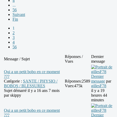
4
...
56
Suivant
Fin
1
2
3
4
56
Réponses /
Dernier
Message / Sujet
Vues
message
Qui a un petit bobo en ce moment
???
Dernier
Catégorie :
SANTE / PHYSIO /
Réponses:
2589
message
par
BOBOS / BLESSURES
Vues:
475k
gillesF78
Sujet démarré il y a 16 ans 7 mois
il y a 19
par
skippy
heures 44
minutes
Qui a un petit bobo en ce moment
???
Dernier