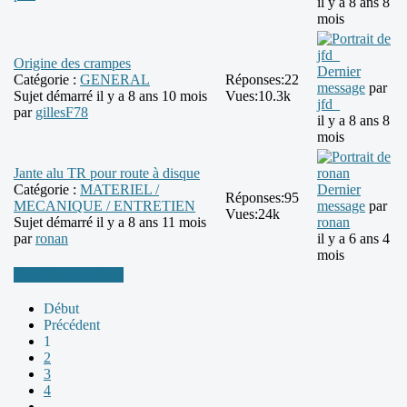
il y a 8 ans 8
mois
Origine des crampes
Dernier
Catégorie :
GENERAL
Réponses:
22
message
par
Sujet démarré il y a 8 ans 10 mois
Vues:
10.3k
jfd_
par
gillesF78
il y a 8 ans 8
mois
Jante alu TR pour route à disque
Catégorie :
MATERIEL /
Dernier
Réponses:
95
MECANIQUE / ENTRETIEN
message
par
Vues:
24k
Sujet démarré il y a 8 ans 11 mois
ronan
par
ronan
il y a 6 ans 4
mois
Plus d'informations
Début
Précédent
1
2
3
4
...