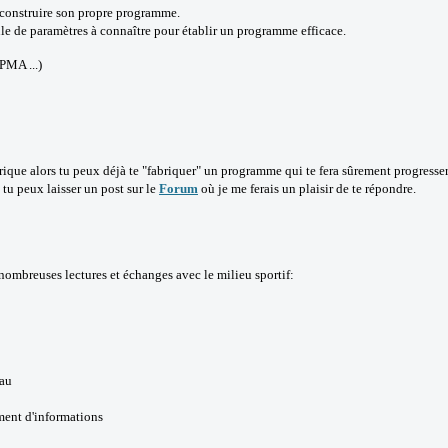
e construire son propre programme.
oule de paramètres à connaître pour établir un programme efficace.
PMA ...)
ique alors tu peux déjà te "fabriquer" un programme qui te fera sûrement progresser
tu peux laisser un post sur le
Forum
où je me ferais un plaisir de te répondre.
nombreuses lectures et échanges avec le milieu sportif:
eau
ément d'informations