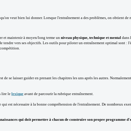
r qu'on veut bien lui donner. Lorsque l'entraînement a des problèmes, on obtient de
per et maintenir à moyen/long terme un
niveau physique, technique et mental
dans l
de tendre vers ses objectifs. Les outils pour piloter un entraînement optimal sont : l'
 compétition.
 de se laisser guider en prenant les chapitres les uns après les autres. Normalement à
 lire le
lexique
avant de parcourir la rubrique entraînement.
ut ce qui est nécessaire à la bonne compréhension de l'entraînement. De nombreux exe
 connaissances qui doit permettre à chacun de construire son propre programme d