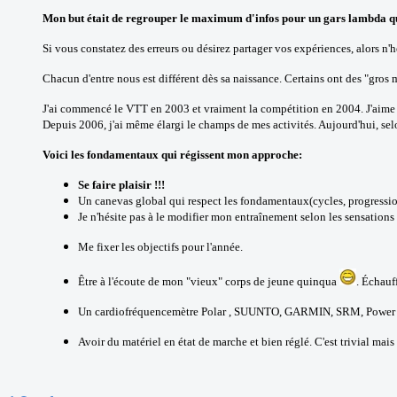
Mon but était de regrouper le maximum d'infos pour un gars lambda qui
Si vous constatez des erreurs ou désirez partager vos expériences, alors n'
Chacun d'entre nous est différent dès sa naissance. Certains ont des "gros m
J'ai commencé le VTT en 2003 et vraiment la compétition en 2004. J'aime l
Depuis 2006, j'ai même élargi le champs de mes activités. Aujourd'hui, selon
Voici les fondamentaux qui régissent mon approche:
Se faire plaisir !!!
Un canevas global qui respect les fondamentaux(cycles, progression, 
Je n'hésite pas à le modifier mon entraînement selon les sensation
Me fixer les objectifs pour l'année.
Être à l'écoute de mon "vieux" corps de jeune quinqua
. Échauf
Un cardiofréquencemètre Polar , SUUNTO, GARMIN, SRM, Power T
Avoir du matériel en état de marche et bien réglé. C'est trivial mais