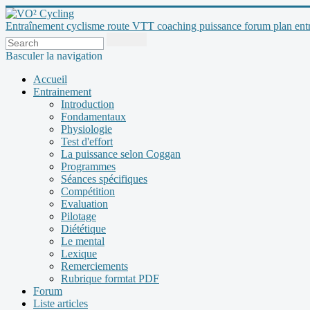
Entraînement cyclisme route VTT coaching puissance forum plan entraî
Basculer la navigation
Accueil
Entrainement
Introduction
Fondamentaux
Physiologie
Test d'effort
La puissance selon Coggan
Programmes
Séances spécifiques
Compétition
Evaluation
Pilotage
Diététique
Le mental
Lexique
Remerciements
Rubrique formtat PDF
Forum
Liste articles