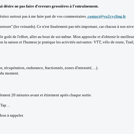
 désire ne pas faire d'erreurs grossières à l'entraînement
.
hésitez surtout pas à me faire part de vos commentaires.
contact@vo2cycling.fr
oteurs" (les veinards). Ce n'est finalement pas très important, car chacun à son nive
e goût de l'effort, aller au bout de soi-même. Mon approche et d'obtenir le meilleu
 la saison et l'humeur je pratique les activités suivantes: VTT, vélo de route, Trail,
récupération, endurance, fractionnés, zones d'intensité, ...).
s du moment.
fement 20 minutes avant et étirement après chaque sortie.
ap ...
 bon à rappeler.