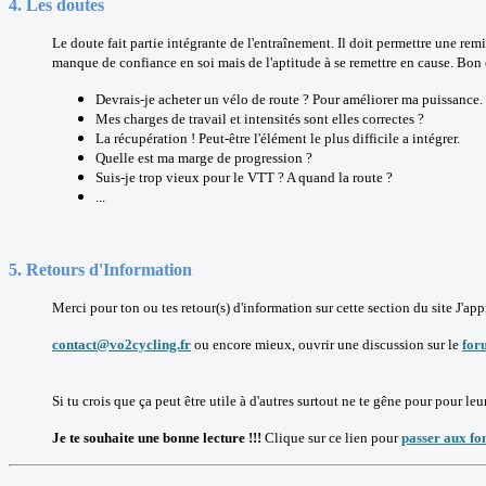
4. Les doutes
Le doute fait partie intégrante de l'entraînement. Il doit permettre une re
manque de confiance en soi mais de l'aptitude à se remettre en cause. Bon c
Devrais-je acheter un vélo de route ? Pour améliorer ma puissance.
Mes charges de travail et intensités sont elles correctes ?
La récupération ! Peut-être l'élément le plus difficile a intégrer.
Quelle est ma marge de progression ?
Suis-je trop vieux pour le VTT ? A quand la route ?
...
5. Retours d'Information
Merci pour ton ou tes retour(s) d'information sur cette section du site
J'app
contact@vo2cycling.fr
ou encore mieux, ouvrir une discussion sur le
for
Si tu crois que ça peut être utile à d'autres surtout ne te gêne pour pour leur
Je te souhaite une bonne lecture !!!
Clique sur ce lien pour
passer aux f