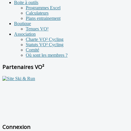
Boite à outils
Programmes Excel
Calculateurs
Plans entrainement
Boutique
Tenues VO²
Association
Charte VO² Cycling
Statuts VO² Cycling
Comité
Où sont les membres ?
Partenaires VO²
Connexion