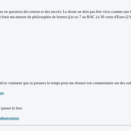
mise en question des erreurs et des succès. Le doute ne doit pas être vécu comme une
'était ma minute de philosophie de bistrot (j'ai eu 7 au BAC ) à 30 cents d'Euro (2 b
récie vraiment que tu prennes le temps pour me donner ton commentaire sur des oubl
um
 passer le lien.
ondamentaux