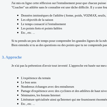
J'
ai mis en ligne cette réflexion sur l'entraînement pour que chacun puiss
"Coacher" un athlète sans le connaître est une tâche difficile. Il y a une f
Données intrinsèques de l'athlète ( forme, poids, VO2MAX, seuils, 
Les objectifs de la saison
Le temps consacré à l'entraînement
Les points forts et points faibles
Etc., etc. ...
Si tu prends un peu de temps pour comprendre les grandes lignes de la rubr
Bien entendu si tu as des questions ou des points que tu ne comprends pas 
3. Approche
Je n'ai pas la prétention d'avoir tout inventé.
L'approche est basée sur mes 
L'expérience du terrain
Le bon sens
Nombreux échanges avec des entraîneurs
Partage d'expérience avec des cyclistes et des athlètes de haut niv
Séminaires, les forums Internet
Littérature spécialisée ainsi qu'Internet qui me fournissent énorm
Etc., etc. ...