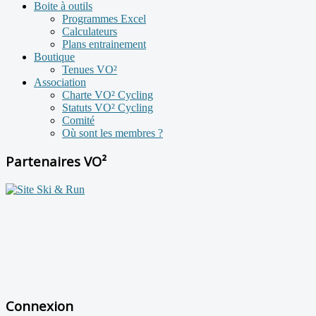
Boite à outils
Programmes Excel
Calculateurs
Plans entrainement
Boutique
Tenues VO²
Association
Charte VO² Cycling
Statuts VO² Cycling
Comité
Où sont les membres ?
Partenaires VO²
Connexion