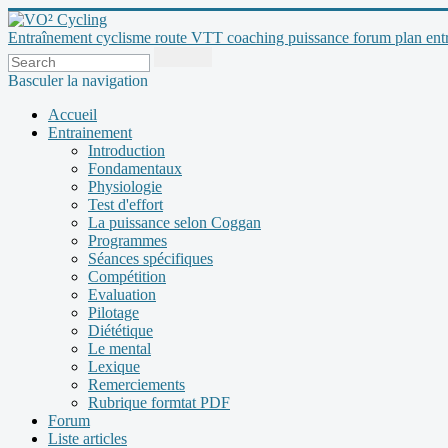
Entraînement cyclisme route VTT coaching puissance forum plan entraî
Basculer la navigation
Accueil
Entrainement
Introduction
Fondamentaux
Physiologie
Test d'effort
La puissance selon Coggan
Programmes
Séances spécifiques
Compétition
Evaluation
Pilotage
Diététique
Le mental
Lexique
Remerciements
Rubrique formtat PDF
Forum
Liste articles