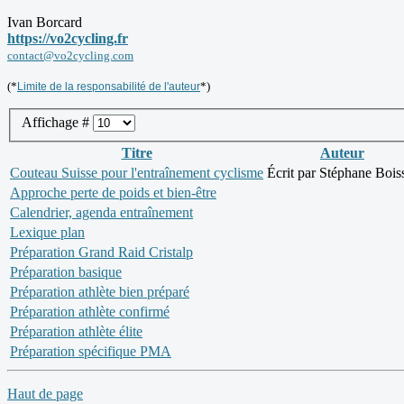
Ivan Borcard
https://vo2cycling.fr
contact@vo2cycling.com
(*
*)
Limite de la responsabilité de l'auteur
Affichage #
Titre
Auteur
Couteau Suisse pour l'entraînement cyclisme
Écrit par Stéphane Bois
Approche perte de poids et bien-être
Calendrier, agenda entraînement
Lexique plan
Préparation Grand Raid Cristalp
Préparation basique
Préparation athlète bien préparé
Préparation athlète confirmé
Préparation athlète élite
Préparation spécifique PMA
Haut de page