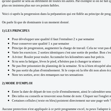
qu'une qualité se sera au détriment de toutes les autres. Par exemple si on ne fait 
plus on insistera plus sur ces points faibles.
Voici ci-après la progression dans la préparation qui est fidèle au principe de pro
On parle là que de dominante à un moment donné.
1) LES PRINCIPES
Pour développer une qualité il faut l'entraîner 2 x par semaine
Pour conserver une qualité 1 x par semaine
Principe de progression, augmenter la charge de travail. Cela ne veut pas d
Varie les exercices. 2 sorties identiques c'est une sortie de perdue. Bon c'es
A éviter: Rouler pour rouler. Accumuler les kilomètres sans but précis.
Si tu sens la fatigue, lèves le pied, n'hésites pas à changer ta séance
Ne pas être prisonnier du planning de la semaine. Si tu à bien récupéré alo
Ne pas sortir du plan d'entraînement. Si le corps où la tête dit non alors éco
Note tes sorties, avec des remarques sur tes sensations
2) MODE D'EMPLOI
Entre la date de départ de ton cycle d'entraînement, ainsi le calendrier sera
Des infos ou conseils se trouvent sous forme de note. Cliquer sur l'onglet r
Certaines cellules ( texte en bleu) pointent directement sur une page web !
Aucune protection n'est appliquée à ce petit programme excel, tu peux l'adapter à 