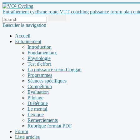
Entraînement cyclisme route VTT coaching puissance forum plan entraî
Basculer la navigation
Accueil
Entrainement
Introduction
Fondamentaux
Physiologie
Test d'effort
La puissance selon Coggan
Programmes
Séances spécifiques
Compétition
Evaluation
Pilotage
Diététique
Le mental
Lexique
Remerciements
Rubrique formtat PDF
Forum
Liste articles