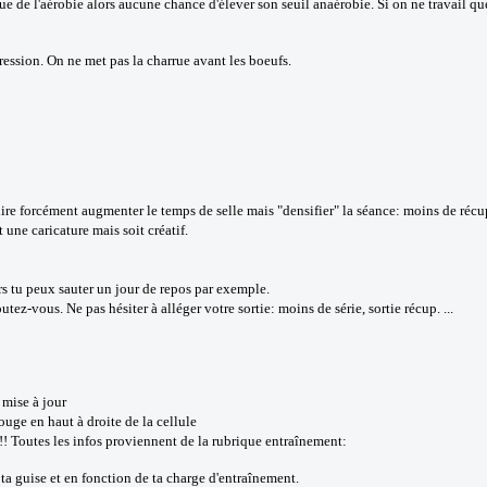
que de l'aérobie alors aucune chance d'élever son seuil anaérobie. Si on ne travail q
gression. On ne met pas la charrue avant les boeufs.
ire forcément augmenter le temps de selle mais "densifier" la séance: moins de récup.
t une caricature mais soit créatif.
rs tu peux sauter un jour de repos par exemple.
utez-vous. Ne pas hésiter à alléger votre sortie: moins de série, sortie récup. ...
 mise à jour
ouge en haut à droite de la cellule
!! Toutes les infos proviennent de la rubrique entraînement:
ta guise et en fonction de ta charge d'entraînement.