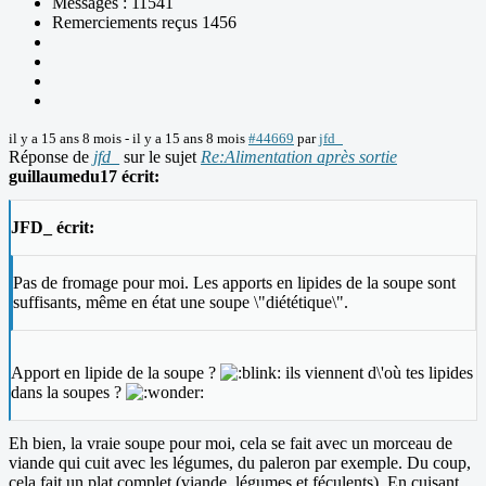
Messages : 11541
Remerciements reçus 1456
il y a 15 ans 8 mois
-
il y a 15 ans 8 mois
#44669
par
jfd_
Réponse de
jfd_
sur le sujet
Re:Alimentation après sortie
guillaumedu17 écrit:
JFD_ écrit:
Pas de fromage pour moi. Les apports en lipides de la soupe sont
suffisants, même en état une soupe \"diététique\".
Apport en lipide de la soupe ?
ils viennent d\'où tes lipides
dans la soupes ?
Eh bien, la vraie soupe pour moi, cela se fait avec un morceau de
viande qui cuit avec les légumes, du paleron par exemple. Du coup,
cela fait un plat complet (viande, légumes et féculents). En cuisant,