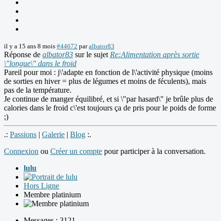
il y a 15 ans 8 mois
#44672
par
albator83
Réponse de
albator83
sur le sujet
Re:Alimentation après sortie
\"longue\" dans le froid
Pareil pour moi : j\'adapte en fonction de l\'activité physique (moins
de sorties en hiver = plus de légumes et moins de féculents), mais
pas de la température.
Je continue de manger équilibré, et si \"par hasard\" je brûle plus de
calories dans le froid c\'est toujours ça de pris pour le poids de forme
;)
.:
Passions
|
Galerie
|
Blog
:.
Connexion
ou
Créer un compte
pour participer à la conversation.
lulu
Hors Ligne
Membre platinium
Messages : 3121