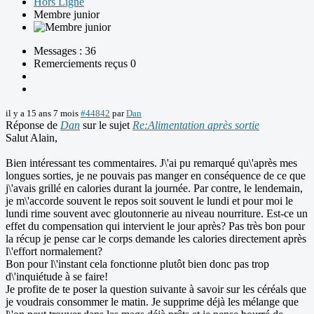
Hors Ligne
Membre junior
Messages : 36
Remerciements reçus 0
il y a 15 ans 7 mois
#44842
par
Dan
Réponse de
Dan
sur le sujet
Re:Alimentation après sortie
Salut Alain,
Bien intéressant tes commentaires. J\'ai pu remarqué qu\'après mes
longues sorties, je ne pouvais pas manger en conséquence de ce que
j\'avais grillé en calories durant la journée. Par contre, le lendemain,
je m\'accorde souvent le repos soit souvent le lundi et pour moi le
lundi rime souvent avec gloutonnerie au niveau nourriture. Est-ce un
effet du compensation qui intervient le jour après? Pas très bon pour
la récup je pense car le corps demande les calories directement après
l\'effort normalement?
Bon pour l\'instant cela fonctionne plutôt bien donc pas trop
d\'inquiétude à se faire!
Je profite de te poser la question suivante à savoir sur les céréals que
je voudrais consommer le matin. Je supprime déjà les mélange que