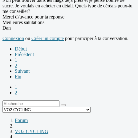
l\'on peut trouver dans les mags déjà prêts et je pense bourré de
sucre. Je voulais en acheter en détail. Quels type de céréals peux-tu
me conseiller?
Merci d\'avance pour ta réponse
Meilleures salutations
Dan
Connexion
ou
Créer un compte
pour participer à la conversation.
Début
Précédent
1
2
Suivant
Fin
1
2
Forum
VO2 CYCLING