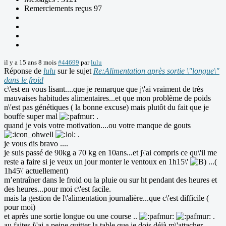
Remerciements reçus 97
il y a 15 ans 8 mois
#44699
par
lulu
Réponse de
lulu
sur le sujet
Re:Alimentation après sortie \"longue\"
dans le froid
c\'est en vous lisant....que je remarque que j\'ai vraiment de très
mauvaises habitudes alimentaires...et que mon problème de poids
n\'est pas génétiques ( la bonne excuse) mais plutôt du fait que je
bouffe super mal
.
quand je vois votre motivation....ou votre manque de gouts
.
je vous dis bravo ....
je suis passé de 90kg a 70 kg en 10ans...et j\'ai compris ce qu\'il me
reste a faire si je veux un jour monter le ventoux en 1h15\'
...(
1h45\' actuellement)
m’entraîner dans le froid ou la pluie ou sur ht pendant des heures et
des heures...pour moi c\'est facile.
mais la gestion de l\'alimentation journalière...que c\'est difficile (
pour moi)
et après une sortie longue ou une course ..
.
au faites j\'ai a peine quitter la table que je dois déjà m\'attacher