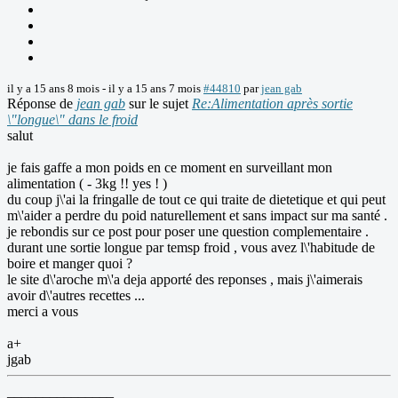
il y a 15 ans 8 mois
-
il y a 15 ans 7 mois
#44810
par
jean gab
Réponse de
jean gab
sur le sujet
Re:Alimentation après sortie
\"longue\" dans le froid
salut
je fais gaffe a mon poids en ce moment en surveillant mon
alimentation ( - 3kg !! yes ! )
du coup j\'ai la fringalle de tout ce qui traite de dietetique et qui peut
m\'aider a perdre du poid naturellement et sans impact sur ma santé .
je rebondis sur ce post pour poser une question complementaire .
durant une sortie longue par temsp froid , vous avez l\'habitude de
boire et manger quoi ?
le site d\'aroche m\'a deja apporté des reponses , mais j\'aimerais
avoir d\'autres recettes ...
merci a vous
a+
jgab
_______________