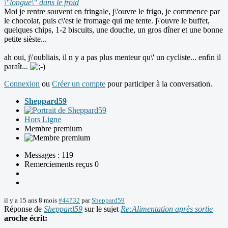
\"longue\" dans le froid
Moi je rentre souvent en fringale, j\'ouvre le frigo, je commence par
le chocolat, puis c\'est le fromage qui me tente. j\'ouvre le buffet,
quelques chips, 1-2 biscuits, une douche, un gros dîner et une bonne
petite sièste...
ah oui, j\'oubliais, il n y a pas plus menteur qu\' un cycliste... enfin il
paraît...
Connexion
ou
Créer un compte
pour participer à la conversation.
Sheppard59
Hors Ligne
Membre premium
Messages : 119
Remerciements reçus 0
il y a 15 ans 8 mois
#44732
par
Sheppard59
Réponse de
Sheppard59
sur le sujet
Re:Alimentation après sortie
aroche écrit: