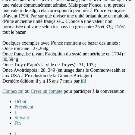
une valeur communément admise. Mais pour l\'once, si tu prends
une valeur de 30g, cela correspond à peu près à l\'once Française
d\'avant 1794. Par sur que diviser une unité britannique en multiple
d\'une ancienne unité française... L\'once a une valeur non
normalisée qui varie selon les pays en gros entre 25 et 33g. D\'où
tout le bazar.
Quelques exemples avec l\'once montrant ce bazar des unités :
Once romaine : 27,264g
Once française (avant l\'adoption du système métrique en 1794) :
30,594g
Once Troy (d\'après la ville de Troyes) : 31, 103g
Once Avoirdupois : 28, 349 (en usage dans le Commonwealth et
aux USA à l\'exclusion de la Grande-Bretagne)
Dernière édition: il y a 15 ans 7 mois par
jfd_
.
Connexion
ou
Créer un compte
pour participer à la conversation.
Début
Précédent
1
Suivant
Fin
1