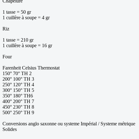
Chapelure
1 tasse = 50 gr
1 cuillère à soupe = 4 gr
Riz
1 tasse = 210 gr
1 cuillère à soupe = 16 gr
Four
Farenheit Celsius Thermostat
150° 70° TH 2
200° 100° TH 3
250° 120° TH 4
300° 150° TH 5
350° 180° TH6
400° 200° TH 7
450° 230° TH 8
500° 250° TH 9
Conversions anglo saxonne ou systeme Impérial / Systeme métrique
Solides