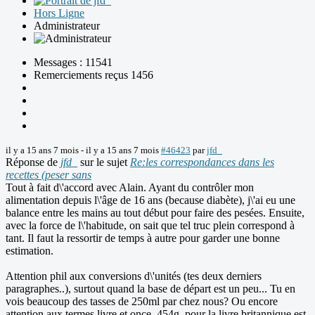
Hors Ligne
Administrateur
Messages : 11541
Remerciements reçus 1456
il y a 15 ans 7 mois
-
il y a 15 ans 7 mois
#46423
par
jfd_
Réponse de
jfd_
sur le sujet
Re:les correspondances dans les
recettes (peser sans
Tout à fait d\'accord avec Alain. Ayant du contrôler mon
alimentation depuis l\'âge de 16 ans (because diabète), j\'ai eu une
balance entre les mains au tout début pour faire des pesées. Ensuite,
avec la force de l\'habitude, on sait que tel truc plein correspond à
tant. Il faut la ressortir de temps à autre pour garder une bonne
estimation.
Attention phil aux conversions d\'unités (tes deux derniers
paragraphes..), surtout quand la base de départ est un peu... Tu en
vois beaucoup des tasses de 250ml par chez nous? Ou encore
attention aux termes livre et once. 454g, pour la livre britannique est