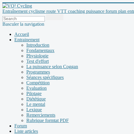
Entraînement cyclisme route VTT coaching puissance forum plan entraî
Basculer la navigation
Accueil
Entrainement
Introduction
Fondamentaux
Physiologie
Test d'effort
La puissance selon Coggan
Programmes
Séances spécifiques
Compétition
Evaluation
Pilotage
Diététique
Le mental
Lexique
Remerciements
Rubrique formtat PDF
Forum
Liste articles