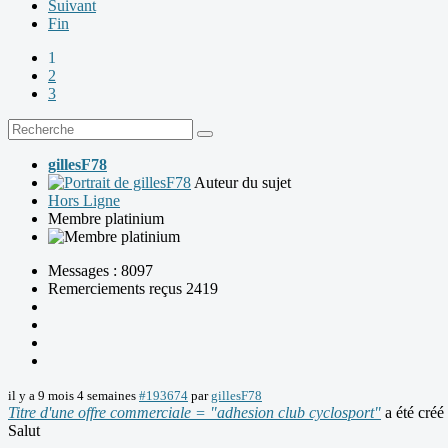
Suivant
Fin
1
2
3
gillesF78
Auteur du sujet
Hors Ligne
Membre platinium
Messages : 8097
Remerciements reçus 2419
il y a 9 mois 4 semaines
#193674
par
gillesF78
Titre d'une offre commerciale = "adhesion club cyclosport"
a été créé
Salut