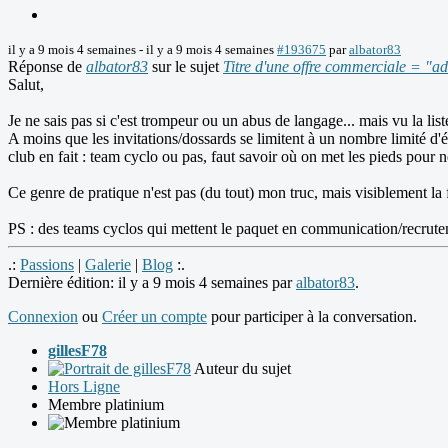
il y a 9 mois 4 semaines
-
il y a 9 mois 4 semaines
#193675
par
albator83
Réponse de
albator83
sur le sujet
Titre d'une offre commerciale = "a
Salut,
Je ne sais pas si c'est trompeur ou un abus de langage... mais vu la lis
A moins que les invitations/dossards se limitent à un nombre limité d'
club en fait : team cyclo ou pas, faut savoir où on met les pieds pour 
Ce genre de pratique n'est pas (du tout) mon truc, mais visiblement la f
PS : des teams cyclos qui mettent le paquet en communication/recrutemen
.:
Passions
|
Galerie
|
Blog
:.
Dernière édition: il y a 9 mois 4 semaines par
albator83
.
Connexion
ou
Créer un compte
pour participer à la conversation.
gillesF78
Auteur du sujet
Hors Ligne
Membre platinium