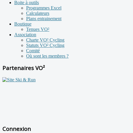
Boite à outils
Programmes Excel
Calculateurs
Plans entrainement
Boutique
Tenues VO²
Association
Charte VO² Cycling
Statuts VO² Cycling
Comité
Où sont les membres ?
Partenaires VO²
Connexion