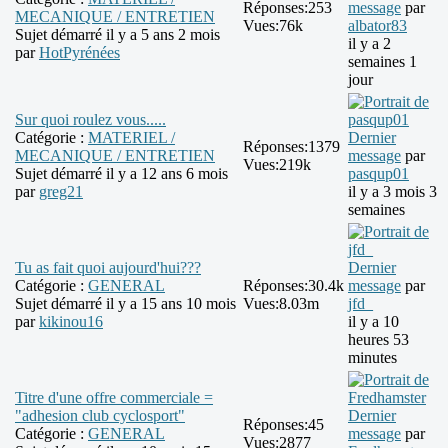
Réponses:
253
message
par
MECANIQUE / ENTRETIEN
Vues:
76k
albator83
Sujet démarré il y a 5 ans 2 mois
il y a 2
par
HotPyrénées
semaines 1
jour
Sur quoi roulez vous.....
Catégorie :
MATERIEL /
Dernier
Réponses:
1379
MECANIQUE / ENTRETIEN
message
par
Vues:
219k
Sujet démarré il y a 12 ans 6 mois
pasqup01
par
greg21
il y a 3 mois 3
semaines
Tu as fait quoi aujourd'hui???
Dernier
Catégorie :
GENERAL
Réponses:
30.4k
message
par
Sujet démarré il y a 15 ans 10 mois
Vues:
8.03m
jfd_
par
kikinou16
il y a 10
heures 53
minutes
Titre d'une offre commerciale =
"adhesion club cyclosport"
Dernier
Réponses:
45
Catégorie :
GENERAL
message
par
Vues:
2877