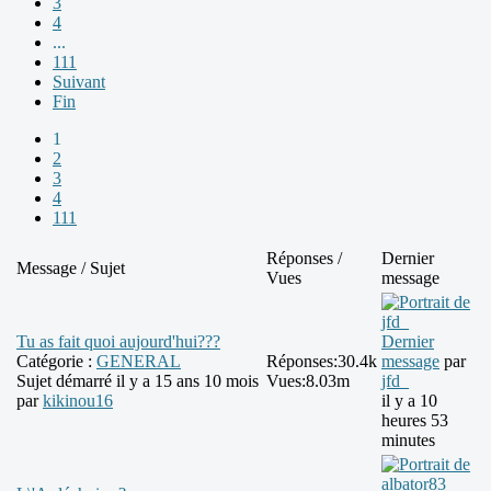
3
4
...
111
Suivant
Fin
1
2
3
4
111
Réponses /
Dernier
Message / Sujet
Vues
message
Tu as fait quoi aujourd'hui???
Dernier
Catégorie :
GENERAL
Réponses:
30.4k
message
par
Sujet démarré il y a 15 ans 10 mois
Vues:
8.03m
jfd_
par
kikinou16
il y a 10
heures 53
minutes