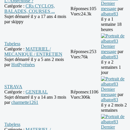
L\'Ardéchoise ?
Dernier
Catégorie :
CRs CYCLOS,
Réponses:
105
message
par
BALADES, COURSES ...
Vues:
24.3k
albator83
Sujet démarré il y a 17 ans 4 mois
il y a 1
par
skippy
semaine 18
heures
Tubeless
Dernier
Catégorie :
MATERIEL /
Réponses:
253
message
par
MECANIQUE / ENTRETIEN
Vues:
76k
albator83
Sujet démarré il y a 5 ans 2 mois
il y a 2
par
HotPyrénées
semaines 1
jour
STRAVA
Dernier
Catégorie :
GENERAL
Réponses:
1106
message
par
Sujet démarré il y a 14 ans 3 mois
Vues:
306k
albator83
par
charmette1261
il y a 2 mois 2
semaines
Tubeless
Dernier
Catégorie :
MATERIEL /