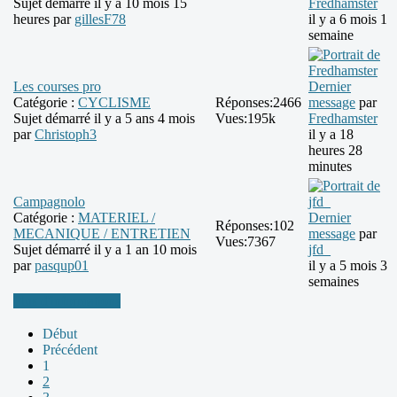
Sujet démarré il y a 10 mois 15
Fredhamster
heures par
gillesF78
il y a 6 mois 1
semaine
Les courses pro
Dernier
Catégorie :
CYCLISME
Réponses:
2466
message
par
Sujet démarré il y a 5 ans 4 mois
Vues:
195k
Fredhamster
par
Christoph3
il y a 18
heures 28
minutes
Campagnolo
Catégorie :
MATERIEL /
Dernier
Réponses:
102
MECANIQUE / ENTRETIEN
message
par
Vues:
7367
Sujet démarré il y a 1 an 10 mois
jfd_
par
pasqup01
il y a 5 mois 3
semaines
Plus d'informations
Début
Précédent
1
2