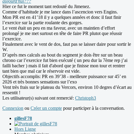
aujourd'hui???
Hier ce fut le moment tant redouté du Jimenez.
Comme d’habitude je me lance dans l’ascencion vers Engins.
Mon PR est en 41’18 il y a quelques années et donc il faut finir
l’exercice sur la partie roulante des gorges.
Le vent était un peu en ma faveur, avec un maintien d’effort
prolongé je me met surtout en tête de faire PR plutot que réussir
l’exercice.
Finalement avec le vent de dos, faut pas se laisser daire pour sortir le
W.
D’après mes calculs au bout du segment je dois être sur un beau
chrono car l’exercice fut bien exécuté ( un peu dur la 7ème rep j’ai
failli bacher ) mais il fait d'abord que je finisse mon tour et rentrer
tant bien que mal car le réservoir est vide.
Objectifs accomplis: PR en 39’38 - meilleure puissance sur 45’ en
2026 et très bonnes sensations sur l’exo
Vent très frais sur le plateau du Vercors, environ 10 degres d’écart au
ressentit !
Les utilisateur(s) suivant ont remercié:
Christoph3
Connexion
ou
Créer un compte
pour participer à la conversation.
gillesF78
Hors Ligne