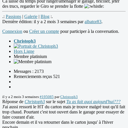
Ca laisse du temps pour ranger/aménager le garage, bricoler, jeter
des trucs, regarder le Giro se prendre la flotte
.:
Passions
|
Galerie
|
Blog
:.
Dernière édition: il y a 2 mois 3 semaines par
albator83
.
Connexion
ou
Créer un compte
pour participer à la conversation.
Christoph3
Hors Ligne
Membre platinium
Messages : 2173
Remerciements reçus 521
il y a 2 mois 3 semaines
#195085
par
Christoph3
Réponse de
Christoph3
sur le sujet
Tu as fait quoi aujourd'hui???
J'ai aussi ressorti le HT du carton mais je trouve malgré tout qu'il fait
trop chaud. Pourtant c'est tout ouvert dans le garage pour essayer de
faire courant d'air.
Encore demain et il va retourner dans le carton jusqu' à l'hiver
prochain.