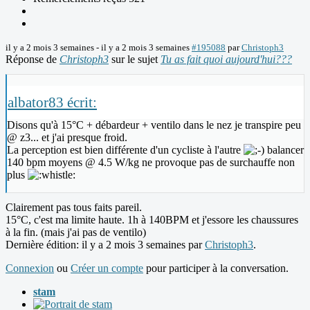
il y a 2 mois 3 semaines
-
il y a 2 mois 3 semaines
#195088
par
Christoph3
Réponse de
Christoph3
sur le sujet
Tu as fait quoi aujourd'hui???
albator83 écrit:
Disons qu'à 15°C + débardeur + ventilo dans le nez je transpire peu
@ z3... et j'ai presque froid.
La perception est bien différente d'un cycliste à l'autre
balancer
140 bpm moyens @ 4.5 W/kg ne provoque pas de surchauffe non
plus
Clairement pas tous faits pareil.
15°C, c'est ma limite haute. 1h à 140BPM et j'essore les chaussures
à la fin. (mais j'ai pas de ventilo)
Dernière édition: il y a 2 mois 3 semaines par
Christoph3
.
Connexion
ou
Créer un compte
pour participer à la conversation.
stam