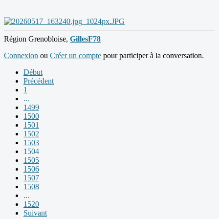
Région Grenobloise,
GillesF78
Connexion
ou
Créer un compte
pour participer à la conversation.
Début
Précédent
1
...
1499
1500
1501
1502
1503
1504
1505
1506
1507
1508
...
1520
Suivant