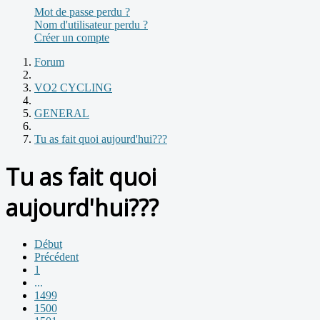
Mot de passe perdu ?
Nom d'utilisateur perdu ?
Créer un compte
Forum
VO2 CYCLING
GENERAL
Tu as fait quoi aujourd'hui???
Tu as fait quoi
aujourd'hui???
Début
Précédent
1
...
1499
1500