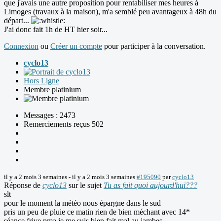
que j'avais une autre proposition pour rentabiliser mes heures à
Limoges (travaux à la maison), m'a semblé peu avantageux à 48h du
départ...
J'ai donc fait 1h de HT hier soir...
Connexion
ou
Créer un compte
pour participer à la conversation.
cyclo13
Hors Ligne
Membre platinium
Messages : 2473
Remerciements reçus 502
il y a 2 mois 3 semaines
-
il y a 2 mois 3 semaines
#195090
par
cyclo13
Réponse de
cyclo13
sur le sujet
Tu as fait quoi aujourd'hui???
slt
pour le moment la météo nous épargne dans le sud
pris un peu de pluie ce matin rien de bien méchant avec 14*
séance frive pma je me suis bien fait mal au jambes