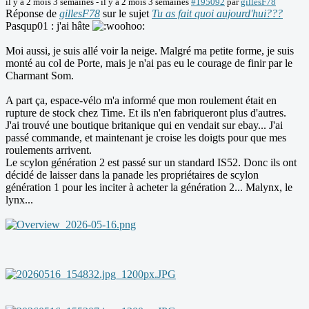
il y a 2 mois 3 semaines
-
il y a 2 mois 3 semaines
#195092
par
gillesF78
Réponse de
gillesF78
sur le sujet
Tu as fait quoi aujourd'hui???
Pasqup01 : j'ai hâte
Moi aussi, je suis allé voir la neige. Malgré ma petite forme, je suis
monté au col de Porte, mais je n'ai pas eu le courage de finir par le
Charmant Som.
A part ça, espace-vélo m'a informé que mon roulement était en
rupture de stock chez Time. Et ils n'en fabriqueront plus d'autres.
J'ai trouvé une boutique britanique qui en vendait sur ebay... J'ai
passé commande, et maintenant je croise les doigts pour que mes
roulements arrivent.
Le scylon génération 2 est passé sur un standard IS52. Donc ils ont
décidé de laisser dans la panade les propriétaires de scylon
génération 1 pour les inciter à acheter la génération 2... Malynx, le
lynx...