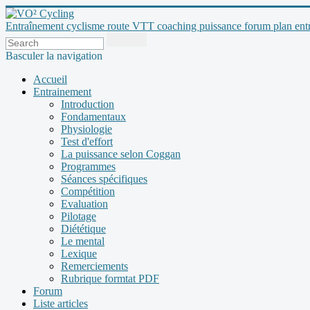
Entraînement cyclisme route VTT coaching puissance forum plan entraî
Basculer la navigation
Accueil
Entrainement
Introduction
Fondamentaux
Physiologie
Test d'effort
La puissance selon Coggan
Programmes
Séances spécifiques
Compétition
Evaluation
Pilotage
Diététique
Le mental
Lexique
Remerciements
Rubrique formtat PDF
Forum
Liste articles