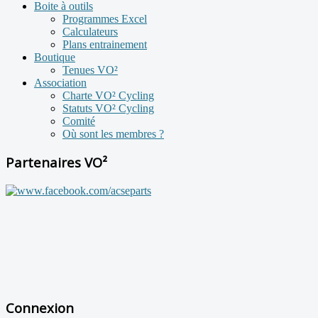
Boite à outils
Programmes Excel
Calculateurs
Plans entrainement
Boutique
Tenues VO²
Association
Charte VO² Cycling
Statuts VO² Cycling
Comité
Où sont les membres ?
Partenaires VO²
Connexion