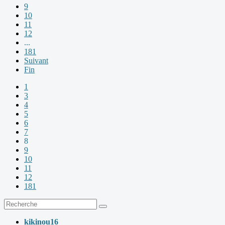
9
10
11
12
...
181
Suivant
Fin
1
3
4
5
6
7
8
9
10
11
12
181
kikinou16