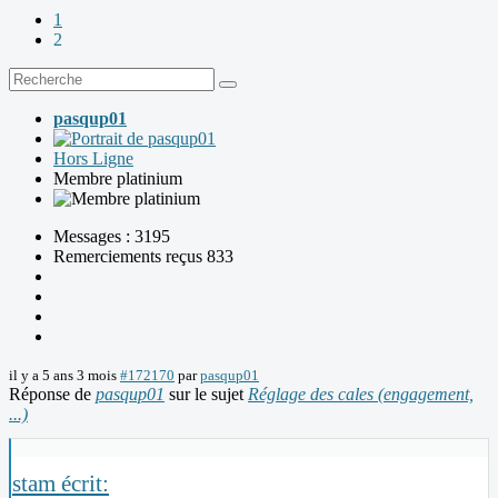
1
2
pasqup01
Hors Ligne
Membre platinium
Messages : 3195
Remerciements reçus 833
il y a 5 ans 3 mois
#172170
par
pasqup01
Réponse de
pasqup01
sur le sujet
Réglage des cales (engagement,
...)
stam écrit: