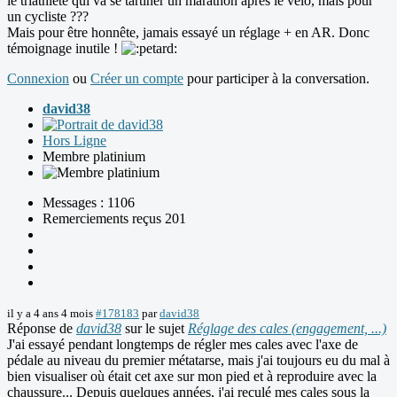
le triathlète qui va se tartiner un marathon après le vélo, mais pour
un cycliste ???
Mais pour être honnête, jamais essayé un réglage + en AR. Donc
témoignage inutile !
Connexion
ou
Créer un compte
pour participer à la conversation.
david38
Hors Ligne
Membre platinium
Messages : 1106
Remerciements reçus 201
il y a 4 ans 4 mois
#178183
par
david38
Réponse de
david38
sur le sujet
Réglage des cales (engagement, ...)
J'ai essayé pendant longtemps de régler mes cales avec l'axe de
pédale au niveau du premier métatarse, mais j'ai toujours eu du mal à
bien visualiser où était cet axe sur mon pied et à reproduire avec la
chaussure... Depuis quelques années, j'ai reculé mes cales sous la