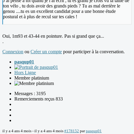
J ai pensé à toi quand je l ai écrit , tu es grand je crois vu la taille de
ton vélo , tu dois avoir des grands pieds ? Tu as mal derrière le
genou ....tu es un excellent candidat pour a une bonne étude
postural et à plus de recul sur tes cales !
Oui, 1m93 et 43-44 en pointure. Pas si grand que ça...
.
Connexion
ou
Créer un compte
pour participer à la conversation.
pasqup01
Hors Ligne
Membre platinium
Messages : 3195
Remerciements reçus 833
il y a 4 ans 4 mois
-
il y a 4 ans 4 mois
#178152
par
pasqup01