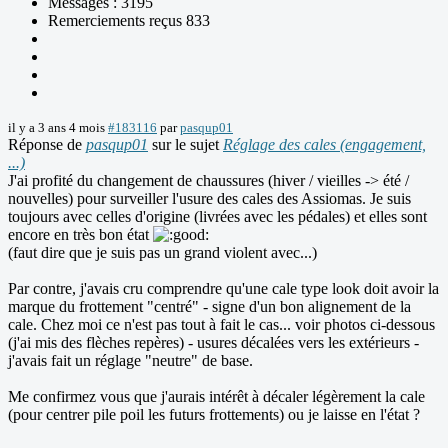
Messages : 3195
Remerciements reçus 833
il y a 3 ans 4 mois
#183116
par
pasqup01
Réponse de
pasqup01
sur le sujet
Réglage des cales (engagement,
...)
J'ai profité du changement de chaussures (hiver / vieilles -> été /
nouvelles) pour surveiller l'usure des cales des Assiomas. Je suis
toujours avec celles d'origine (livrées avec les pédales) et elles sont
encore en très bon état
(faut dire que je suis pas un grand violent avec...)
Par contre, j'avais cru comprendre qu'une cale type look doit avoir la
marque du frottement "centré" - signe d'un bon alignement de la
cale. Chez moi ce n'est pas tout à fait le cas... voir photos ci-dessous
(j'ai mis des flèches repères) - usures décalées vers les extérieurs -
j'avais fait un réglage "neutre" de base.
Me confirmez vous que j'aurais intérêt à décaler légèrement la cale
(pour centrer pile poil les futurs frottements) ou je laisse en l'état ?