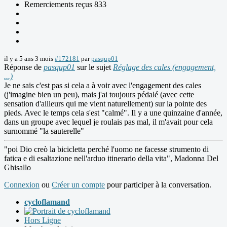
Remerciements reçus 833
il y a 5 ans 3 mois
#172181
par
pasqup01
Réponse de
pasqup01
sur le sujet
Réglage des cales (engagement,
...)
Je ne sais c'est pas si cela a à voir avec l'engagement des cales
(j'imagine bien un peu), mais j'ai toujours pédalé (avec cette
sensation d'ailleurs qui me vient naturellement) sur la pointe des
pieds. Avec le temps cela s'est "calmé". Il y a une quinzaine d'année,
dans un groupe avec lequel je roulais pas mal, il m'avait pour cela
surnommé "la sauterelle"
"poi Dio creò la bicicletta perché l'uomo ne facesse strumento di
fatica e di esaltazione nell'arduo itinerario della vita", Madonna Del
Ghisallo
Connexion
ou
Créer un compte
pour participer à la conversation.
cycloflamand
Hors Ligne