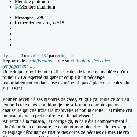
Membre platinium
Messages : 2964
Remerciements reçus 518
il y a 5 ans 3 mois
#172182
par
cycloflamand
Réponse de
cycloflamand
sur le sujet
Réglage des cales
(engagement, ...)
Un grimpeur positionnera t-il ses cales de la même manière qu'un
rouleur ? La légèreté du gabarit couplé à un pédalage
majoritairement en danseuse n'amène t-il pas à placer ses cales plus
sur l'avant ?
Pour en revenir à ses histoires de cales, vu que j'ai roulé ce soir au
tempo la tête dans le guidon, je me suis rendu compte que ma
chaussure gauche frôlait la manivelle et non la droite. J'ai même cru
un instant que la pédale droite était mal vissée !
Au retour à la maison, j'ai corrigé çà, la cale était complètement à
l'intérieur de la chaussure, excentrant mon pied droit. Je pense que
ce réglage découlait de l'usure des corps de pédales de mes BePro