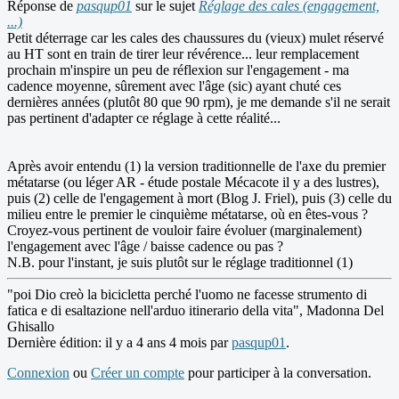
Réponse de
pasqup01
sur le sujet
Réglage des cales (engagement,
...)
Petit déterrage car les cales des chaussures du (vieux) mulet réservé
au HT sont en train de tirer leur révérence... leur remplacement
prochain m'inspire un peu de réflexion sur l'engagement - ma
cadence moyenne, sûrement avec l'âge (sic) ayant chuté ces
dernières années (plutôt 80 que 90 rpm), je me demande s'il ne serait
pas pertinent d'adapter ce réglage à cette réalité...
Après avoir entendu (1) la version traditionnelle de l'axe du premier
métatarse (ou léger AR - étude postale Mécacote il y a des lustres),
puis (2) celle de l'engagement à mort (Blog J. Friel), puis (3) celle du
milieu entre le premier le cinquième métatarse, où en êtes-vous ?
Croyez-vous pertinent de vouloir faire évoluer (marginalement)
l'engagement avec l'âge / baisse cadence ou pas ?
N.B. pour l'instant, je suis plutôt sur le réglage traditionnel (1)
"poi Dio creò la bicicletta perché l'uomo ne facesse strumento di
fatica e di esaltazione nell'arduo itinerario della vita", Madonna Del
Ghisallo
Dernière édition: il y a 4 ans 4 mois par
pasqup01
.
Connexion
ou
Créer un compte
pour participer à la conversation.