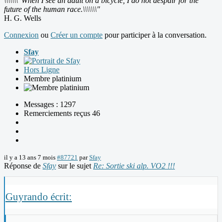
\\\\\\\"When I see an adult on a bicycle, I do not despair for the
future of the human race.\\\\\\\"
H. G. Wells
Connexion
ou
Créer un compte
pour participer à la conversation.
Sfay
Hors Ligne
Membre platinium
Messages : 1297
Remerciements reçus 46
il y a 13 ans 7 mois
#87721
par
Sfay
Réponse de
Sfay
sur le sujet
Re: Sortie ski alp. VO2 !!!
Guyrando écrit: