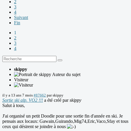
2
3
4
Suivant
Fin
1
2
3
4
skippy
Auteur du sujet
Visiteur
il y a 13 ans 7 mois
#87662
par
skippy
Sortie ski alp. VO2 !!!
a été créé par
skippy
Salut à tous,
J'ai organisé un petit Doodle pour une sortie fin d'année en ski. Je
pensais aux locaux: Gawain,Guirando,Mig74,Eric,Vaco,Sfay et tous
ceux qui désirent se joindre à nous