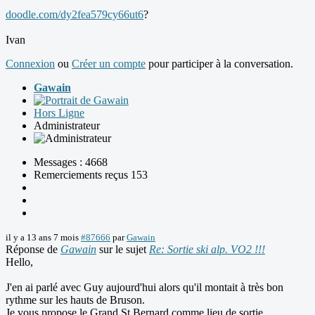
doodle.com/dy2fea579cy66ut6
?
Ivan
Connexion
ou
Créer un compte
pour participer à la conversation.
Gawain
Hors Ligne
Administrateur
Messages : 4668
Remerciements reçus 153
il y a 13 ans 7 mois
#87666
par
Gawain
Réponse de
Gawain
sur le sujet
Re: Sortie ski alp. VO2 !!!
Hello,
J'en ai parlé avec Guy aujourd'hui alors qu'il montait à très bon
rythme sur les hauts de Bruson.
Je vous propose le Grand St Bernard comme lieu de sortie.