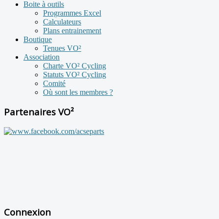
Boite à outils
Programmes Excel
Calculateurs
Plans entrainement
Boutique
Tenues VO²
Association
Charte VO² Cycling
Statuts VO² Cycling
Comité
Où sont les membres ?
Partenaires VO²
Connexion