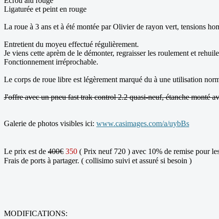
Ecrou alu rouge
Ligaturée et peint en rouge
La roue à 3 ans et à été montée par Olivier de rayon vert, tensions h
Entretient du moyeu effectué régulièrement.
Je viens cette aprèm de le démonter, regraisser les roulement et rehui
Fonctionnement irréprochable.
Le corps de roue libre est légèrement marqué du à une utilisation norma
J'offre avec un pneu fast trak control 2.2 quasi-neuf, étanche monté a
Galerie de photos visibles ici:
www.casimages.com/a/uybBs
Le prix est de
400€
350
( Prix neuf 720 ) avec 10% de remise pour 
Frais de ports à partager. ( collisimo suivi et assuré si besoin )
MODIFICATIONS: