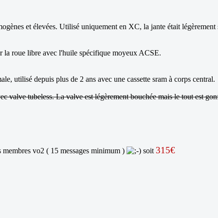
omogènes et élevées. Utilisé uniquement en XC, la jante était légèrement
ler la roue libre avec l'huile spécifique moyeux ACSE.
le, utilisé depuis plus de 2 ans avec une cassette sram à corps central.
vec valve tubeless. La valve est légèrement bouchée mais le tout est gon
315€
les membres vo2 ( 15 messages minimum )
soit