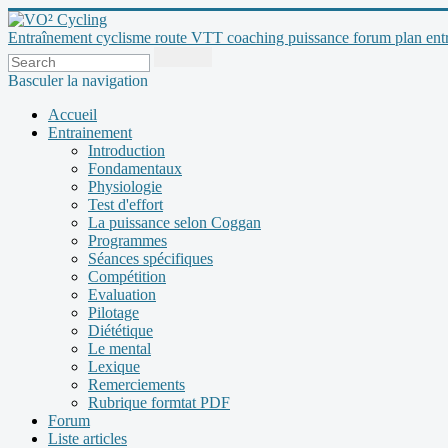
Entraînement cyclisme route VTT coaching puissance forum plan entraî
Basculer la navigation
Accueil
Entrainement
Introduction
Fondamentaux
Physiologie
Test d'effort
La puissance selon Coggan
Programmes
Séances spécifiques
Compétition
Evaluation
Pilotage
Diététique
Le mental
Lexique
Remerciements
Rubrique formtat PDF
Forum
Liste articles