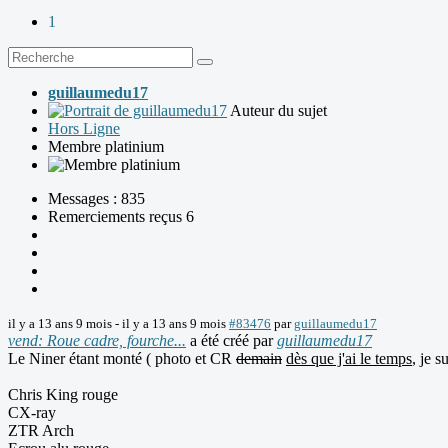
1
guillaumedu17
Auteur du sujet
Hors Ligne
Membre platinium
Messages : 835
Remerciements reçus 6
il y a 13 ans 9 mois
-
il y a 13 ans 9 mois
#83476
par
guillaumedu17
vend: Roue cadre, fourche...
a été créé par
guillaumedu17
Le Niner étant monté ( photo et CR
demain
dès que j'ai le temps
, je 
Chris King rouge
CX-ray
ZTR Arch