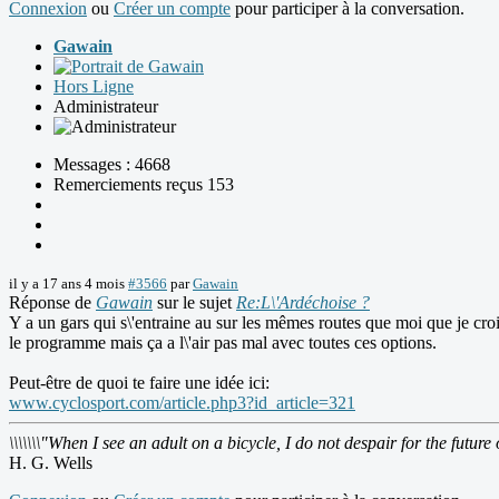
Connexion
ou
Créer un compte
pour participer à la conversation.
Gawain
Hors Ligne
Administrateur
Messages : 4668
Remerciements reçus 153
il y a 17 ans 4 mois
#3566
par
Gawain
Réponse de
Gawain
sur le sujet
Re:L\'Ardéchoise ?
Y a un gars qui s\'entraine au sur les mêmes routes que moi que je cro
le programme mais ça a l\'air pas mal avec toutes ces options.
Peut-être de quoi te faire une idée ici:
www.cyclosport.com/article.php3?id_article=321
\\\\\\\"When I see an adult on a bicycle, I do not despair for the future 
H. G. Wells