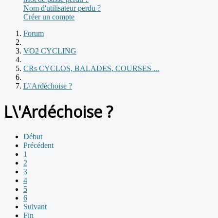
Nom d'utilisateur perdu ?
Créer un compte
Forum
VO2 CYCLING
CRs CYCLOS, BALADES, COURSES ...
L\'Ardéchoise ?
L\'Ardéchoise ?
Début
Précédent
1
2
3
4
5
6
Suivant
Fin