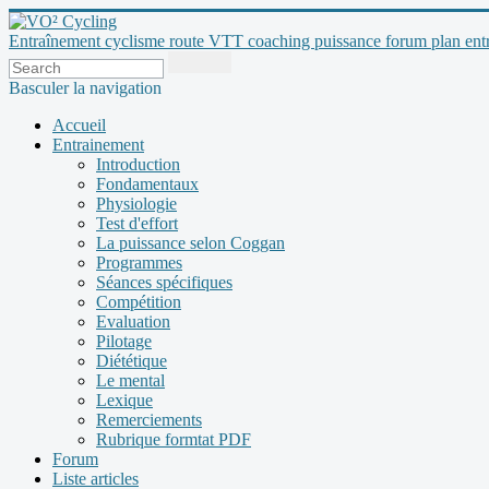
Entraînement cyclisme route VTT coaching puissance forum plan entraî
Basculer la navigation
Accueil
Entrainement
Introduction
Fondamentaux
Physiologie
Test d'effort
La puissance selon Coggan
Programmes
Séances spécifiques
Compétition
Evaluation
Pilotage
Diététique
Le mental
Lexique
Remerciements
Rubrique formtat PDF
Forum
Liste articles