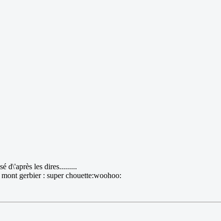
é d\'après les dires.........
t le mont gerbier : super chouette:woohoo: