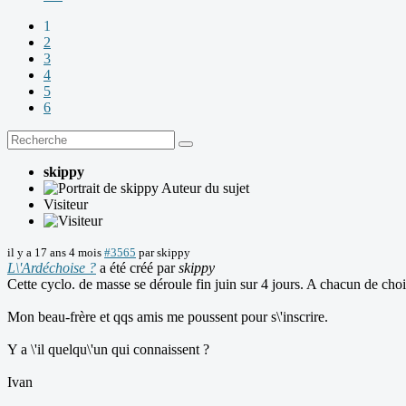
1
2
3
4
5
6
skippy
Auteur du sujet
Visiteur
il y a 17 ans 4 mois
#3565
par
skippy
L\'Ardéchoise ?
a été créé par
skippy
Cette cyclo. de masse se déroule fin juin sur 4 jours. A chacun de ch
Mon beau-frère et qqs amis me poussent pour s\'inscrire.
Y a \'il quelqu\'un qui connaissent ?
Ivan