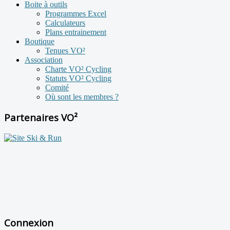
Boite à outils
Programmes Excel
Calculateurs
Plans entrainement
Boutique
Tenues VO²
Association
Charte VO² Cycling
Statuts VO² Cycling
Comité
Où sont les membres ?
Partenaires VO²
Connexion