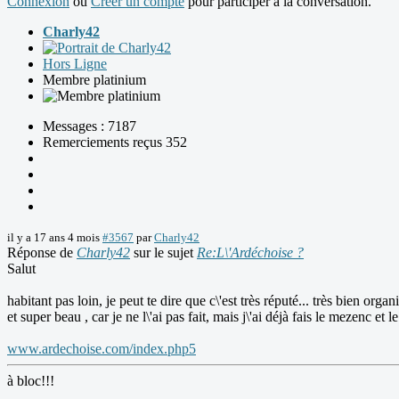
Connexion
ou
Créer un compte
pour participer à la conversation.
Charly42
Hors Ligne
Membre platinium
Messages : 7187
Remerciements reçus 352
il y a 17 ans 4 mois
#3567
par
Charly42
Réponse de
Charly42
sur le sujet
Re:L\'Ardéchoise ?
Salut
habitant pas loin, je peut te dire que c\'est très réputé... très bien organis
et super beau , car je ne l\'ai pas fait, mais j\'ai déjà fais le mezenc e
www.ardechoise.com/index.php5
à bloc!!!