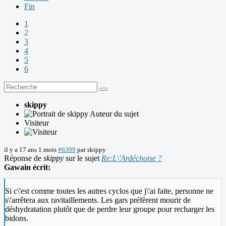
Fin
1
2
3
4
5
6
skippy
Auteur du sujet
Visiteur
il y a 17 ans 1 mois
#6399
par
skippy
Réponse de
skippy
sur le sujet
Re:L\'Ardéchoise ?
Gawain écrit:
Si c\'est comme toutes les autres cyclos que j\'ai faite, personne ne
s\'arrêtera aux ravitaillements. Les gars préfèrent mourir de
déshydratation plutôt que de perdre leur groupe pour recharger les
bidons.