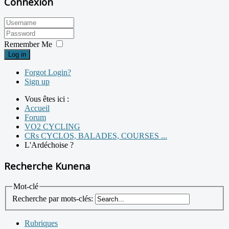
Connexion
Remember Me
Log in
Forgot Login?
Sign up
Vous êtes ici :
Accueil
Forum
VO2 CYCLING
CRs CYCLOS, BALADES, COURSES ...
L'Ardéchoise ?
Recherche Kunena
Mot-clé
Recherche par mots-clés:
Rubriques