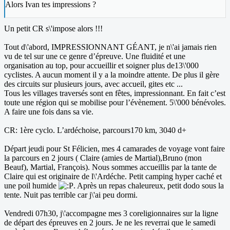
Alors Ivan tes impressions ?
Un petit CR s\'impose alors !!!
Tout d\'abord, IMPRESSIONNANT GÉANT, je n\'ai jamais rien
vu de tel sur une ce genre d’épreuve. Une fluidité et une
organisation au top, pour accueillir et soigner plus de13\'000
cyclistes. A aucun moment il y a la moindre attente. De plus il gère
des circuits sur plusieurs jours, avec accueil, gites etc ...
Tous les villages traversés sont en fêtes, impressionnant. En fait c’est
toute une région qui se mobilise pour l’évènement. 5\'000 bénévoles.
A faire une fois dans sa vie.
CR: 1ère cyclo. L’ardéchoise, parcours170 km, 3040 d+
Départ jeudi pour St Félicien, mes 4 camarades de voyage vont faire
la parcours en 2 jours ( Claire (amies de Martial),Bruno (mon
Beauf), Martial, François). Nous sommes accueillis par la tante de
Claire qui est originaire de l\'Ardéche. Petit camping hyper caché et
une poil humide
. Après un repas chaleureux, petit dodo sous la
tente. Nuit pas terrible car j\'ai peu dormi.
Vendredi 07h30, j\'accompagne mes 3 coreligionnaires sur la ligne
de départ des épreuves en 2 jours. Je ne les reverrai que le samedi