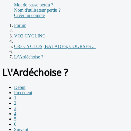
Mot de passe perdu ?
Nom d'utilisateur perdu ?
Créer un compte
Forum
VO2 CYCLING
CRs CYCLOS, BALADES, COURSES ...
L\'Ardéchoise ?
L\'Ardéchoise ?
Début
Précédent
1
2
3
4
5
6
Suivant