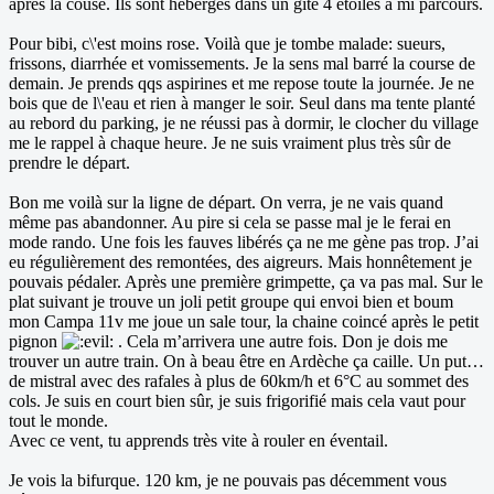
après la couse. Ils sont hébergés dans un gite 4 étoiles a mi parcours.
Pour bibi, c\'est moins rose. Voilà que je tombe malade: sueurs,
frissons, diarrhée et vomissements. Je la sens mal barré la course de
demain. Je prends qqs aspirines et me repose toute la journée. Je ne
bois que de l\'eau et rien à manger le soir. Seul dans ma tente planté
au rebord du parking, je ne réussi pas à dormir, le clocher du village
me le rappel à chaque heure. Je ne suis vraiment plus très sûr de
prendre le départ.
Bon me voilà sur la ligne de départ. On verra, je ne vais quand
même pas abandonner. Au pire si cela se passe mal je le ferai en
mode rando. Une fois les fauves libérés ça ne me gène pas trop. J’ai
eu régulièrement des remontées, des aigreurs. Mais honnêtement je
pouvais pédaler. Après une première grimpette, ça va pas mal. Sur le
plat suivant je trouve un joli petit groupe qui envoi bien et boum
mon Campa 11v me joue un sale tour, la chaine coincé après le petit
pignon
. Cela m’arrivera une autre fois. Don je dois me
trouver un autre train. On à beau être en Ardèche ça caille. Un put…
de mistral avec des rafales à plus de 60km/h et 6°C au sommet des
cols. Je suis en court bien sûr, je suis frigorifié mais cela vaut pour
tout le monde.
Avec ce vent, tu apprends très vite à rouler en éventail.
Je vois la bifurque. 120 km, je ne pouvais pas décemment vous