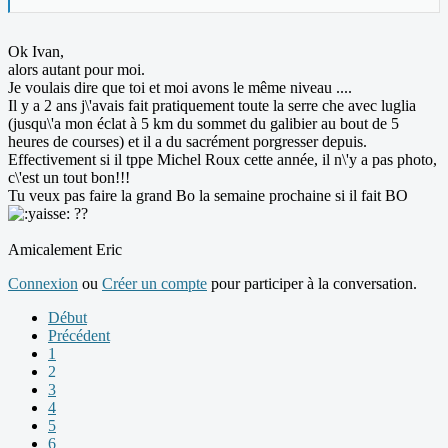
Ok Ivan,
alors autant pour moi.
Je voulais dire que toi et moi avons le même niveau ....
Il y a 2 ans j\'avais fait pratiquement toute la serre che avec luglia
(jusqu\'a mon éclat à 5 km du sommet du galibier au bout de 5
heures de courses) et il a du sacrément porgresser depuis.
Effectivement si il tppe Michel Roux cette année, il n\'y a pas photo,
c\'est un tout bon!!!
Tu veux pas faire la grand Bo la semaine prochaine si il fait BO
??
Amicalement Eric
Connexion
ou
Créer un compte
pour participer à la conversation.
Début
Précédent
1
2
3
4
5
6