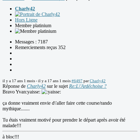
Charly42
Hors Ligne
Membre platinium
Messages : 7187
Remerciements reçus 352
il y a 17 ans 1 mois
-
il y a 17 ans 1 mois
#6497
par
Charly42
Réponse de
Charly42
sur le sujet
Re:L\'Ardéchoise ?
Bravo Yvan:yaisse:
ça donne vraiment envie d\'aller faire cette course/rando
mythique.......
Tu étais vraiment motivé pour prendre le départ après avoir été
malade!!!
à bloc!!!