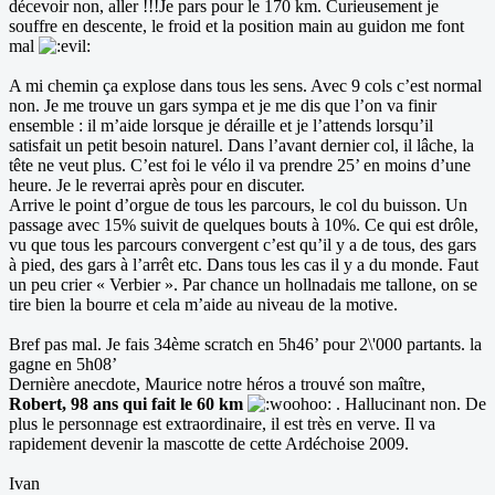
décevoir non, aller !!!Je pars pour le 170 km. Curieusement je
souffre en descente, le froid et la position main au guidon me font
mal
A mi chemin ça explose dans tous les sens. Avec 9 cols c’est normal
non. Je me trouve un gars sympa et je me dis que l’on va finir
ensemble : il m’aide lorsque je déraille et je l’attends lorsqu’il
satisfait un petit besoin naturel. Dans l’avant dernier col, il lâche, la
tête ne veut plus. C’est foi le vélo il va prendre 25’ en moins d’une
heure. Je le reverrai après pour en discuter.
Arrive le point d’orgue de tous les parcours, le col du buisson. Un
passage avec 15% suivit de quelques bouts à 10%. Ce qui est drôle,
vu que tous les parcours convergent c’est qu’il y a de tous, des gars
à pied, des gars à l’arrêt etc. Dans tous les cas il y a du monde. Faut
un peu crier « Verbier ». Par chance un hollnadais me tallone, on se
tire bien la bourre et cela m’aide au niveau de la motive.
Bref pas mal. Je fais 34ème scratch en 5h46’ pour 2\'000 partants. la
gagne en 5h08’
Dernière anecdote, Maurice notre héros a trouvé son maître,
Robert, 98 ans qui fait le 60 km
. Hallucinant non. De
plus le personnage est extraordinaire, il est très en verve. Il va
rapidement devenir la mascotte de cette Ardéchoise 2009.
Ivan