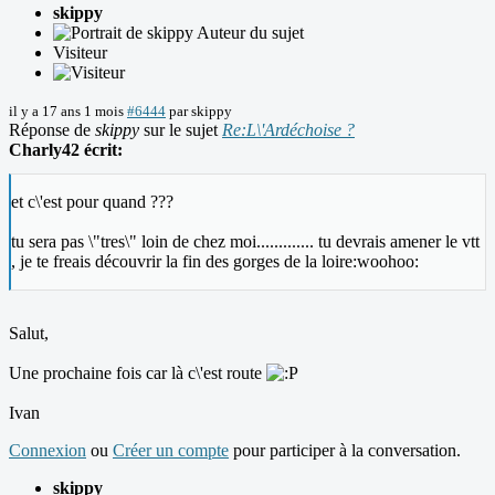
skippy
Auteur du sujet
Visiteur
il y a 17 ans 1 mois
#6444
par
skippy
Réponse de
skippy
sur le sujet
Re:L\'Ardéchoise ?
Charly42 écrit:
et c\'est pour quand ???
tu sera pas \"tres\" loin de chez moi............. tu devrais amener le vtt
, je te freais découvrir la fin des gorges de la loire:woohoo:
Salut,
Une prochaine fois car là c\'est route
Ivan
Connexion
ou
Créer un compte
pour participer à la conversation.
skippy