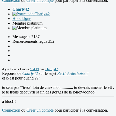
Connexion
ou
Créer un compte
pour participer à la conversation.
Charly42
Hors Ligne
Membre platinium
Messages : 7187
Remerciements reçus 352
il y a 17 ans 1 mois
#6439
par
Charly42
Réponse de
Charly42
sur le sujet
Re:L\'Ardéchoise ?
et c\'est pour quand ???
tu sera pas \"tres\" loin de chez moi............. tu devrais amener le vtt ,
je te freais découvrir la fin des gorges de la loire:woohoo:
à bloc!!!
Connexion
ou
Créer un compte
pour participer à la conversation.