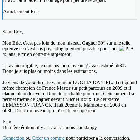
Bravo car tu as eu du courage pour pendre le départ.
Amiclaement Eric
Salut Eric,
Non Eric, c\'est pas loin de mon niveau. Gagner 30\' sur une telle
épreuve ce n\'est pas physiologiquement possible pour moi
. A
45 ans je m\'en contente largement.
Tu as incorrigible, je connais mon niveau, j\'avais estimé 5h30\'.
Donc je suis plus ou moins dans les estimations.
Je viens de googoliser le vainqueur LUGLIA DANIEL, il est quand
même champion de France Master sur petit parcours en 2009 et il
claque plein de cyclo. Donc intouchable pour moi. Cette année il se
permet même de gagner devant Michel Roux. Le deuxième
LEMASSON FRANCK il fait 20éme la Marmotte en 2008 en
6h30. Donc un niveau qui m\'est bien supérieur.
Ivan
Dernière édition: il y a 17 ans 1 mois par
skippy
.
Connexion
ou
Créer un compte
pour participer à la conversation.