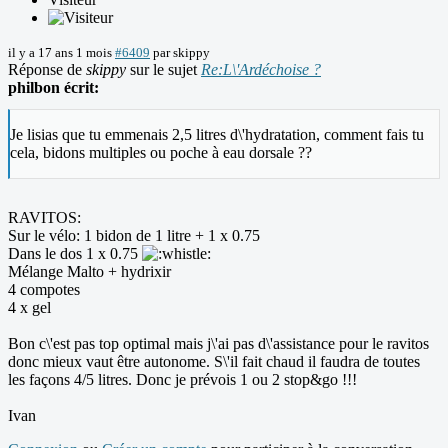
il y a 17 ans 1 mois
#6409
par
skippy
Réponse de
skippy
sur le sujet
Re:L\'Ardéchoise ?
philbon écrit:
Je lisias que tu emmenais 2,5 litres d\'hydratation, comment fais tu
cela, bidons multiples ou poche à eau dorsale ??
RAVITOS:
Sur le vélo: 1 bidon de 1 litre + 1 x 0.75
Dans le dos 1 x 0.75
Mélange Malto + hydrixir
4 compotes
4 x gel
Bon c\'est pas top optimal mais j\'ai pas d\'assistance pour le ravitos
donc mieux vaut être autonome. S\'il fait chaud il faudra de toutes
les façons 4/5 litres. Donc je prévois 1 ou 2 stop&go !!!
Ivan