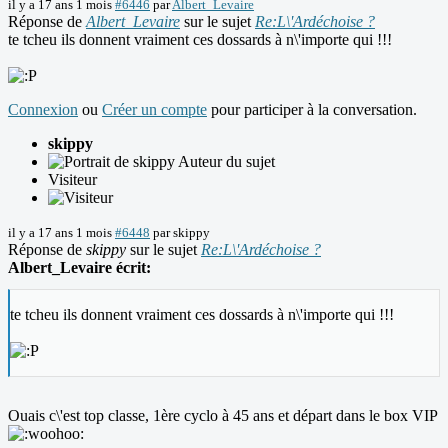
il y a 17 ans 1 mois
#6446
par
Albert_Levaire
Réponse de
Albert_Levaire
sur le sujet
Re:L\'Ardéchoise ?
te tcheu ils donnent vraiment ces dossards à n\'importe qui !!!
Connexion
ou
Créer un compte
pour participer à la conversation.
skippy
Auteur du sujet
Visiteur
il y a 17 ans 1 mois
#6448
par
skippy
Réponse de
skippy
sur le sujet
Re:L\'Ardéchoise ?
Albert_Levaire écrit:
te tcheu ils donnent vraiment ces dossards à n\'importe qui !!!
Ouais c\'est top classe, 1ère cyclo à 45 ans et départ dans le box VIP