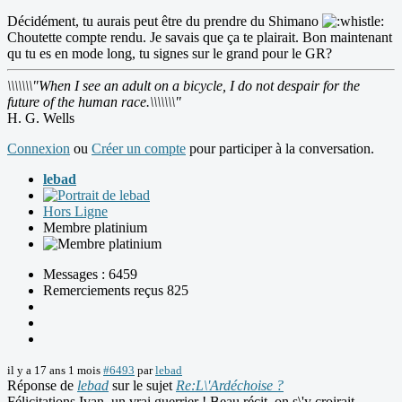
Décidément, tu aurais peut être du prendre du Shimano
Choutette compte rendu. Je savais que ça te plairait. Bon maintenant
qu tu es en mode long, tu signes sur le grand pour le GR?
\\\\\\\"When I see an adult on a bicycle, I do not despair for the
future of the human race.\\\\\\\"
H. G. Wells
Connexion
ou
Créer un compte
pour participer à la conversation.
lebad
Hors Ligne
Membre platinium
Messages : 6459
Remerciements reçus 825
il y a 17 ans 1 mois
#6493
par
lebad
Réponse de
lebad
sur le sujet
Re:L\'Ardéchoise ?
Félicitations Ivan, un vrai guerrier ! Beau récit, on s\'y croirait.