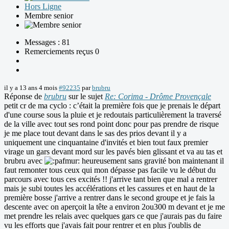
Hors Ligne
Membre senior
Messages : 81
Remerciements reçus 0
il y a 13 ans 4 mois
#92235
par
brubru
Réponse de
brubru
sur le sujet
Re: Corima - Drôme Provençale
petit cr de ma cyclo : c’était la première fois que je prenais le départ
d'une course sous la pluie et je redoutais particulièrement la traversé
de la ville avec tout ses rond point donc pour pas prendre de risque
je me place tout devant dans le sas des prios devant il y a
uniquement une cinquantaine d'invités et bien tout faux premier
virage un gars devant mord sur les pavés bien glissant et va au tas et
brubru avec
heureusement sans gravité bon maintenant il
faut remonter tous ceux qui mon dépasse pas facile vu le début du
parcours avec tous ces excités !! j'arrive tant bien que mal a rentrer
mais je subi toutes les accélérations et les cassures et en haut de la
première bosse j'arrive a rentrer dans le second groupe et je fais la
descente avec on aperçoit la tête a environ 2ou300 m devant et je me
met prendre les relais avec quelques gars ce que j'aurais pas du faire
vu les efforts que j'avais fait pour rentrer et en plus j'oublis de