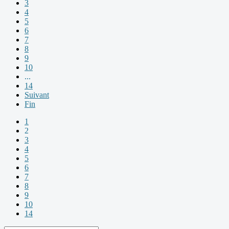
3
4
5
6
7
8
9
10
...
14
Suivant
Fin
1
2
3
4
5
6
7
8
9
10
14