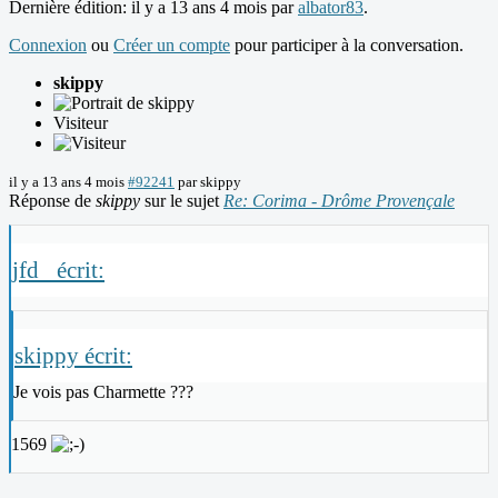
Dernière édition: il y a 13 ans 4 mois par
albator83
.
Connexion
ou
Créer un compte
pour participer à la conversation.
skippy
Visiteur
il y a 13 ans 4 mois
#92241
par
skippy
Réponse de
skippy
sur le sujet
Re: Corima - Drôme Provençale
jfd_ écrit:
skippy écrit:
Je vois pas Charmette ???
1569