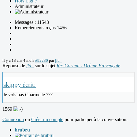
Hors Ligne
Administrateur
Messages : 11543
Remerciements reçus 1456
il y a 13 ans 4 mois
#92230
par
jfd_
Réponse de
jfd_
sur le sujet
Re: Corima - Drôme Provençale
skippy écrit:
Je vois pas Charmette ???
1569
Connexion
ou
Créer un compte
pour participer à la conversation.
brubru