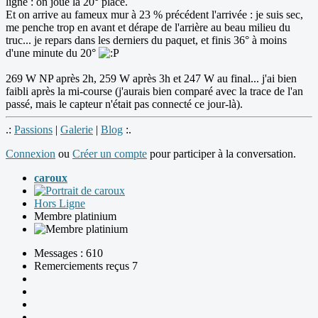
ligne : on joue la 20° place.
Et on arrive au fameux mur à 23 % précédent l'arrivée : je suis sec,
me penche trop en avant et dérape de l'arrière au beau milieu du
truc... je repars dans les derniers du paquet, et finis 36° à moins
d'une minute du 20°
269 W NP après 2h, 259 W après 3h et 247 W au final... j'ai bien
faibli après la mi-course (j'aurais bien comparé avec la trace de l'an
passé, mais le capteur n'était pas connecté ce jour-là).
.:
Passions
|
Galerie
|
Blog
:.
Connexion
ou
Créer un compte
pour participer à la conversation.
caroux
Hors Ligne
Membre platinium
Messages : 610
Remerciements reçus 7