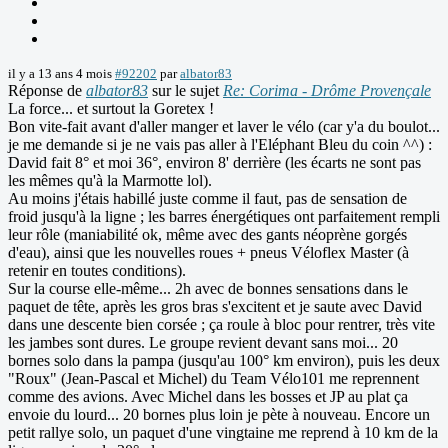
il y a 13 ans 4 mois
#92202
par
albator83
Réponse de
albator83
sur le sujet
Re: Corima - Drôme Provençale
La force... et surtout la Goretex !
Bon vite-fait avant d'aller manger et laver le vélo (car y'a du boulot...
je me demande si je ne vais pas aller à l'Eléphant Bleu du coin ^^) :
David fait 8° et moi 36°, environ 8' derrière (les écarts ne sont pas
les mêmes qu'à la Marmotte lol).
Au moins j'étais habillé juste comme il faut, pas de sensation de
froid jusqu'à la ligne ; les barres énergétiques ont parfaitement rempli
leur rôle (maniabilité ok, même avec des gants néoprène gorgés
d'eau), ainsi que les nouvelles roues + pneus Véloflex Master (à
retenir en toutes conditions).
Sur la course elle-même... 2h avec de bonnes sensations dans le
paquet de tête, après les gros bras s'excitent et je saute avec David
dans une descente bien corsée ; ça roule à bloc pour rentrer, très vite
les jambes sont dures. Le groupe revient devant sans moi... 20
bornes solo dans la pampa (jusqu'au 100° km environ), puis les deux
"Roux" (Jean-Pascal et Michel) du Team Vélo101 me reprennent
comme des avions. Avec Michel dans les bosses et JP au plat ça
envoie du lourd... 20 bornes plus loin je pète à nouveau. Encore un
petit rallye solo, un paquet d'une vingtaine me reprend à 10 km de la