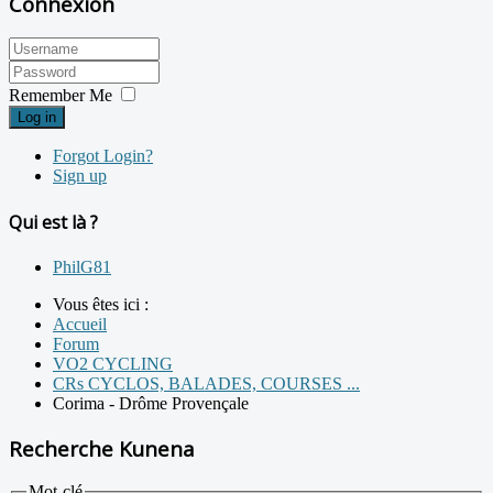
Connexion
Remember Me
Log in
Forgot Login?
Sign up
Qui est là ?
PhilG81
Vous êtes ici :
Accueil
Forum
VO2 CYCLING
CRs CYCLOS, BALADES, COURSES ...
Corima - Drôme Provençale
Recherche Kunena
Mot-clé