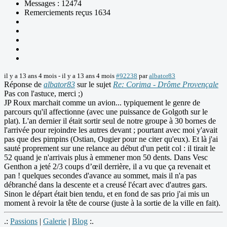
Messages : 12474
Remerciements reçus 1634
il y a 13 ans 4 mois
-
il y a 13 ans 4 mois
#92238
par
albator83
Réponse de
albator83
sur le sujet
Re: Corima - Drôme Provençale
Pas con l'astuce, merci ;)
JP Roux marchait comme un avion... typiquement le genre de
parcours qu'il affectionne (avec une puissance de Golgoth sur le
plat). L'an dernier il était sortir seul de notre groupe à 30 bornes de
l'arrivée pour rejoindre les autres devant ; pourtant avec moi y'avait
pas que des pimpins (Ostian, Ougier pour ne citer qu'eux). Et là j'ai
sauté proprement sur une relance au début d'un petit col : il tirait le
52 quand je n'arrivais plus à emmener mon 50 dents. Dans Vesc
Genthon a jeté 2/3 coups d’œil derrière, il a vu que ça revenait et
pan ! quelques secondes d'avance au sommet, mais il n'a pas
débranché dans la descente et a creusé l'écart avec d'autres gars.
Sinon le départ était bien tendu, et en fond de sas prio j'ai mis un
moment à revoir la tête de course (juste à la sortie de la ville en fait).
.:
Passions
|
Galerie
|
Blog
:.