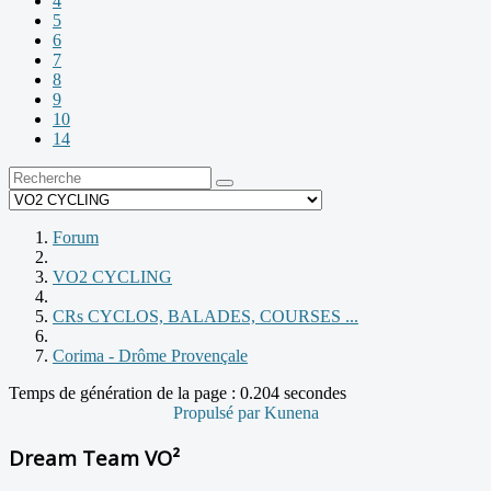
4
5
6
7
8
9
10
14
Forum
VO2 CYCLING
CRs CYCLOS, BALADES, COURSES ...
Corima - Drôme Provençale
Temps de génération de la page : 0.204 secondes
Propulsé par
Kunena
Dream Team VO²