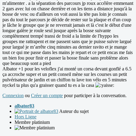
m'alimenter . a la séparation des parcours jp roux accélère emmenant
2 gars avec lui on chasse derrière et on les tiens a distance jusqu'à la
bosse de vesc ou d'ailleurs on voit aussi la tète pas loin je connais
pas du tout le parcours je décide de rester sur la plaque et d'un coup
je lâche le groupe que je ne reverrait jamais et là c'est le début d'une
longue galère je roule seul jusque après la bosse suivante
complètement trempé transi de froid a la limite de l'hyppo les
groupes me rattrapent et me passent sans que je puisse suivre largué
pour largué je m’arrête cinq minutes au dernier ravito et je mange
tout ce qui me passe dans les mains je repart et ce petit encas me fais
un bien fou pour finir et passer la bosse finale sans problème alors
que beaucoup sont a pied
Albator +1 pour les veloflex j'ai monté un corsa devant gonflé a 6.5
ça accroche super et un petit conseil mène sur les courses un petit
pulvérisateur de jardin et un chiffon tu lave ton vélo en 5 minutes
nyckel ta plus qu'a graisser quand tu es a la casa
Connexion
ou
Créer un compte
pour participer à la conversation.
albator83
Auteur du sujet
Hors Ligne
Membre platinium