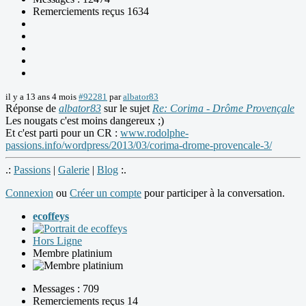
Remerciements reçus 1634
il y a 13 ans 4 mois
#92281
par
albator83
Réponse de
albator83
sur le sujet
Re: Corima - Drôme Provençale
Les nougats c'est moins dangereux ;)
Et c'est parti pour un CR :
www.rodolphe-
passions.info/wordpress/2013/03/corima-drome-provencale-3/
.:
Passions
|
Galerie
|
Blog
:.
Connexion
ou
Créer un compte
pour participer à la conversation.
ecoffeys
Hors Ligne
Membre platinium
Messages : 709
Remerciements reçus 14