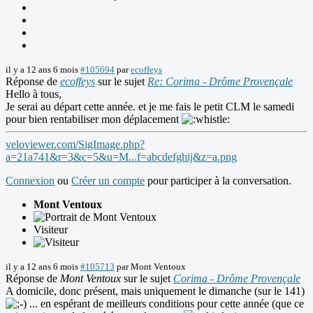
il y a 12 ans 6 mois
#105694
par
ecoffeys
Réponse de
ecoffeys
sur le sujet
Re: Corima - Drôme Provençale
Hello à tous,
Je serai au départ cette année. et je me fais le petit CLM le samedi
pour bien rentabiliser mon déplacement
veloviewer.com/SigImage.php?
a=21a741&r=3&c=5&u=M...f=abcdefghij&z=a.png
Connexion
ou
Créer un compte
pour participer à la conversation.
Mont Ventoux
Visiteur
il y a 12 ans 6 mois
#105713
par
Mont Ventoux
Réponse de
Mont Ventoux
sur le sujet
Corima - Drôme Provençale
A domicile, donc présent, mais uniquement le dimanche (sur le 141)
... en espérant de meilleurs conditions pour cette année (que ce