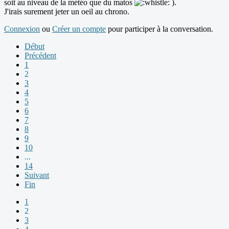
soit au niveau de la météo que du matos
).
J'irais surement jeter un oeil au chrono.
Connexion
ou
Créer un compte
pour participer à la conversation.
Début
Précédent
1
2
3
4
5
6
7
8
9
10
...
14
Suivant
Fin
1
2
3