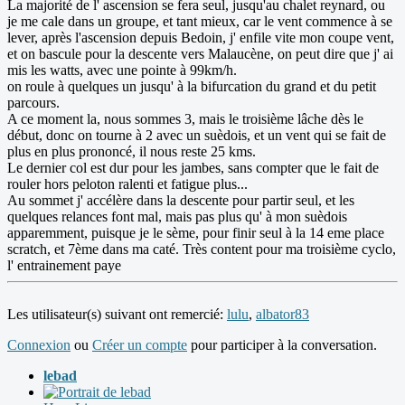
La majorité de l' ascension se fera seul, jusqu'au chalet reynard, ou
je me cale dans un groupe, et tant mieux, car le vent commence à se
lever, après l'ascension depuis Bedoin, j' enfile vite mon coupe vent,
et on bascule pour la descente vers Malaucène, on peut dire que j' ai
mis les watts, avec une pointe à 99km/h.
on roule à quelques un jusqu' à la bifurcation du grand et du petit
parcours.
A ce moment la, nous sommes 3, mais le troisième lâche dès le
début, donc on tourne à 2 avec un suèdois, et un vent qui se fait de
plus en plus prononcé, il nous reste 25 kms.
Le dernier col est dur pour les jambes, sans compter que le fait de
rouler hors peloton ralenti et fatigue plus...
Au sommet j' accélère dans la descente pour partir seul, et les
quelques relances font mal, mais pas plus qu' à mon suèdois
apparemment, puisque je le sème, pour finir seul à la 14 eme place
scratch, et 7ème dans ma caté. Très content pour ma troisième cyclo,
l' entrainement paye
Les utilisateur(s) suivant ont remercié:
lulu
,
albator83
Connexion
ou
Créer un compte
pour participer à la conversation.
lebad