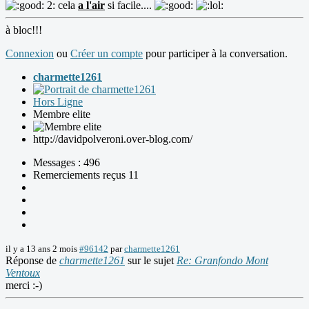
2: cela
a l'air
si facile....
à bloc!!!
Connexion
ou
Créer un compte
pour participer à la conversation.
charmette1261
Hors Ligne
Membre elite
http://davidpolveroni.over-blog.com/
Messages : 496
Remerciements reçus 11
il y a 13 ans 2 mois
#96142
par
charmette1261
Réponse de
charmette1261
sur le sujet
Re: Granfondo Mont
Ventoux
merci :-)