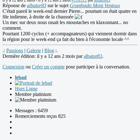
il y a 12 ans 2 mois
-
il y a 12 ans 2 mois
#110511
par
albator83
Réponse de
albator83
sur le sujet
Granfondo Mont Ventoux
C'était pareil le week-end dernier Pierre... pourtant on était quatre en
file indienne, à droite de la chaussée
Un mec sur deux nous rasait les moustaches en klaxonnant... no
comment.
Pourtant 1200 cyclos (+ accompagnateurs) qui viennent dormir dans
la région pour le week-end ça fait du bien à l'économie locale ^^
.:
Passions
|
Galerie
|
Blog
:.
Dernière édition: il y a 12 ans 2 mois par
albator83
.
Connexion
ou
Créer un compte
pour participer à la conversation.
lebad
Hors Ligne
Membre platinium
Messages : 6459
Remerciements reçus 825