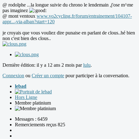
@ rodolphe ...la longue suivie du chrono le lendemain ,j'ose m^me
pas imaginez
@ mont ventoux
www.vo2cycling.fr/forum/entrainement/104107-
appr...-via-alban?start=120
je croyais que vous vouliez dire punaise en parlant de clous..hé bien
non c'est bien des clous..
Dernière édition: il y a 12 ans 2 mois par
lulu
.
Connexion
ou
Créer un compte
pour participer à la conversation.
lebad
Hors Ligne
Membre platinium
Messages : 6459
Remerciements reçus 825