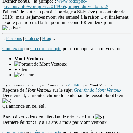
Dernier bonus... la grimpée :
www.rodolphe-
passions.info/wordpress/2014/06/grimpee-du-ventoux-2/
J'ai tenté de partir un peu à l'abordage à St-Estève (au contraire de
2013), mais les jambes m'ont vite ramené à la raison... et finalement
je gère pas trop mal la fin pour un second PR en deux jours
.:
Passions
|
Galerie
|
Blog
:.
Connexion
ou
Créer un compte
pour participer à la conversation.
Mont Ventoux
Visiteur
il y a 12 ans 2 mois
-
il y a 12 ans 2 mois
#110483
par
Mont Ventoux
Réponse de
Mont Ventoux
sur le sujet
Granfondo Mont Ventoux
Décidément, la montée chrono le lendemain te réussit plutôt bien
Ça annonce un bel été !
Bravo à vous deux en attendant le retour de Lulu
Dernière édition: il y a 12 ans 2 mois par
Mont Ventoux
.
Connexion
ou
Créer un compte
pour participer à la conversation.