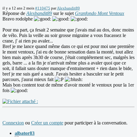
il y a 12 ans 2 mois
#110475
par
Alexbandit89
Réponse de
Alexbandit89
sur le sujet
Granfondo Mont Ventoux
Bravo rodolphe
Pour ma part, ça fesait 2 semaine que j'avais mal au dos, donc moins
de vélo. Puis la veille au soir grosse migraine a vous fracassez le
crane, j' ai rien pu avaler...
Bref je me lance quand même dans ce qui est pour moi une première
le mont ventoux, j'ai eu de bonne sensation dans la monté, tout allez
bien mais après 3h30 de course, j'était complétement sec, malgrès les
gels, barre ... a la fin je n'arrivait même plus a avaler quoi que ce
soit, il fallait sans douter manque d'entrainement + rien dans le bide,
bref je me suis garé a sault. J'avais hesiter a basculer sur le petit
parcours, j'aurai mieux fait
Mais bon content tout de même d'avoir monté le ventoux pour la 1er
fois
Connexion
ou
Créer un compte
pour participer à la conversation.
albator83