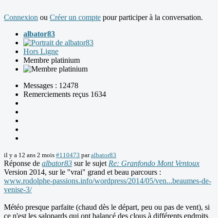
Connexion
ou
Créer un compte
pour participer à la conversation.
albator83
Hors Ligne
Membre platinium
Messages : 12478
Remerciements reçus 1634
il y a 12 ans 2 mois
#110473
par
albator83
Réponse de
albator83
sur le sujet
Re: Granfondo Mont Ventoux
Version 2014, sur le "vrai" grand et beau parcours :
www.rodolphe-passions.info/wordpress/2014/05/ven...beaumes-de-
venise-3/
Météo presque parfaite (chaud dès le départ, peu ou pas de vent), si
ce n'est les salopards qui ont balancé des clous à différents endroits