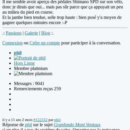
Il me semble avoir aperçu des pédales Shimano SPD sur son vélo,
donc je dirais que oui... mais pas sûr parce que ça appuyait un peu
au milieu du pied en course.
Et la jambe bien tendue, selle trop haute : bien posé y'a moyen de
gagner quelques minutes encore :-P
.:
Passions
|
Galerie
|
Blog
:.
Connexion
ou
Créer un compte
pour participer à la conversation.
phil
Hors Ligne
Membre platinium
Messages : 9041
Remerciements reçus 259
il y a 11 ans 2 mois
#122332
par
phil
Réponse de
phil
sur le sujet
Granfondo Mont Ventoux
si en plus il a pas de systéme de cales, j'imagine pas la puissance