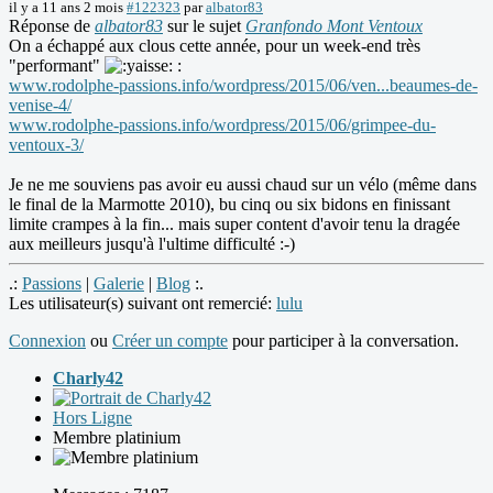
il y a 11 ans 2 mois
#122323
par
albator83
Réponse de
albator83
sur le sujet
Granfondo Mont Ventoux
On a échappé aux clous cette année, pour un week-end très
"performant"
:
www.rodolphe-passions.info/wordpress/2015/06/ven...beaumes-de-
venise-4/
www.rodolphe-passions.info/wordpress/2015/06/grimpee-du-
ventoux-3/
Je ne me souviens pas avoir eu aussi chaud sur un vélo (même dans
le final de la Marmotte 2010), bu cinq ou six bidons en finissant
limite crampes à la fin... mais super content d'avoir tenu la dragée
aux meilleurs jusqu'à l'ultime difficulté :-)
.:
Passions
|
Galerie
|
Blog
:.
Les utilisateur(s) suivant ont remercié:
lulu
Connexion
ou
Créer un compte
pour participer à la conversation.
Charly42
Hors Ligne
Membre platinium