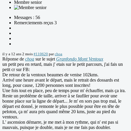
Membre senior
Messages : 56
Remerciements reçus 3
il y a 12 ans 2 mois
#110620
par
choa
Réponse de
choa
sur le sujet
Granfondo Mont Ventoux
un petit peu en retard, mais j' etais sur le petit parcours, j'ai fais un
petit cr sur FB:
De retour de la ventoux beaumes de venise 102kms.
Arrivé une heure avant le départ, mais le retrait des dossards est
long, pour cause, 1200 personnes sont inscrites!
Une fois tout en place, peu de temps pour m' échauffer, mais ça ira.
Reste un problème de taille, arriver à se faufiler pour avoir une
bonne place sur la ligne de départ... Je m' en sors pas trop mal, le
départ est donné, je remonte le plus possible pour être en tête de
peloton, ça m' aura pris quand même 20 kms, juste au pied du
ventoux.
L' ascension démarre, je me met à mon rythme, qui n' est pas si
mauvais, puisque je double, mais je ne me fais pas doubler.