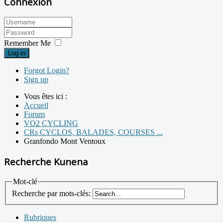
Connexion
Remember Me
Log in
Forgot Login?
Sign up
Vous êtes ici :
Accueil
Forum
VO2 CYCLING
CRs CYCLOS, BALADES, COURSES ...
Granfondo Mont Ventoux
Recherche Kunena
Mot-clé
Recherche par mots-clés:
Rubriques