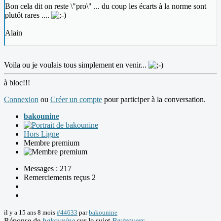
Bon cela dit on reste \"pro\" ... du coup les écarts à la norme sont
plutôt rares ....
Alain
Voila ou je voulais tous simplement en venir...
à bloc!!!
Connexion
ou
Créer un compte
pour participer à la conversation.
bakounine
Hors Ligne
Membre premium
Messages : 217
Remerciements reçus 2
il y a 15 ans 8 mois
#44633
par
bakounine
Réponse de
bakounine
sur le sujet
Re:travers