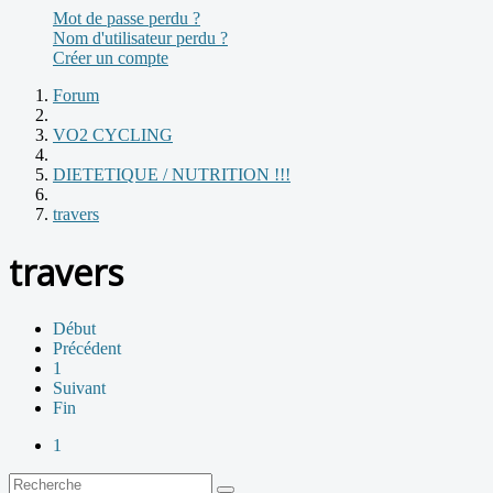
Mot de passe perdu ?
Nom d'utilisateur perdu ?
Créer un compte
Forum
VO2 CYCLING
DIETETIQUE / NUTRITION !!!
travers
travers
Début
Précédent
1
Suivant
Fin
1