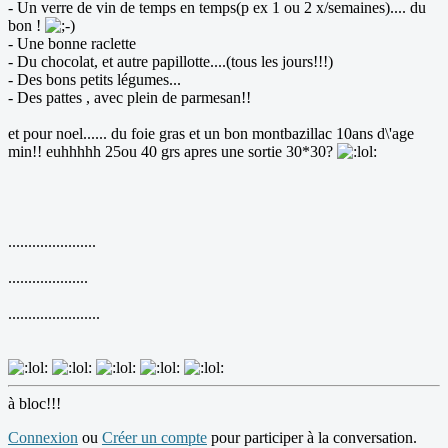
- Un verre de vin de temps en temps(p ex 1 ou 2 x/semaines).... du
bon !
- Une bonne raclette
- Du chocolat, et autre papillotte....(tous les jours!!!)
- Des bons petits légumes...
- Des pattes , avec plein de parmesan!!
et pour noel...... du foie gras et un bon montbazillac 10ans d\'age
min!! euhhhhh 25ou 40 grs apres une sortie 30*30?
......................
....................
.......................
à bloc!!!
Connexion
ou
Créer un compte
pour participer à la conversation.