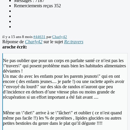
Messages : 7187
Remerciements reçus 352
il y a 15 ans 8 mois
#44631
par
Charly42
Réponse de
Charly42
sur le sujet
Re:travers
aroche écrit:
Ne pas oublier que pour un corps en parfaite santé ce n\'est pas les
\"travers\" qui posent problème mais bien les habitudes alimentaires
déviantes !
Un mac do avec les enfants pour les parents jeunots\" qui en ont
encore ( des enfants jeunes.... je parle !) ou une raclette après avoir
\"envoyé du lourd\" sur des skis de randos n\'auront que peu
d\'incidence en dehors d\'une vitesse plus ou moins grande de
récupération si un effort important a été fait avant ....
Même un \"diet\" arrive à se \"lâcher\" et oublier ( ce n\'est quand
même pas facile !!) les % de protéines , lipides glucides ou autres
petites bestioles du genre dans le plat qu\'il déguste !!!!