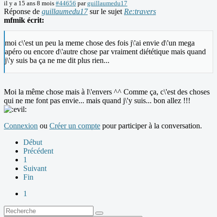
il y a 15 ans 8 mois
#44656
par
guillaumedu17
Réponse de
guillaumedu17
sur le sujet
Re:travers
mfmik écrit:
moi c\'est un peu la meme chose des fois j\'ai envie d\'un mega
apéro ou encore d\'autre chose par vraiment diététique mais quand
j\'y suis ba ça ne me dit plus rien...
Moi la même chose mais à l\'envers ^^ Comme ça, c\'est des choses
qui ne me font pas envie... mais quand j\'y suis... bon allez !!!
Connexion
ou
Créer un compte
pour participer à la conversation.
Début
Précédent
1
Suivant
Fin
1