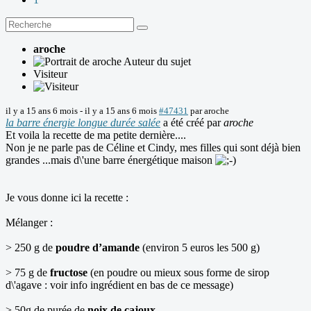
aroche
Auteur du sujet
Visiteur
il y a 15 ans 6 mois
-
il y a 15 ans 6 mois
#47431
par
aroche
la barre énergie longue durée salée
a été créé par
aroche
Et voila la recette de ma petite dernière....
Non je ne parle pas de Céline et Cindy, mes filles qui sont déjà bien
grandes ...mais d\'une barre énergétique maison
Je vous donne ici la recette :
Mélanger :
> 250 g de
poudre d’amande
(environ 5 euros les 500 g)
> 75 g de
fructose
(en poudre ou mieux sous forme de sirop
d\'agave : voir info ingrédient en bas de ce message)
> 50g de purée de
noix de cajoux