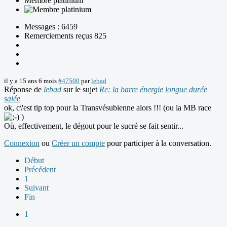
Membre platinium
Messages : 6459
Remerciements reçus 825
il y a 15 ans 6 mois
#47500
par
lebad
Réponse de
lebad
sur le sujet
Re: la barre énergie longue durée
salée
ok, c\'est tip top pour la Transvésubienne alors !!! (ou la MB race
)
Où, effectivement, le dégout pour le sucré se fait sentir...
Connexion
ou
Créer un compte
pour participer à la conversation.
Début
Précédent
1
Suivant
Fin
1