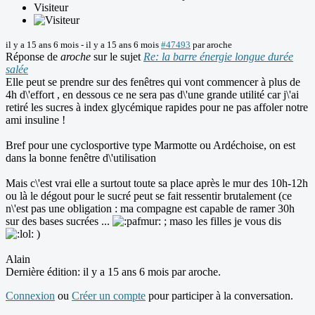
Visiteur
il y a 15 ans 6 mois
-
il y a 15 ans 6 mois
#47493
par
aroche
Réponse de
aroche
sur le sujet
Re: la barre énergie longue durée
salée
Elle peut se prendre sur des fenêtres qui vont commencer à plus de
4h d\'effort , en dessous ce ne sera pas d\'une grande utilité car j\'ai
retiré les sucres à index glycémique rapides pour ne pas affoler notre
ami insuline !
Bref pour une cyclosportive type Marmotte ou Ardéchoise, on est
dans la bonne fenêtre d\'utilisation
Mais c\'est vrai elle a surtout toute sa place après le mur des 10h-12h
ou là le dégout pour le sucré peut se fait ressentir brutalement (ce
n\'est pas une obligation : ma compagne est capable de ramer 30h
sur des bases sucrées ...
; maso les filles je vous dis
)
Alain
Dernière édition: il y a 15 ans 6 mois par
aroche
.
Connexion
ou
Créer un compte
pour participer à la conversation.