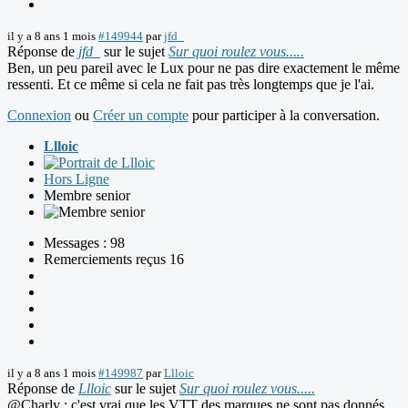
il y a 8 ans 1 mois
#149944
par
jfd_
Réponse de
jfd_
sur le sujet
Sur quoi roulez vous.....
Ben, un peu pareil avec le Lux pour ne pas dire exactement le même
ressenti. Et ce même si cela ne fait pas très longtemps que je l'ai.
Connexion
ou
Créer un compte
pour participer à la conversation.
Llloic
Hors Ligne
Membre senior
Messages : 98
Remerciements reçus 16
il y a 8 ans 1 mois
#149987
par
Llloic
Réponse de
Llloic
sur le sujet
Sur quoi roulez vous.....
@Charly : c'est vrai que les VTT des marques ne sont pas donnés...