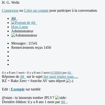
H. G. Wells
Connexion
ou
Créer un compte
pour participer à la conversation.
jfd_
Hors Ligne
Administrateur
Messages : 11541
Remerciements reçus 1456
il y a 8 ans 1 mois
-
il y a 8 ans 1 mois
#150004
par
jfd_
Réponse de
jfd_
sur le sujet
Sur quoi roulez vous.....
RZ = Rake Zero = fourche AV sans déport
Edit :
Exemple
sur tumblr
@stam : tu laisserais tomber JPLV?
Dernière édition: il y a 8 ans 1 mois par
jfd_
.