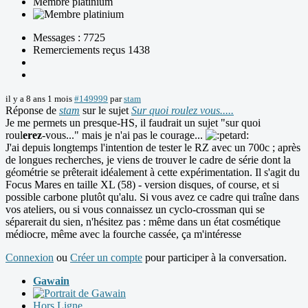
Membre platinium
Messages : 7725
Remerciements reçus 1438
il y a 8 ans 1 mois
#149999
par
stam
Réponse de
stam
sur le sujet
Sur quoi roulez vous.....
Je me permets un presque-HS, il faudrait un sujet "sur quoi
roul
erez
-vous..." mais je n'ai pas le courage...
J'ai depuis longtemps l'intention de tester le RZ avec un 700c ; après
de longues recherches, je viens de trouver le cadre de série dont la
géométrie se prêterait idéalement à cette expérimentation. Il s'agit du
Focus Mares en taille XL (58) - version disques, of course, et si
possible carbone plutôt qu'alu. Si vous avez ce cadre qui traîne dans
vos ateliers, ou si vous connaissez un cyclo-crossman qui se
séparerait du sien, n'hésitez pas : même dans un état cosmétique
médiocre, même avec la fourche cassée, ça m'intéresse
Connexion
ou
Créer un compte
pour participer à la conversation.
Gawain
Hors Ligne