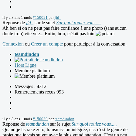
il y a 8 ans 1 mois
#150021
par
jfd_
Réponse de
jfd_
sur le sujet
Sur quoi roulez vous.....
Ah ben si on ne peut pas faire confiance à une photo (sans aucun
doute trop) vite vue... Enfin, bon, c'était pas loin
Connexion
ou
Créer un compte
pour participer à la conversation.
teamdindon
Hors Ligne
Membre platinium
Messages : 4312
Remerciements reçus 993
il y a 8 ans 1 mois
#150030
par
teamdindon
Réponse de
teamdindon
sur le sujet
Sur quoi roulez vous.....
Quand je lis rake zero, transmission intégrée, etc. c'est le genre de
projet que je vais suivre avec la plus grand attention. C'est un peu