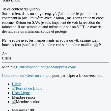
Tchô Llloic
Tu es content du Quark?
Sur le mien, dans un single engagé, j'ai arraché le petit boitier
contenant la pile. Peut-être avec le talon , mais sans chute ni choc
énorme. Retour en SAV, je suis impatient de voir la réaction du
fabricant. Il me semble quand même que sur un VTT, le matériel
devrait être un minimum solide et protégé.
PS: je roule avec les mêmes gants en route ou vtt, casque idem,
lunettes itou (sauf en forêt), même cuissard, même maillot.
A+
Cricri
Mon blog:
christophequibouge.wordpress.com/
Connexion
ou
Créer un compte
pour participer à la conversation.
Llloic
Hors Ligne
Membre senior
Messages : 98