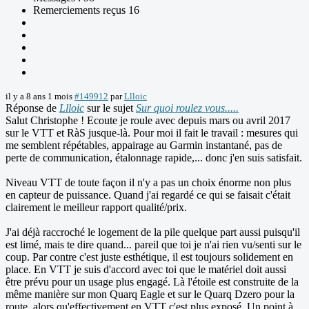
Remerciements reçus 16
il y a 8 ans 1 mois
#149912
par
Llloic
Réponse de
Llloic
sur le sujet
Sur quoi roulez vous.....
Salut Christophe ! Ecoute je roule avec depuis mars ou avril 2017
sur le VTT et RàS jusque-là. Pour moi il fait le travail : mesures qui
me semblent répétables, appairage au Garmin instantané, pas de
perte de communication, étalonnage rapide,... donc j'en suis satisfait.
Niveau VTT de toute façon il n'y a pas un choix énorme non plus
en capteur de puissance. Quand j'ai regardé ce qui se faisait c'était
clairement le meilleur rapport qualité/prix.
J'ai déjà raccroché le logement de la pile quelque part aussi puisqu'il
est limé, mais te dire quand... pareil que toi je n'ai rien vu/senti sur le
coup. Par contre c'est juste esthétique, il est toujours solidement en
place. En VTT je suis d'accord avec toi que le matériel doit aussi
être prévu pour un usage plus engagé. Là l'étoile est construite de la
même manière sur mon Quarq Eagle et sur le Quarq Dzero pour la
route, alors qu'effectivement en VTT c'est plus exposé. Un point à