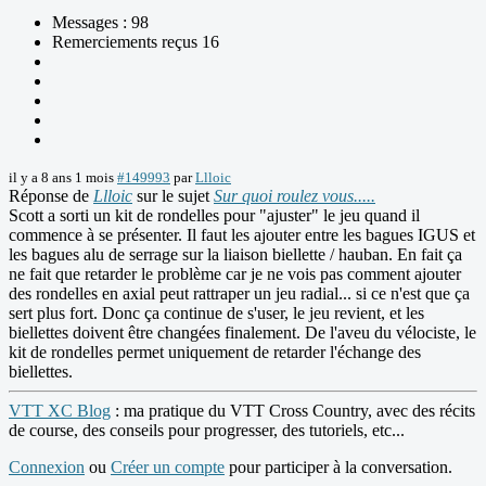
Messages : 98
Remerciements reçus 16
il y a 8 ans 1 mois
#149993
par
Llloic
Réponse de
Llloic
sur le sujet
Sur quoi roulez vous.....
Scott a sorti un kit de rondelles pour "ajuster" le jeu quand il
commence à se présenter. Il faut les ajouter entre les bagues IGUS et
les bagues alu de serrage sur la liaison biellette / hauban. En fait ça
ne fait que retarder le problème car je ne vois pas comment ajouter
des rondelles en axial peut rattraper un jeu radial... si ce n'est que ça
sert plus fort. Donc ça continue de s'user, le jeu revient, et les
biellettes doivent être changées finalement. De l'aveu du vélociste, le
kit de rondelles permet uniquement de retarder l'échange des
biellettes.
VTT XC Blog
: ma pratique du VTT Cross Country, avec des récits
de course, des conseils pour progresser, des tutoriels, etc...
Connexion
ou
Créer un compte
pour participer à la conversation.