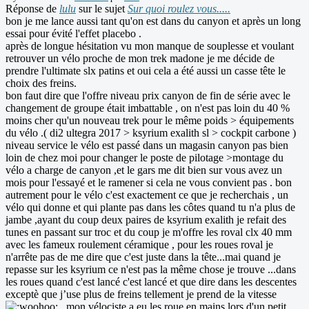
Réponse de
lulu
sur le sujet
Sur quoi roulez vous.....
bon je me lance aussi tant qu'on est dans du canyon et après un long
essai pour évité l'effet placebo .
après de longue hésitation vu mon manque de souplesse et voulant
retrouver un vélo proche de mon trek madone je me décide de
prendre l'ultimate slx patins et oui cela a été aussi un casse tête le
choix des freins.
bon faut dire que l'offre niveau prix canyon de fin de série avec le
changement de groupe était imbattable , on n'est pas loin du 40 %
moins cher qu'un nouveau trek pour le même poids > équipements
du vélo .( di2 ultegra 2017 > ksyrium exalith sl > cockpit carbone )
niveau service le vélo est passé dans un magasin canyon pas bien
loin de chez moi pour changer le poste de pilotage >montage du
vélo a charge de canyon ,et le gars me dit bien sur vous avez un
mois pour l'essayé et le ramener si cela ne vous convient pas . bon
autrement pour le vélo c'est exactement ce que je recherchais , un
vélo qui donne et qui plante pas dans les côtes quand tu n'a plus de
jambe ,ayant du coup deux paires de ksyrium exalith je refait des
tunes en passant sur troc et du coup je m'offre les roval clx 40 mm
avec les fameux roulement céramique , pour les roues roval je
n'arrête pas de me dire que c'est juste dans la tête...mai quand je
repasse sur les ksyrium ce n'est pas la même chose je trouve ...dans
les roues quand c'est lancé c'est lancé et que dire dans les descentes
exceptè que j’use plus de freins tellement je prend de la vitesse
, mon vélociste a eu les roue en mains lors d'un petit