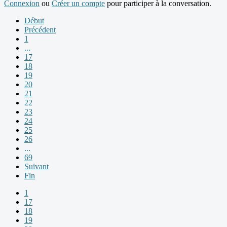
Connexion
ou
Créer un compte
pour participer à la conversation.
Début
Précédent
1
...
17
18
19
20
21
22
23
24
25
26
...
69
Suivant
Fin
1
17
18
19