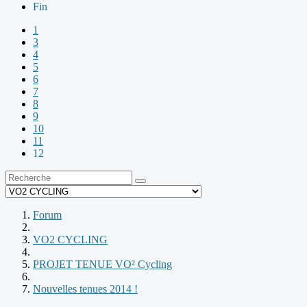
Fin
1
3
4
5
6
7
8
9
10
11
12
Forum
VO2 CYCLING
PROJET TENUE VO² Cycling
Nouvelles tenues 2014 !