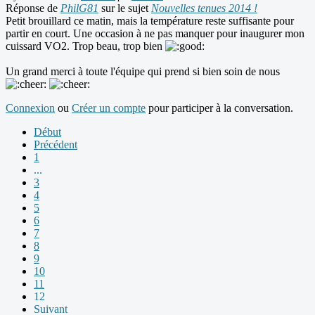
Réponse de
PhilG81
sur le sujet
Nouvelles tenues 2014 !
Petit brouillard ce matin, mais la température reste suffisante pour
partir en court. Une occasion à ne pas manquer pour inaugurer mon
cuissard VO2. Trop beau, trop bien
Un grand merci à toute l'équipe qui prend si bien soin de nous
Connexion
ou
Créer un compte
pour participer à la conversation.
Début
Précédent
1
...
3
4
5
6
7
8
9
10
11
12
Suivant