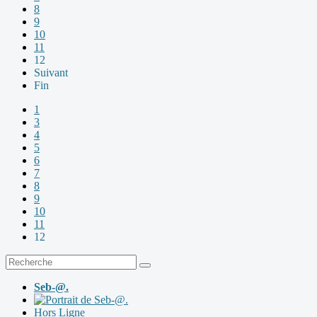
8
9
10
11
12
Suivant
Fin
1
3
4
5
6
7
8
9
10
11
12
Seb-@.
Hors Ligne