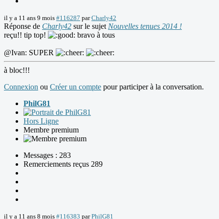
il y a 11 ans 9 mois
#116287
par
Charly42
Réponse de
Charly42
sur le sujet
Nouvelles tenues 2014 !
reçu!! tip top!
bravo à tous
@Ivan: SUPER
à bloc!!!
Connexion
ou
Créer un compte
pour participer à la conversation.
PhilG81
Hors Ligne
Membre premium
Messages : 283
Remerciements reçus 289
il y a 11 ans 8 mois
#116383
par
PhilG81