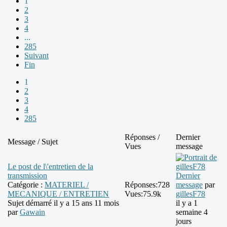
1
2
3
4
...
285
Suivant
Fin
1
2
3
4
285
Réponses /
Dernier
Message / Sujet
Vues
message
Le post de l\'entretien de la
transmission
Dernier
Catégorie :
MATERIEL /
Réponses:
728
message
par
MECANIQUE / ENTRETIEN
Vues:
75.9k
gillesF78
Sujet démarré il y a 15 ans 11 mois
il y a 1
par
Gawain
semaine 4
jours