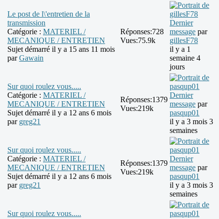
Le post de l\'entretien de la
transmission
Dernier
Catégorie :
MATERIEL /
Réponses:
728
message
par
MECANIQUE / ENTRETIEN
Vues:
75.9k
gillesF78
Sujet démarré il y a 15 ans 11 mois
il y a 1
par
Gawain
semaine 4
jours
Sur quoi roulez vous.....
Catégorie :
MATERIEL /
Dernier
Réponses:
1379
MECANIQUE / ENTRETIEN
message
par
Vues:
219k
Sujet démarré il y a 12 ans 6 mois
pasqup01
par
greg21
il y a 3 mois 3
semaines
Sur quoi roulez vous.....
Catégorie :
MATERIEL /
Dernier
Réponses:
1379
MECANIQUE / ENTRETIEN
message
par
Vues:
219k
Sujet démarré il y a 12 ans 6 mois
pasqup01
par
greg21
il y a 3 mois 3
semaines
Sur quoi roulez vous.....