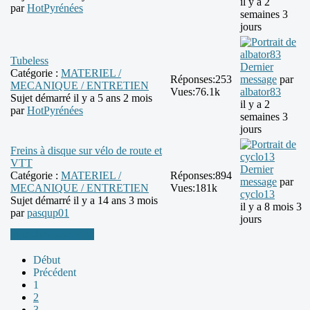
il y a 2
par
HotPyrénées
semaines 3
jours
Tubeless
Dernier
Catégorie :
MATERIEL /
Réponses:
253
message
par
MECANIQUE / ENTRETIEN
Vues:
76.1k
albator83
Sujet démarré il y a 5 ans 2 mois
il y a 2
par
HotPyrénées
semaines 3
jours
Freins à disque sur vélo de route et
VTT
Dernier
Catégorie :
MATERIEL /
Réponses:
894
message
par
MECANIQUE / ENTRETIEN
Vues:
181k
cyclo13
Sujet démarré il y a 14 ans 3 mois
il y a 8 mois 3
par
pasqup01
jours
Plus d'informations
Début
Précédent
1
2
3