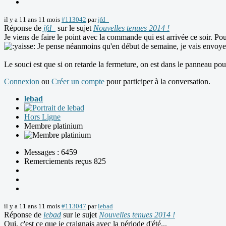
il y a 11 ans 11 mois
#113042
par
jfd_
Réponse de
jfd_
sur le sujet
Nouvelles tenues 2014 !
Je viens de faire le point avec la commande qui est arrivée ce soir. 
Je pense néanmoins qu'en début de semaine, je vais envoyer
Le souci est que si on retarde la fermeture, on est dans le panneau po
Connexion
ou
Créer un compte
pour participer à la conversation.
lebad
Hors Ligne
Membre platinium
Messages : 6459
Remerciements reçus 825
il y a 11 ans 11 mois
#113047
par
lebad
Réponse de
lebad
sur le sujet
Nouvelles tenues 2014 !
Oui, c'est ce que je craignais avec la période d'été...