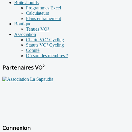
Boite à outils
Programmes Excel
Calculateurs
Plans entrainement
Boutique
Tenues VO²
Association
Charte VO² Cycling
Statuts VO² Cycling
Comité
Où sont les membres ?
Partenaires VO²
Connexion