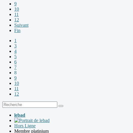
9
10
11
12
Suivant
Fin
1
3
4
5
6
7
8
9
10
11
12
lebad
Hors Ligne
Membre platinium