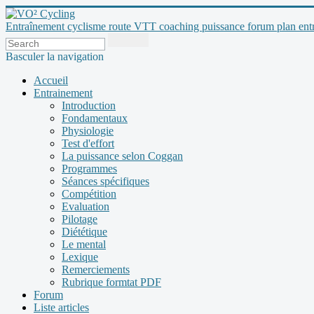
Entraînement cyclisme route VTT coaching puissance forum plan entraî
Basculer la navigation
Accueil
Entrainement
Introduction
Fondamentaux
Physiologie
Test d'effort
La puissance selon Coggan
Programmes
Séances spécifiques
Compétition
Evaluation
Pilotage
Diététique
Le mental
Lexique
Remerciements
Rubrique formtat PDF
Forum
Liste articles