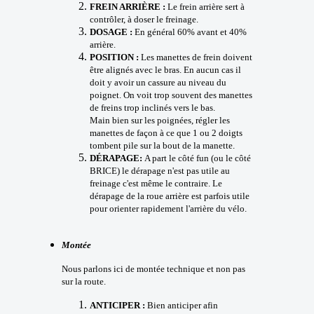
FREIN ARRIÈRE :
Le frein arrière sert à
contrôler, à doser le freinage.
DOSAGE :
En général 60% avant et 40%
arrière.
POSITION :
Les manettes de frein doivent
être alignés avec le bras. En aucun cas il
doit y avoir un cassure au niveau du
poignet. On voit trop souvent des manettes
de freins trop inclinés vers le bas.
Main bien sur les poignées, régler les
manettes de façon à ce que 1 ou 2 doigts
tombent pile sur la bout de la manette.
DÉRAPAGE:
A part le côté fun (ou le côté
BRICE) le dérapage n'est pas utile au
freinage c'est même le contraire. Le
dérapage de la roue arrière est parfois utile
pour orienter rapidement l'arrière du vélo.
Montée
Nous parlons ici de montée technique et non pas
sur la route.
ANTICIPER :
Bien anticiper afin