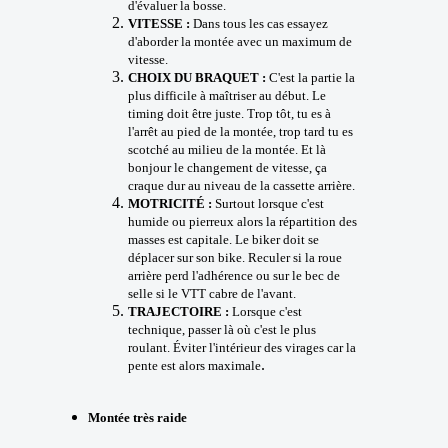
d'évaluer la bosse.
VITESSE :
Dans tous les cas essayez
d'aborder la montée avec un maximum de
vitesse.
CHOIX DU BRAQUET :
C'est la partie la
plus difficile à maîtriser au début. Le
timing doit être juste. Trop tôt, tu es à
l'arrêt au pied de la montée, trop tard tu es
scotché au milieu de la montée. Et là
bonjour le changement de vitesse, ça
craque dur au niveau de la cassette arrière.
MOTRICITÉ :
Surtout lorsque c'est
humide ou pierreux alors la répartition des
masses est capitale. Le biker doit se
déplacer sur son bike. Reculer si la roue
arrière perd l'adhérence ou sur le bec de
selle si le VTT cabre de l'avant.
TRAJECTOIRE :
Lorsque c'est
technique, passer là où c'est le plus
roulant. Éviter l'intérieur des virages car la
.
pente est alors maximale
Montée très raide