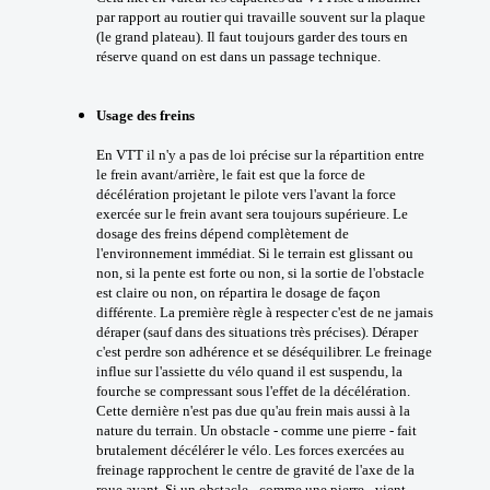
par rapport au routier qui travaille souvent sur la plaque
(le grand plateau). Il faut toujours garder des tours en
réserve quand on est dans un passage technique.
Usage des freins
En VTT il n'y a pas de loi précise sur la répartition entre
le frein avant/arrière, le fait est que la force de
décélération projetant le pilote vers l'avant la force
exercée sur le frein avant sera toujours supérieure. Le
dosage des freins dépend complètement de
l'environnement immédiat. Si le terrain est glissant ou
non, si la pente est forte ou non, si la sortie de l'obstacle
est claire ou non, on répartira le dosage de façon
différente. La première règle à respecter c'est de ne jamais
déraper (sauf dans des situations très précises). Déraper
c'est perdre son adhérence et se déséquilibrer. Le freinage
influe sur l'assiette du vélo quand il est suspendu, la
fourche se compressant sous l'effet de la décélération.
Cette dernière n'est pas due qu'au frein mais aussi à la
nature du terrain. Un obstacle - comme une pierre - fait
brutalement décélérer le vélo. Les forces exercées au
freinage rapprochent le centre de gravité de l'axe de la
roue avant. Si un obstacle - comme une pierre - vient