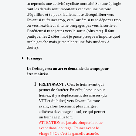
tu reprends une activité cycliste normale! Sur une épingle
tout les détails sont importants car c'est une histoire
d'équilibre et tu peux facilement te déséquilibrer vers
l'avant si tu freines trop, vers l'arrière si tu te déportes trop
ou vers l'extérieur si tu ne t'engages pas vers la sortie et
l'intérieur si tu te jettes vers la sortie (plus rare). Il faut
pratiquer les 2 côtés: moi je passe presque n'importe quoi
sur la gauche mais je me plante une fois sur deux à
droite).
Freinage
Le freinage est un art et demande du temps pour
être maîtrisé.
FREIN AVANT :
C'est le frein avant qui
permet de s'arrêter. En effet, lorsque vous
freinez, il y a déplacement des masses (du
VTT et du biker) vers l'avant. La roue
avant, alors forcément plus chargée,
adhérera davantage au sol, ce qui permet
un freinage plus fort.
ATTENTION ne jamais bloquer la roue
avant dans le virage. Freiner avant le
virage !!! Ou c'est la gamelle assurée.