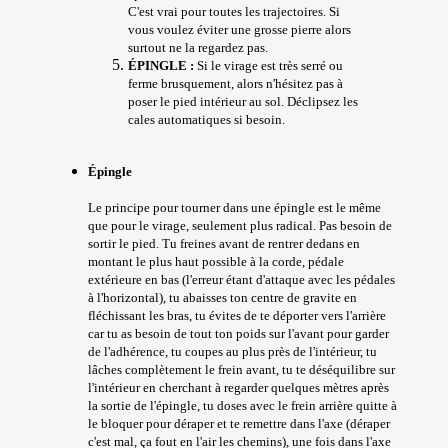
C'est vrai pour toutes les trajectoires. Si
vous voulez éviter une grosse pierre alors
surtout ne la regardez pas.
ÉPINGLE :
Si le virage est très serré ou
ferme brusquement, alors n'hésitez pas à
poser le pied intérieur au sol. Déclipsez les
cales automatiques si besoin.
Épingle
Le principe pour tourner dans une épingle est le même
que pour le virage, seulement plus radical. Pas besoin de
sortir le pied. Tu freines avant de rentrer dedans en
montant le plus haut possible à la corde, pédale
extérieure en bas (l'erreur étant d'attaque avec les pédales
à l'horizontal), tu abaisses ton centre de gravite en
fléchissant les bras, tu évites de te déporter vers l'arrière
car tu as besoin de tout ton poids sur l'avant pour garder
de l'adhérence, tu coupes au plus près de l'intérieur, tu
lâches complètement le frein avant, tu te déséquilibre sur
l'intérieur en cherchant à regarder quelques mètres après
la sortie de l'épingle, tu doses avec le frein arrière quitte à
le bloquer pour déraper et te remettre dans l'axe (déraper
c'est mal, ça fout en l'air les chemins), une fois dans l'axe