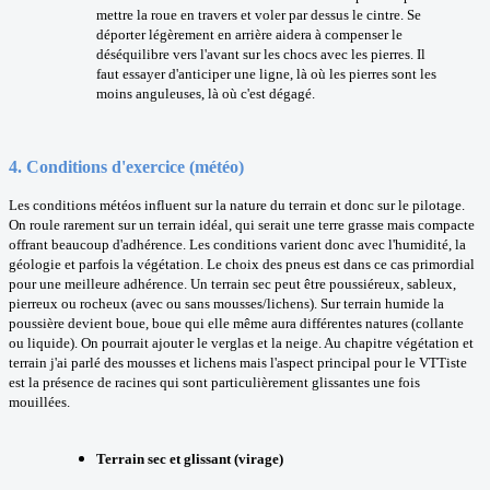
mettre la roue en travers et voler par dessus le cintre. Se
déporter légèrement en arrière aidera à compenser le
déséquilibre vers l'avant sur les chocs avec les pierres. Il
faut essayer d'anticiper une ligne, là où les pierres sont les
moins anguleuses, là où c'est dégagé.
4.
Conditions d'exercice (météo)
Les conditions météos influent sur la nature du terrain et donc sur le pilotage.
On roule rarement sur un terrain idéal, qui serait une terre grasse mais compacte
offrant beaucoup d'adhérence. Les conditions varient donc avec l'humidité, la
géologie et parfois la végétation. Le choix des pneus est dans ce cas primordial
pour une meilleure adhérence. Un terrain sec peut être poussiéreux, sableux,
pierreux ou rocheux (avec ou sans mousses/lichens). Sur terrain humide la
poussière devient boue, boue qui elle même aura différentes natures (collante
ou liquide). On pourrait ajouter le verglas et la neige. Au chapitre végétation et
terrain j'ai parlé des mousses et lichens mais l'aspect principal pour le VTTiste
est la présence de racines qui sont particulièrement glissantes une fois
mouillées.
Terrain sec et glissant (virage)