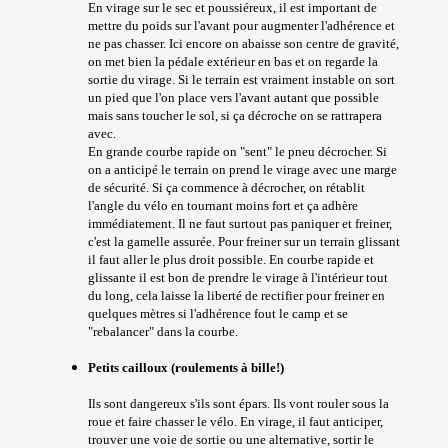
En virage sur le sec et poussiéreux, il est important de
mettre du poids sur l'avant pour augmenter l'adhérence et
ne pas chasser. Ici encore on abaisse son centre de gravité,
on met bien la pédale extérieur en bas et on regarde la
sortie du virage. Si le terrain est vraiment instable on sort
un pied que l'on place vers l'avant autant que possible
mais sans toucher le sol, si ça décroche on se rattrapera
avec.
En grande courbe rapide on "sent" le pneu décrocher. Si
on a anticipé le terrain on prend le virage avec une marge
de sécurité. Si ça commence à décrocher, on rétablit
l'angle du vélo en tournant moins fort et ça adhère
immédiatement. Il ne faut surtout pas paniquer et freiner,
c'est la gamelle assurée. Pour freiner sur un terrain glissant
il faut aller le plus droit possible. En courbe rapide et
glissante il est bon de prendre le virage à l'intérieur tout
du long, cela laisse la liberté de rectifier pour freiner en
quelques mètres si l'adhérence fout le camp et se
"rebalancer" dans la courbe.
Petits cailloux (roulements à bille!)
Ils sont dangereux s'ils sont épars. Ils vont rouler sous la
roue et faire chasser le vélo. En virage, il faut anticiper,
trouver une voie de sortie ou une alternative, sortir le