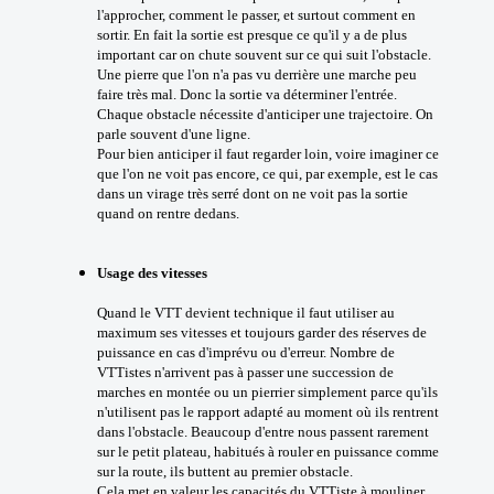
l'approcher, comment le passer, et surtout comment en
sortir. En fait la sortie est presque ce qu'il y a de plus
important car on chute souvent sur ce qui suit l'obstacle.
Une pierre que l'on n'a pas vu derrière une marche peu
faire très mal. Donc la sortie va déterminer l'entrée.
Chaque obstacle nécessite d'anticiper une trajectoire. On
parle souvent d'une ligne.
Pour bien anticiper il faut regarder loin, voire imaginer ce
que l'on ne voit pas encore, ce qui, par exemple, est le cas
dans un virage très serré dont on ne voit pas la sortie
quand on rentre dedans.
Usage des vitesses
Quand le VTT devient technique il faut utiliser au
maximum ses vitesses et toujours garder des réserves de
puissance en cas d'imprévu ou d'erreur. Nombre de
VTTistes n'arrivent pas à passer une succession de
marches en montée ou un pierrier simplement parce qu'ils
n'utilisent pas le rapport adapté au moment où ils rentrent
dans l'obstacle. Beaucoup d'entre nous passent rarement
sur le petit plateau, habitués à rouler en puissance comme
sur la route, ils buttent au premier obstacle.
Cela met en valeur les capacités du VTTiste à mouliner