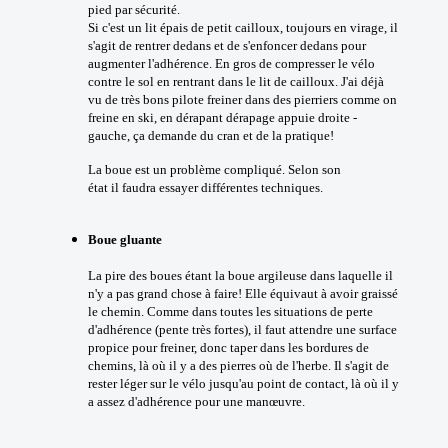
pied par sécurité.
Si c'est un lit épais de petit cailloux, toujours en virage, il
s'agit de rentrer dedans et de s'enfoncer dedans pour
augmenter l'adhérence. En gros de compresser le vélo
contre le sol en rentrant dans le lit de cailloux. J'ai déjà
vu de très bons pilote freiner dans des pierriers comme on
freine en ski, en dérapant dérapage appuie droite -
gauche, ça demande du cran et de la pratique!
La boue est un problème compliqué. Selon son
état il faudra essayer différentes techniques.
Boue gluante
La pire des boues étant la boue argileuse dans laquelle il
n'y a pas grand chose à faire! Elle équivaut à avoir graissé
le chemin. Comme dans toutes les situations de perte
d'adhérence (pente très fortes), il faut attendre une surface
propice pour freiner, donc taper dans les bordures de
chemins, là où il y a des pierres où de l'herbe. Il s'agit de
rester léger sur le vélo jusqu'au point de contact, là où il y
a assez d'adhérence pour une manœuvre.