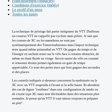
Franchissement (obstacles)
Conditions d'exercice (météo)
Le profil d'un pneu
Toutes les pages
La technique de pilotage fait partie intégrante du VTT. D'ailleurs
un coureur VTT ne s'appelle pas cycliste mais pilote. Je sais que
les courses de XC ou les marathons ne sont pas
systématiquement des Transvésubiennes mais l'aspect technique
reste quand même primordial en VTT. On gagne du temps et de
l'énergie en sachant rester sur le vélo face à certains obstacles, de
même en étant fluide en virage. Savoir sauter du vélo en courant
et remonter dessus permet également un gain de temps
appréciable. Ce sont des petits trucs qui font gagner des secondes
et des places.
Les conseils indiqués ci-dessous concernent la randonnée ou le
XC avec un VTT suspendu à l'avant et la selle haute. Ils abordent
des cas de figure "extrêmes" dans une configuration de rando ou
de course type XC mais sont déclinables dans des situations plus
normales. Je pense qu'en VTT il vaut mieux toujours se préparer
au pire!