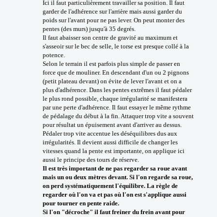
Ici il faut particulièrement travailler sa position. Il faut
garder de l'adhérence sur l'arrière mais aussi garder du
poids sur l'avant pour ne pas lever. On peut monter des
pentes (des murs) jusqu'à 35 degrés.
Il faut abaisser son centre de gravité au maximum et
s'asseoir sur le bec de selle, le torse est presque collé à la
potence.
Selon le terrain il est parfois plus simple de passer en
force que de mouliner. En descendant d'un ou 2 pignons
(petit plateau devant) on évite de lever l'avant et on a
plus d'adhérence. Dans les pentes extrêmes il faut pédaler
le plus rond possible, chaque irrégularité se manifestera
par une perte d'adhérence. Il faut essayer le même rythme
de pédalage du début à la fin. Attaquer trop vite a souvent
pour résultat un épuisement avant d'arriver au dessus.
Pédaler trop vite accentue les déséquilibres dus aux
irrégularités. Il devient aussi difficile de changer les
vitesses quand la pente est importante, on applique ici
aussi le principe des tours de réserve.
Il est très important de ne pas regarder sa roue avant
mais un ou deux mètres devant. Si l'on regarde sa roue,
on perd systématiquement l'équilibre. La règle de
regarder où l'on va et pas où l'on est s'applique aussi
pour tourner en pente raide.
Si l'on "décroche" il faut freiner du frein avant pour