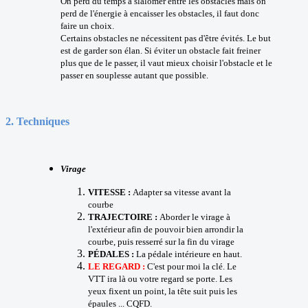
On perd du temps à slalomer entre les obstacles mais on
perd de l'énergie à encaisser les obstacles, il faut donc
faire un choix.
Certains obstacles ne nécessitent pas d'être évités. Le but
est de garder son élan. Si éviter un obstacle fait freiner
plus que de le passer, il vaut mieux choisir l'obstacle et le
passer en souplesse autant que possible.
2.
Techniques
Virage
VITESSE :
Adapter sa vitesse avant la
courbe
TRAJECTOIRE :
Aborder le virage à
l'extérieur afin de pouvoir bien arrondir la
courbe, puis resserré sur la fin du virage
PÉDALES :
La pédale intérieure en haut.
LE REGARD :
C'est pour moi la clé. Le
VTT ira là ou votre regard se porte. Les
yeux fixent un point, la tête suit puis les
épaules ... CQFD.