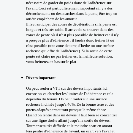
nécessaire de garder du poids donc de l'adhérence sur
l'avant. Ceci est particulièrement important s'il y a des
décrochements ou des marches dans la pente, être trop en
arrière empêchera de les amortir.
Il faut anticiper des zones de décélérations si la pente est
longue et très très raide. Il arrive de se trouver dans des
zones de pente où il n'est plus possible de freiner car il n'y
a presque plus d'adhérence : il faudra donc freiner là où
c'est possible (une zone de terre, d'herbe ou une surface
rocheuse qui offre de l'adhérence). Si la sortie de cette
pente est claire ne pas freiner est la meilleure solution,
vous freinerez en bas sur le plat.
Dévers important
On peut rouler à VTT sur des dévers importants. Ici
encore on va chercher les limites de l'adhérence et cela
dépendra du terrain. On peut rouler sur une surface
rocheuse inclinée jusqu'a 40%. De la bonne terre et des
pneus adaptés permettront presque la même chose.
Quand on rentre dans un dévers il faut bien se concentrer
sur une ligne droite allant jusqu'a la sortie du dévers.
Tourner sera très difficile et le moindre écart en amont
fera perdre d'adhérence de l'avant, un écart vers l'aval et