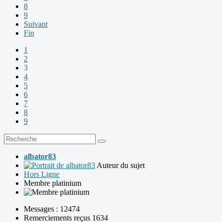
8
9
Suivant
Fin
1
2
3
4
5
6
7
8
9
albator83
Auteur du sujet
Hors Ligne
Membre platinium
Messages : 12474
Remerciements reçus 1634