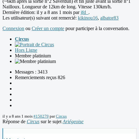
(~6km après la sortie n°2 Saverdun) et fin juste avant la sortie n°1
Nailloux. Longueur de 12km de long. Vitesse 130km/h.
Dernière édition: il y a 8 ans 1 mois par
jfd_
.
Les utilisateur(s) suivant ont remercié:
kikinou16
,
albator83
Connexion
ou
Créer un compte
pour participer à la conversation.
Circus
Hors Ligne
Membre platinium
Messages : 3413
Remerciements reçus 826
il y a 8 ans 1 mois
#150279
par
Circus
Réponse de
Circus
sur le sujet
Ariégeoise