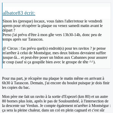
albator83 écrit:
Sinon les (presque) locaux, vous faites l'aller/retour le vendredi
aprem pour récupérer la plaque ou venez samedi matin avant le
départ ?
Perso j'ai prévu d'être à mon gîte vers 13h30-14h, donc peu de
temps après sur Tarascon.
@ Circus : t'as prévu quel(s) endroit(s) pour tes ravitos ? je pense
m'arrêter à celui de Montségur, mes deux bidons devraient suffire
jusque-là... et peut-être poser un bidon aux Cabannes pour assurer
le coup (sauf si ça goupille bien avec le groupe de tête ^^).
Pour ma part, je récupère ma plaque le matin même en arrivant à
6h30 à Tarascon. Demain, j'ai encore du boulot puisque je dois finir
les copies du bac.
Mon père me fait un ravito à la sortie d'Espezel (km 80) et un autre
80 bornes plus loin, après le pas de Souloumbrié, à l'intersection de
la descente sur Verdun. Je compte également m'arrêter à Montségur :
ça sera la pleine chaleur, dans un col en plein cagnard et c'est sûr