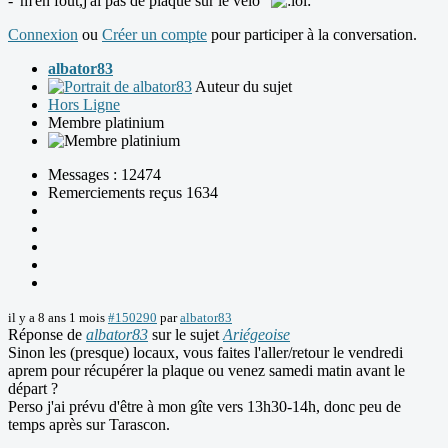
-"m'en fout,j'ai pas de plaque sur le vélo"
Connexion
ou
Créer un compte
pour participer à la conversation.
albator83
Auteur du sujet
Hors Ligne
Membre platinium
Messages : 12474
Remerciements reçus 1634
il y a 8 ans 1 mois
#150290
par
albator83
Réponse de
albator83
sur le sujet
Ariégeoise
Sinon les (presque) locaux, vous faites l'aller/retour le vendredi
aprem pour récupérer la plaque ou venez samedi matin avant le
départ ?
Perso j'ai prévu d'être à mon gîte vers 13h30-14h, donc peu de
temps après sur Tarascon.