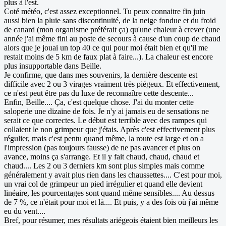
plus à l'est.
Coté météo, c'est assez exceptionnel. Tu peux connaitre fin juin
aussi bien la pluie sans discontinuité, de la neige fondue et du froid
de canard (mon organisme préférait ça) qu'une chaleur à crever (une
année j'ai même fini au poste de secours à cause d'un coup de chaud
alors que je jouai un top 40 ce qui pour moi était bien et qu'il me
restait moins de 5 km de faux plat à faire...). La chaleur est encore
plus insupportable dans Beille.
Je confirme, que dans mes souvenirs, la dernière descente est
difficile avec 2 ou 3 virages vraiment très piégeux. Et effectivement,
ce n'est peut être pas du luxe de reconnaître cette descente...
Enfin, Beille.... Ça, c'est quelque chose. J'ai du monter cette
saloperie une dizaine de fois. Je n'y ai jamais eu de sensations ne
serait ce que correctes. Le début est terrible avec des rampes qui
collaient le non grimpeur que j'étais. Après c'est effectivement plus
régulier, mais c'est pentu quand même, la route est large et on a
l'impression (pas toujours fausse) de ne pas avancer et plus on
avance, moins ça s'arrange. Et il y fait chaud, chaud, chaud et
chaud.... Les 2 ou 3 derniers km sont plus simples mais comme
généralement y avait plus rien dans les chaussettes.... C'est pour moi,
un vrai col de grimpeur un pied irrégulier et quand elle devient
linéaire, les pourcentages sont quand même sensibles.... Au dessus
de 7 %, ce n'était pour moi et là.... Et puis, y a des fois où j'ai même
eu du vent....
Bref, pour résumer, mes résultats ariégeois étaient bien meilleurs les