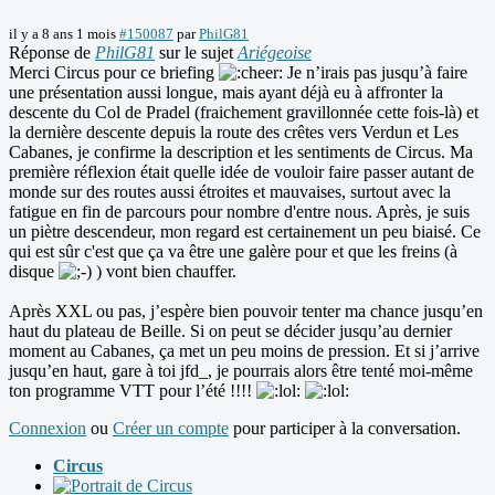
il y a 8 ans 1 mois
#150087
par
PhilG81
Réponse de
PhilG81
sur le sujet
Ariégeoise
Merci Circus pour ce briefing
Je n’irais pas jusqu’à faire
une présentation aussi longue, mais ayant déjà eu à affronter la
descente du Col de Pradel (fraichement gravillonnée cette fois-là) et
la dernière descente depuis la route des crêtes vers Verdun et Les
Cabanes, je confirme la description et les sentiments de Circus. Ma
première réflexion était quelle idée de vouloir faire passer autant de
monde sur des routes aussi étroites et mauvaises, surtout avec la
fatigue en fin de parcours pour nombre d'entre nous. Après, je suis
un piètre descendeur, mon regard est certainement un peu biaisé. Ce
qui est sûr c'est que ça va être une galère pour et que les freins (à
disque
) vont bien chauffer.
Après XXL ou pas, j’espère bien pouvoir tenter ma chance jusqu’en
haut du plateau de Beille. Si on peut se décider jusqu’au dernier
moment au Cabanes, ça met un peu moins de pression. Et si j’arrive
jusqu’en haut, gare à toi jfd_, je pourrais alors être tenté moi-même
ton programme VTT pour l’été !!!!
Connexion
ou
Créer un compte
pour participer à la conversation.
Circus