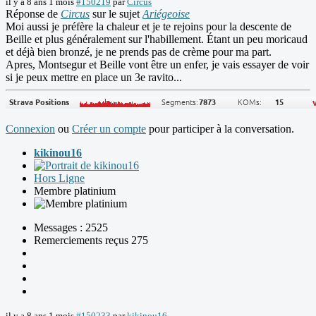
il y a 8 ans 1 mois
#150219
par
Circus
Réponse de
Circus
sur le sujet
Ariégeoise
Moi aussi je préfère la chaleur et je te rejoins pour la descente de
Beille et plus généralement sur l'habillement. Étant un peu moricaud
et déjà bien bronzé, je ne prends pas de crème pour ma part.
Apres, Montsegur et Beille vont être un enfer, je vais essayer de voir
si je peux mettre en place un 3e ravito...
Connexion
ou
Créer un compte
pour participer à la conversation.
kikinou16
Hors Ligne
Membre platinium
Messages : 2525
Remerciements reçus 275
il y a 8 ans 1 mois
#150233
par
kikinou16