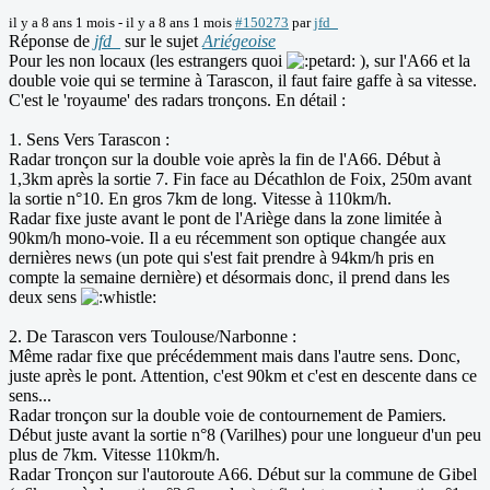
il y a 8 ans 1 mois
-
il y a 8 ans 1 mois
#150273
par
jfd_
Réponse de
jfd_
sur le sujet
Ariégeoise
Pour les non locaux (les estrangers quoi
), sur l'A66 et la
double voie qui se termine à Tarascon, il faut faire gaffe à sa vitesse.
C'est le 'royaume' des radars tronçons. En détail :
1. Sens Vers Tarascon :
Radar tronçon sur la double voie après la fin de l'A66. Début à
1,3km après la sortie 7. Fin face au Décathlon de Foix, 250m avant
la sortie n°10. En gros 7km de long. Vitesse à 110km/h.
Radar fixe juste avant le pont de l'Ariège dans la zone limitée à
90km/h mono-voie. Il a eu récemment son optique changée aux
dernières news (un pote qui s'est fait prendre à 94km/h pris en
compte la semaine dernière) et désormais donc, il prend dans les
deux sens
2. De Tarascon vers Toulouse/Narbonne :
Même radar fixe que précédemment mais dans l'autre sens. Donc,
juste après le pont. Attention, c'est 90km et c'est en descente dans ce
sens...
Radar tronçon sur la double voie de contournement de Pamiers.
Début juste avant la sortie n°8 (Varilhes) pour une longueur d'un peu
plus de 7km. Vitesse 110km/h.
Radar Tronçon sur l'autoroute A66. Début sur la commune de Gibel