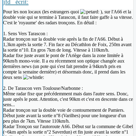
jfd_ écrit:
Pour les non locaux (les estrangers quoi
), sur l'A66 et la
double voie qui se termine à Tarascon, il faut faire gaffe à sa vitesse.
C'est le 'royaume' des radars tronçons. En détail :
1. Sens Vers Tarascon :
Radar tronçon sur la double voie après la fin de l'A66. Début à
1,3km après la sortie 7. Fin face au Décathlon de Foix, 250m avant
la sortie n°10. En gros 7km de long. Vitesse à 110km/h.
Radar fixe juste avant le pont de l'Ariège dans la zone limitée à
90km/h mono-voie. Il a eu récemment son optique changée aux
dernières news (un pote qui s'est fait prendre à 94km/h pris en
compte la semaine dernière) et désormais donc, il prend dans les
deux sens
2. De Tarascon vers Toulouse/Narbonne :
Même radar fixe que précédemment mais dans l'autre sens. Donc,
juste après le pont. Attention, c'est 90km et c'est en descente dans ce
sens...
Radar tronçon sur la double voie de contournement de Pamiers.
Début juste avant la sortie n°8 (Varilhes) pour une longueur d'un
peu plus de 7km. Vitesse 110km/h.
Radar Tronçon sur l'autoroute A66. Début sur la commune de Gibel
(~6km après la sortie n°2 Saverdun) et fin juste avant la sortie n°1