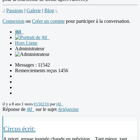
.:
Passions
|
Galerie
|
Blog
:.
Connexion
ou
Créer un compte
pour participer à la conversation.
jfd_
Hors Ligne
Administrateur
Messages : 11542
Remerciements reçus 1456
il y a 8 ans 1 mois
#150216
par
jfd_
Réponse de
jfd_
sur le sujet
Ariégeoise
Circus écrit:
A priori, grosse journée chaude en prévision... Tant mieux, tant