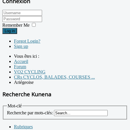
Connexion
Remember Me
Log in
Forgot Login?
Sign up
Vous êtes ici :
Accueil
Forum
VO2 CYCLING
CRs CYCLOS, BALADES, COURSES ...
Ariégeoise
Recherche Kunena
Mot-clé
Recherche par mots-clés:
Rubriques