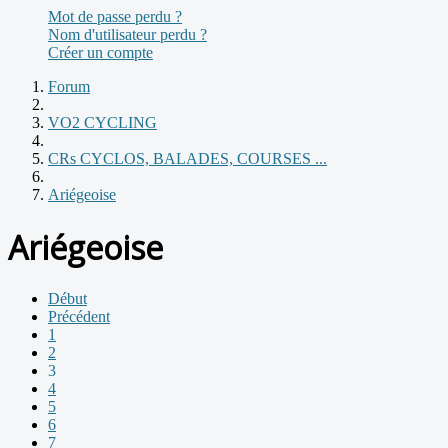
Mot de passe perdu ?
Nom d'utilisateur perdu ?
Créer un compte
Forum
VO2 CYCLING
CRs CYCLOS, BALADES, COURSES ...
Ariégeoise
Ariégeoise
Début
Précédent
1
2
3
4
5
6
7