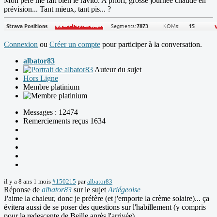
Mon père me fait bien le ravito. A priori, grosse journée chaude en
prévision... Tant mieux, tant pis... ?
Connexion
ou
Créer un compte
pour participer à la conversation.
albator83
Auteur du sujet
Hors Ligne
Membre platinium
Messages : 12474
Remerciements reçus 1634
il y a 8 ans 1 mois
#150215
par
albator83
Réponse de
albator83
sur le sujet
Ariégeoise
J'aime la chaleur, donc je préfère (et j'emporte la crème solaire)... ça
évitera aussi de se poser des questions sur l'habillement (y compris
pour la redescente de Beille après l'arrivée).