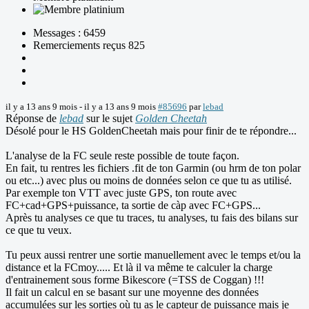
Messages : 6459
Remerciements reçus 825
il y a 13 ans 9 mois
-
il y a 13 ans 9 mois
#85696
par
lebad
Réponse de
lebad
sur le sujet
Golden Cheetah
Désolé pour le HS GoldenCheetah mais pour finir de te répondre...
L'analyse de la FC seule reste possible de toute façon.
En fait, tu rentres les fichiers .fit de ton Garmin (ou hrm de ton polar
ou etc...) avec plus ou moins de données selon ce que tu as utilisé.
Par exemple ton VTT avec juste GPS, ton route avec
FC+cad+GPS+puissance, ta sortie de càp avec FC+GPS...
Après tu analyses ce que tu traces, tu analyses, tu fais des bilans sur
ce que tu veux.
Tu peux aussi rentrer une sortie manuellement avec le temps et/ou la
distance et la FCmoy..... Et là il va même te calculer la charge
d'entrainement sous forme Bikescore (=TSS de Coggan) !!!
Il fait un calcul en se basant sur une moyenne des données
accumulées sur les sorties où tu as le capteur de puissance mais je