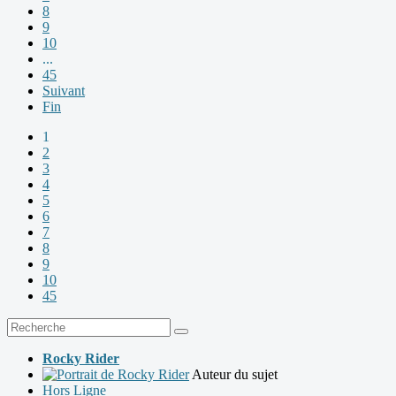
8
9
10
...
45
Suivant
Fin
1
2
3
4
5
6
7
8
9
10
45
Rocky Rider
Auteur du sujet
Hors Ligne