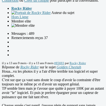
Connexion
ou
Créer un compte
pour participer à la conversation.
Rocky Rider
Auteur du sujet
Hors Ligne
Membre elite
Messages : 489
Remerciements reçus 37
il y a 13 ans 9 mois
-
il y a 13 ans 9 mois
#85693
par
Rocky Rider
Réponse de
Rocky Rider
sur le sujet
Golden Cheetah
Houa...vu les photos il y a l'air d'être terrible ton logiciel et super
complet.
C'est sur que ça vaut sans doute le coup d'avoir la contrainte d'être
toujours sur le même pc et d'avoir un support génial.
TP semble bien mais je t'avoue que quitte à payer 100€ par an autant
avoir "le" logiciel. Et puis je prefere épargner pour un capteur de
puissance qui me fait tant rêver.
Chaque année c'est pareil, j'essaye plein de support sans jamais