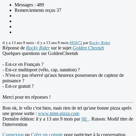
Messages : 489
Remerciements reçus 37
il y a 13 ans 9 mois
-
il y a 13 ans 9 mois
#85672
par
Rocky Rider
Réponse de
Rocky Rider
sur le sujet
Golden Cheetah
Quelques questions sur GoldenCheetah
- Est-ce en Français ?
- Est-ce multisport (vélo, cap, natation) ?
- N'est-ce pas réservé qu'aux heureux possesseurs de capteur de
puissance ?
- Est-ce gratuit ?
Merci pour tes réponses !
Bon ok, le vélo c'est bien, mais rien de tel qu'une bonne pizza après
une grosse sortie :
www.tmnt-pizza.com
Dernière édition: il y a 13 ans 9 mois par
jfd_
. Raison: Modif titre de
l'intervention
Connexion
ou
Créer un compte
pour participer à la conversation.