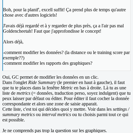
Boh, pour la planif', excell suffit! Ça prend plus de temps qu'autre
chose avec d'autres logiciels!
J'avais déjà regardé et à y regarder de plus près, ça a l'air pas mal
Goldencheetah! Faut que j'approfondisse le concept!
Alors déjà,
-comment modifier les données? (la distance ou le training score par
exemple??)
-comment modifier les rapports des graphiques?
Oui, GC permet de modifier les données en un clic.
Dans l'onglet
Ride Summary
(le premier en haut à gauche), il faut
que tu te places dans la fenêtre
Metric
en bas à droite. Là tu as une
liste de
metrics
(= données, traduction perso, soyez indulgent) que tu
peux laisser par défaut ou éditer. Pour éditer il faut cocher la donnée
correspondante et alors une zone de saisie apparait.
Cette liste, c'est toi qui décides quoi y mettre. Voir dans les
settings /
summary metrics
ou
interval metrics
ou tu choisis parmi tout ce qui
est possible.
Je ne comprends pas trop la question sur les graphiques.