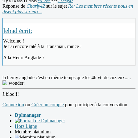
il y a 14 ans 11 mois
#61286
par
Charly42
Réponse de
Charly42
sur le sujet
Re: Les membres récents nous en
disent plus sur eux...
lebad écrit:
Welcome !
Je t'ai encore raté à la Transmau, mince !
A la Henri Anglade ?
la herny anglade c'est en même temps que les 4h vtt de cuzieux.....
à bloc!!!
Connexion
ou
Créer un compte
pour participer à la conversation.
Dplmanager
Hors Ligne
Membre platinium