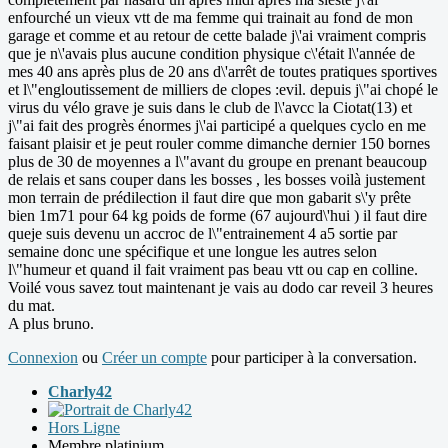
enfourché un vieux vtt de ma femme qui trainait au fond de mon
garage et comme et au retour de cette balade j\'ai vraiment compris
que je n\'avais plus aucune condition physique c\'était l\'année de
mes 40 ans après plus de 20 ans d\'arrêt de toutes pratiques sportives
et l\"engloutissement de milliers de clopes :evil. depuis j\"ai chopé le
virus du vélo grave je suis dans le club de l\'avcc la Ciotat(13) et
j\"ai fait des progrès énormes j\'ai participé a quelques cyclo en me
faisant plaisir et je peut rouler comme dimanche dernier 150 bornes
plus de 30 de moyennes a l\"avant du groupe en prenant beaucoup
de relais et sans couper dans les bosses , les bosses voilà justement
mon terrain de prédilection il faut dire que mon gabarit s\'y prête
bien 1m71 pour 64 kg poids de forme (67 aujourd\'hui ) il faut dire
queje suis devenu un accroc de l\"entrainement 4 a5 sortie par
semaine donc une spécifique et une longue les autres selon
l\"humeur et quand il fait vraiment pas beau vtt ou cap en colline.
Voilé vous savez tout maintenant je vais au dodo car reveil 3 heures
du mat.
A plus bruno.
Connexion
ou
Créer un compte
pour participer à la conversation.
Charly42
Hors Ligne
Membre platinium