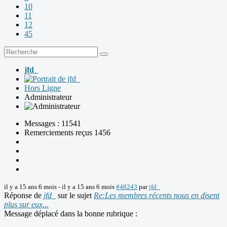
10
11
12
45
jfd_
Hors Ligne
Administrateur
Messages : 11541
Remerciements reçus 1456
il y a 15 ans 6 mois
-
il y a 15 ans 6 mois
#48243
par
jfd_
Réponse de
jfd_
sur le sujet
Re:Les membres récents nous en disent
plus sur eux...
Message déplacé dans la bonne rubrique :