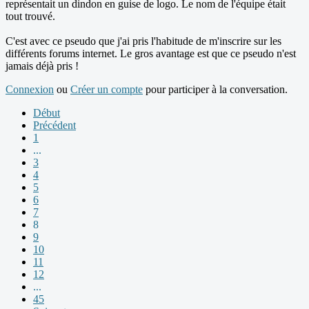
représentait un dindon en guise de logo. Le nom de l'équipe était
tout trouvé.
C'est avec ce pseudo que j'ai pris l'habitude de m'inscrire sur les
différents forums internet. Le gros avantage est que ce pseudo n'est
jamais déjà pris !
Connexion
ou
Créer un compte
pour participer à la conversation.
Début
Précédent
1
...
3
4
5
6
7
8
9
10
11
12
...
45