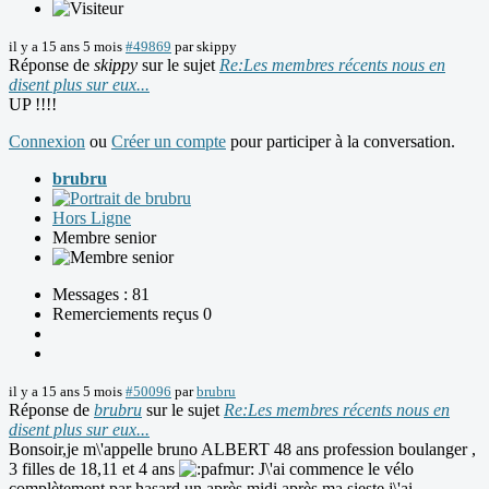
il y a 15 ans 5 mois
#49869
par
skippy
Réponse de
skippy
sur le sujet
Re:Les membres récents nous en
disent plus sur eux...
UP !!!!
Connexion
ou
Créer un compte
pour participer à la conversation.
brubru
Hors Ligne
Membre senior
Messages : 81
Remerciements reçus 0
il y a 15 ans 5 mois
#50096
par
brubru
Réponse de
brubru
sur le sujet
Re:Les membres récents nous en
disent plus sur eux...
Bonsoir,je m\'appelle bruno ALBERT 48 ans profession boulanger ,
3 filles de 18,11 et 4 ans
J\'ai commence le vélo
complètement par hasard un après midi après ma sieste j\'ai