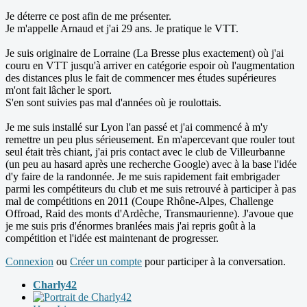
Je déterre ce post afin de me présenter.
Je m'appelle Arnaud et j'ai 29 ans. Je pratique le VTT.
Je suis originaire de Lorraine (La Bresse plus exactement) où j'ai
couru en VTT jusqu'à arriver en catégorie espoir où l'augmentation
des distances plus le fait de commencer mes études supérieures
m'ont fait lâcher le sport.
S'en sont suivies pas mal d'années où je roulottais.
Je me suis installé sur Lyon l'an passé et j'ai commencé à m'y
remettre un peu plus sérieusement. En m'apercevant que rouler tout
seul était très chiant, j'ai pris contact avec le club de Villeurbanne
(un peu au hasard après une recherche Google) avec à la base l'idée
d'y faire de la randonnée. Je me suis rapidement fait embrigader
parmi les compétiteurs du club et me suis retrouvé à participer à pas
mal de compétitions en 2011 (Coupe Rhône-Alpes, Challenge
Offroad, Raid des monts d'Ardèche, Transmaurienne). J'avoue que
je me suis pris d'énormes branlées mais j'ai repris goût à la
compétition et l'idée est maintenant de progresser.
Connexion
ou
Créer un compte
pour participer à la conversation.
Charly42