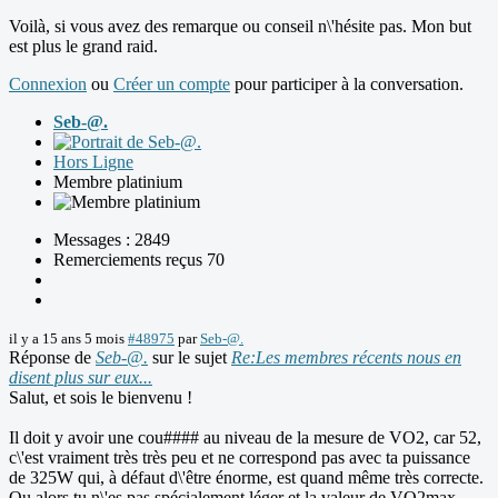
Voilà, si vous avez des remarque ou conseil n\'hésite pas. Mon but
est plus le grand raid.
Connexion
ou
Créer un compte
pour participer à la conversation.
Seb-@.
Hors Ligne
Membre platinium
Messages : 2849
Remerciements reçus 70
il y a 15 ans 5 mois
#48975
par
Seb-@.
Réponse de
Seb-@.
sur le sujet
Re:Les membres récents nous en
disent plus sur eux...
Salut, et sois le bienvenu !
Il doit y avoir une cou#### au niveau de la mesure de VO2, car 52,
c\'est vraiment très très peu et ne correspond pas avec ta puissance
de 325W qui, à défaut d\'être énorme, est quand même très correcte.
Ou alors tu n\'es pas spécialement léger et la valeur de VO2max,