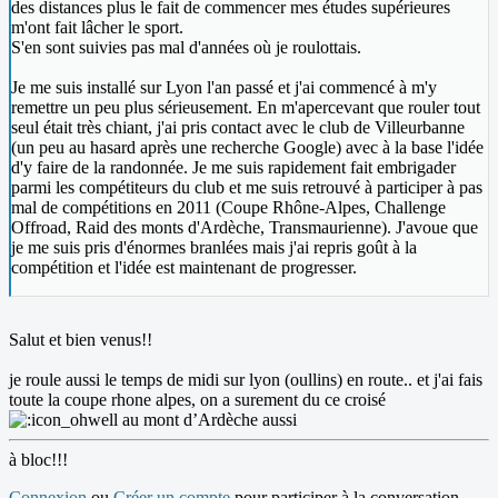
des distances plus le fait de commencer mes études supérieures
m'ont fait lâcher le sport.
S'en sont suivies pas mal d'années où je roulottais.
Je me suis installé sur Lyon l'an passé et j'ai commencé à m'y
remettre un peu plus sérieusement. En m'apercevant que rouler tout
seul était très chiant, j'ai pris contact avec le club de Villeurbanne
(un peu au hasard après une recherche Google) avec à la base l'idée
d'y faire de la randonnée. Je me suis rapidement fait embrigader
parmi les compétiteurs du club et me suis retrouvé à participer à pas
mal de compétitions en 2011 (Coupe Rhône-Alpes, Challenge
Offroad, Raid des monts d'Ardèche, Transmaurienne). J'avoue que
je me suis pris d'énormes branlées mais j'ai repris goût à la
compétition et l'idée est maintenant de progresser.
Salut et bien venus!!
je roule aussi le temps de midi sur lyon (oullins) en route.. et j'ai fais
toute la coupe rhone alpes, on a surement du ce croisé
au mont d’Ardèche aussi
à bloc!!!
Connexion
ou
Créer un compte
pour participer à la conversation.