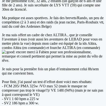
Je me prénomme Éric, 32 ans, 2 enfants (un garçon de 6 ans et une
fille de 2 ans). Je suis secrétaire de LYS VTT (59) qui compte une
30en de licencié.
Ma pratique est asses sportives. Je fais des brevets/Rando, un peu de
compétition (2 à 3 ans) et des raids (la jean racine, Paris-Roubaix vtt,
raid du coté des Ardennes Belge)
Je ma suis offert un cadre de chez ALTIRA , que je conseille
l\'aventure à tous (voir aussi les aventures de LEBAD pour vous en
mettre plein la vue) depuis mon cadre est équipé de la tds Altira,
combo Altira (en commande) et fourche ALTIRA (en commande)
encore merci à Fabien pour son professionnalisme,
remarque et conseil pertinent qui permet la mise au point du vélo de
rêve.
Je suis pour la première fois un plan d\'entrainement celui 8h/sem
qui me convient bien.
Pour finir, j\'ai passé un test d\'effort dont voici mes résultats:
- FCM 205/ PMA 325w /VO max 52 (mais le masque ne
compresser pas trop le visage!!)/ VE 148l (94%) (mais je ne sais pas
à quoi correspond le VE)
- SV1 1 60 bpm a 225 w
- SV2 186 bpm a 300 w.