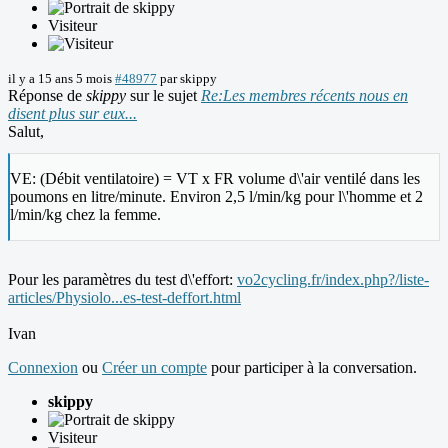
Visiteur
il y a 15 ans 5 mois
#48977
par
skippy
Réponse de
skippy
sur le sujet
Re:Les membres récents nous en
disent plus sur eux...
Salut,
VE: (Débit ventilatoire) = VT x FR volume d\'air ventilé dans les
poumons en litre/minute. Environ 2,5 l/min/kg pour l\'homme et 2
l/min/kg chez la femme.
Pour les paramètres du test d\'effort:
vo2cycling.fr/index.php?/liste-
articles/Physiolo...es-test-deffort.html
Ivan
Connexion
ou
Créer un compte
pour participer à la conversation.
skippy
Visiteur