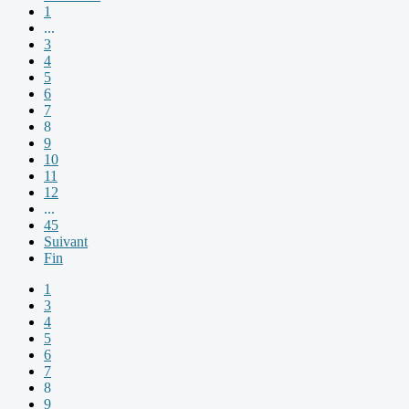
1
...
3
4
5
6
7
8
9
10
11
12
...
45
Suivant
Fin
1
3
4
5
6
7
8
9