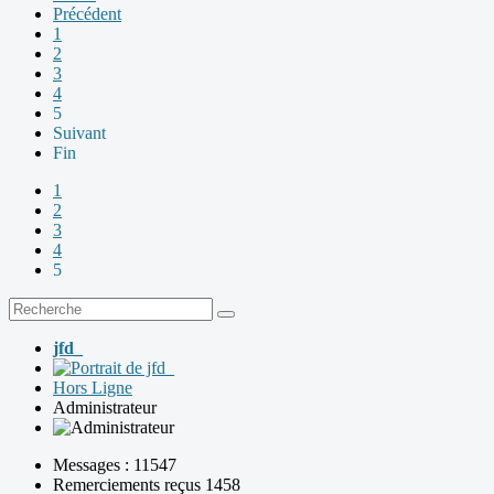
Précédent
1
2
3
4
5
Suivant
Fin
1
2
3
4
5
jfd_
Hors Ligne
Administrateur
Messages : 11547
Remerciements reçus 1458