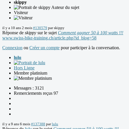
skippy
Auteur du sujet
Visiteur
il y a 10 ans 2 mois
#130579
par
skippy
Réponse de
skippy
sur le sujet
Comment gagner 50 à 100 watts !!!
www.swiss-bike-training.ch/article.php?id_blog=58
Connexion
ou
Créer un compte
pour participer à la conversation.
lulu
Hors Ligne
Membre platinium
Messages : 3121
Remerciements reçus 97
il y a 9 ans 6 mois
#137388
par
lulu
Réponse de
lulu
sur le sujet
Comment gagner 50 à 100 watts !!!