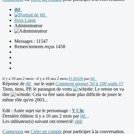
jfd_
Hors Ligne
Administrateur
Messages : 11547
Remerciements reçus 1458
il y a 10 ans 2 mois
-
il y a 10 ans 2 mois
#130428
par
jfd_
Réponse de
jfd_
sur le sujet
Comment gagner 50 à 100 watts !!!
Tiens, tiens, PP, le parangon de vertu
Le retour on va
dire
Cela va être sans doute plus difficile de jouer le
même rôle qu'en 2003...
Edit : Autre sujet sur le personnage :
Y Clic
Dernière édition: il y a 10 ans 2 mois par
jfd_
.
Les utilisateur(s) suivant ont remercié:
phil
Connexion
ou
Créer un compte
pour participer à la conversation.