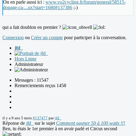
On en parle aussi ici :
www.vo2cycling.fr/forum/general/58515-
dopage-ca-...ux?start=1680#137386
;-)
qui a fait doublon en premier ?
Connexion
ou
Créer un compte
pour participer à la conversation.
jfd_
Hors Ligne
Administrateur
Messages : 11547
Remerciements reçus 1458
il y a 9 ans 5 mois
#137477
par
jfd_
Réponse de
jfd_
sur le sujet
Comment gagner 50 à 100 watts !!!
Ben, tu étais le 1er premier à en avoir parlé et Circus second