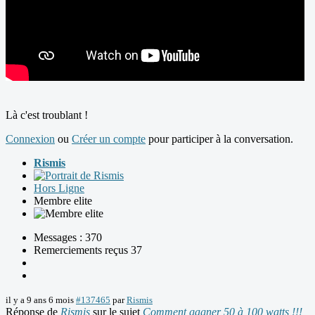
Là c'est troublant !
Connexion
ou
Créer un compte
pour participer à la conversation.
Rismis
Hors Ligne
Membre elite
Messages : 370
Remerciements reçus 37
il y a 9 ans 6 mois
#137465
par
Rismis
Réponse de
Rismis
sur le sujet
Comment gagner 50 à 100 watts !!!