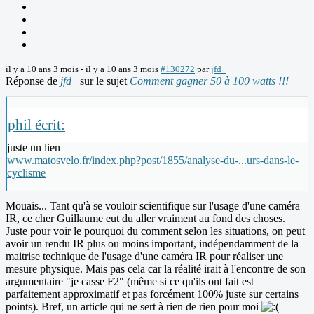
il y a 10 ans 3 mois
-
il y a 10 ans 3 mois
#130272
par
jfd_
Réponse de
jfd_
sur le sujet
Comment gagner 50 à 100 watts !!!
phil écrit:
juste un lien
www.matosvelo.fr/index.php?post/1855/analyse-du-...urs-dans-le-
cyclisme
Mouais... Tant qu'à se vouloir scientifique sur l'usage d'une caméra
IR, ce cher Guillaume eut du aller vraiment au fond des choses.
Juste pour voir le pourquoi du comment selon les situations, on peut
avoir un rendu IR plus ou moins important, indépendamment de la
maitrise technique de l'usage d'une caméra IR pour réaliser une
mesure physique. Mais pas cela car la réalité irait à l'encontre de son
argumentaire "je casse F2" (même si ce qu'ils ont fait est
parfaitement approximatif et pas forcément 100% juste sur certains
points). Bref, un article qui ne sert à rien de rien pour moi