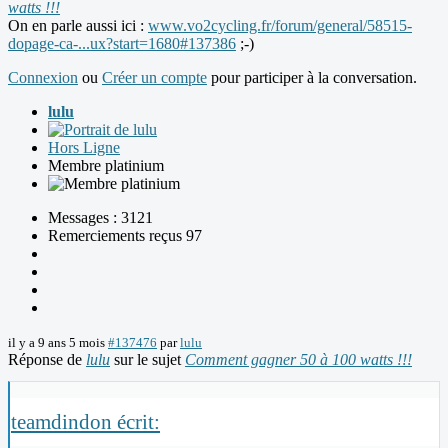
watts !!!
On en parle aussi ici :
www.vo2cycling.fr/forum/general/58515-
dopage-ca-...ux?start=1680#137386
;-)
Connexion
ou
Créer un compte
pour participer à la conversation.
lulu
Hors Ligne
Membre platinium
Messages : 3121
Remerciements reçus 97
il y a 9 ans 5 mois
#137476
par
lulu
Réponse de
lulu
sur le sujet
Comment gagner 50 à 100 watts !!!
teamdindon écrit: