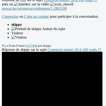
jeter un
sur la vidéo
sporza.be/cm/sporza/wielrennen/1.2885199
Connexion
ou
Créer un compte
pour participer à la conversation.
skippy
Auteur du sujet
Visiteur
il y a 9 ans 6 mois
#137464
par
skippy
Réponse de
skippy
sur le sujet
Comment gagner 50 à 100 watts !!!