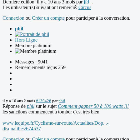
Dernière édition: il y a 10 ans 3 mois par
jfd_
.
Les utilisateur(s) suivant ont remercié:
Circus
Connexion
ou
Créer un compte
pour participer à la conversation.
phil
Hors Ligne
Membre platinium
Messages : 9041
Remerciements reçus 259
il y a 10 ans 2 mois
#130426
par
phil
Réponse de
phil
sur le sujet
Comment gagner 50 à 100 watts !!!
les sanctions commencent à tomber c'est très bien
www.lequipe.fr/Cyclisme-sur-route/Actualites/Dop...-
disqualifies/674537
Connexion
ou
Créer un compte
pour participer à la conversation.