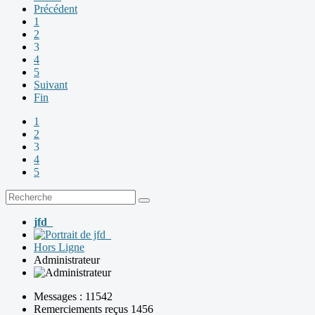
Précédent
1
2
3
4
5
Suivant
Fin
1
2
3
4
5
jfd_
Hors Ligne
Administrateur
Messages : 11542
Remerciements reçus 1456