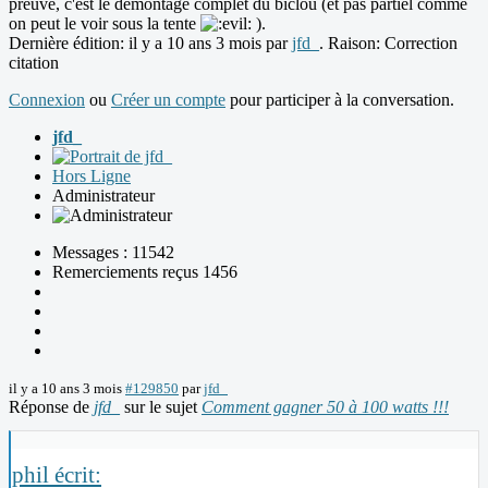
preuve, c'est le démontage complet du biclou (et pas partiel comme
on peut le voir sous la tente
).
Dernière édition: il y a 10 ans 3 mois par
jfd_
. Raison: Correction
citation
Connexion
ou
Créer un compte
pour participer à la conversation.
jfd_
Hors Ligne
Administrateur
Messages : 11542
Remerciements reçus 1456
il y a 10 ans 3 mois
#129850
par
jfd_
Réponse de
jfd_
sur le sujet
Comment gagner 50 à 100 watts !!!
phil écrit: