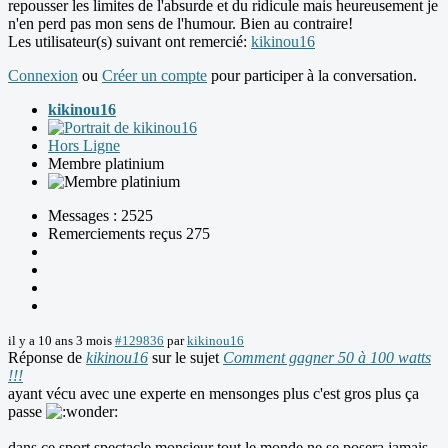
repousser les limites de l'absurde et du ridicule mais heureusement je
n'en perd pas mon sens de l'humour. Bien au contraire!
Les utilisateur(s) suivant ont remercié:
kikinou16
Connexion
ou
Créer un compte
pour participer à la conversation.
kikinou16
Hors Ligne
Membre platinium
Messages : 2525
Remerciements reçus 275
il y a 10 ans 3 mois
#129836
par
kikinou16
Réponse de
kikinou16
sur le sujet
Comment gagner 50 à 100 watts
!!!
ayant vécu avec une experte en mensonges plus c'est gros plus ça
passe
dans ce sport spectacle monsieur tout le monde ne se posera jamais