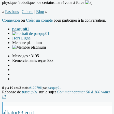
physique "robotique" de certains me révolte à force
.:
Passions
|
Galerie
|
Blog
:.
Connexion
ou
Créer un compte
pour participer à la conversation.
pasqup01
Hors Ligne
Membre platinium
Messages : 3195
Remerciements reçus 833
il y a 10 ans 3 mois
#129796
par
pasqup01
Réponse de
pasqup01
sur le sujet
Comment gagner 50 à 100 watts
!!!
albator83 écrit: