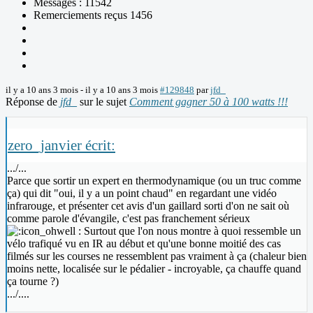
Messages : 11542
Remerciements reçus 1456
il y a 10 ans 3 mois
-
il y a 10 ans 3 mois
#129848
par
jfd_
Réponse de
jfd_
sur le sujet
Comment gagner 50 à 100 watts !!!
zero_janvier écrit:
.../...
Parce que sortir un expert en thermodynamique (ou un truc comme
ça) qui dit "oui, il y a un point chaud" en regardant une vidéo
infrarouge, et présenter cet avis d'un gaillard sorti d'on ne sait où
comme parole d'évangile, c'est pas franchement sérieux
: Surtout que l'on nous montre à quoi ressemble un
vélo trafiqué vu en IR au début et qu'une bonne moitié des cas
filmés sur les courses ne ressemblent pas vraiment à ça (chaleur bien
moins nette, localisée sur le pédalier - incroyable, ça chauffe quand
ça tourne ?)
.../....