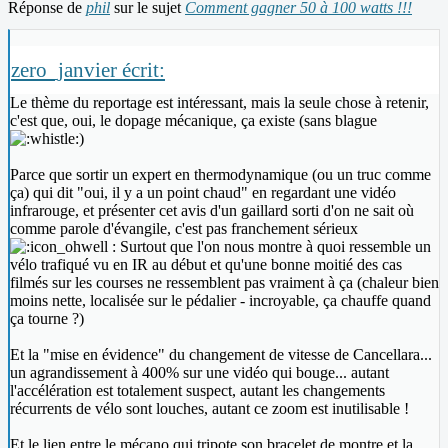
Réponse de
phil
sur le sujet
Comment gagner 50 à 100 watts !!!
zero_janvier écrit:
Le thème du reportage est intéressant, mais la seule chose à retenir,
c'est que, oui, le dopage mécanique, ça existe (sans blague
)
Parce que sortir un expert en thermodynamique (ou un truc comme
ça) qui dit "oui, il y a un point chaud" en regardant une vidéo
infrarouge, et présenter cet avis d'un gaillard sorti d'on ne sait où
comme parole d'évangile, c'est pas franchement sérieux
: Surtout que l'on nous montre à quoi ressemble un
vélo trafiqué vu en IR au début et qu'une bonne moitié des cas
filmés sur les courses ne ressemblent pas vraiment à ça (chaleur bien
moins nette, localisée sur le pédalier - incroyable, ça chauffe quand
ça tourne ?)
Et la "mise en évidence" du changement de vitesse de Cancellara...
un agrandissement à 400% sur une vidéo qui bouge... autant
l'accélération est totalement suspect, autant les changements
récurrents de vélo sont louches, autant ce zoom est inutilisable !
Et le lien entre le mécano qui tripote son
bracelet
de montre et la