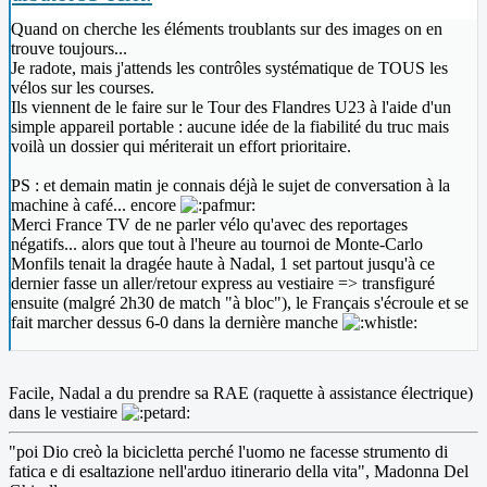
Quand on cherche les éléments troublants sur des images on en
trouve toujours...
Je radote, mais j'attends les contrôles systématique de TOUS les
vélos sur les courses.
Ils viennent de le faire sur le Tour des Flandres U23 à l'aide d'un
simple appareil portable : aucune idée de la fiabilité du truc mais
voilà un dossier qui mériterait un effort prioritaire.
PS : et demain matin je connais déjà le sujet de conversation à la
machine à café... encore
Merci France TV de ne parler vélo qu'avec des reportages
négatifs... alors que tout à l'heure au tournoi de Monte-Carlo
Monfils tenait la dragée haute à Nadal, 1 set partout jusqu'à ce
dernier fasse un aller/retour express au vestiaire => transfiguré
ensuite (malgré 2h30 de match "à bloc"), le Français s'écroule et se
fait marcher dessus 6-0 dans la dernière manche
Facile, Nadal a du prendre sa RAE (raquette à assistance électrique)
dans le vestiaire
"poi Dio creò la bicicletta perché l'uomo ne facesse strumento di
fatica e di esaltazione nell'arduo itinerario della vita", Madonna Del