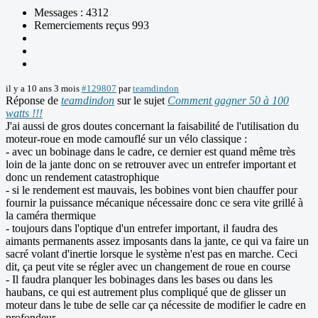
Messages : 4312
Remerciements reçus 993
il y a 10 ans 3 mois
#129807
par
teamdindon
Réponse de
teamdindon
sur le sujet
Comment gagner 50 à 100
watts !!!
J'ai aussi de gros doutes concernant la faisabilité de l'utilisation du
moteur-roue en mode camouflé sur un vélo classique :
- avec un bobinage dans le cadre, ce dernier est quand même très
loin de la jante donc on se retrouver avec un entrefer important et
donc un rendement catastrophique
- si le rendement est mauvais, les bobines vont bien chauffer pour
fournir la puissance mécanique nécessaire donc ce sera vite grillé à
la caméra thermique
- toujours dans l'optique d'un entrefer important, il faudra des
aimants permanents assez imposants dans la jante, ce qui va faire un
sacré volant d'inertie lorsque le système n'est pas en marche. Ceci
dit, ça peut vite se régler avec un changement de roue en course
- Il faudra planquer les bobinages dans les bases ou dans les
haubans, ce qui est autrement plus compliqué que de glisser un
moteur dans le tube de selle car ça nécessite de modifier le cadre en
profondeur.