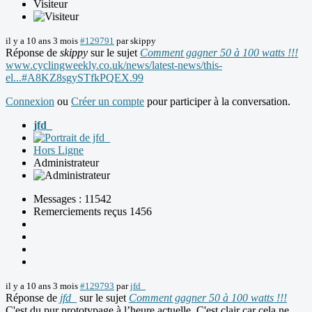
Visiteur
il y a 10 ans 3 mois
#129791
par
skippy
Réponse de
skippy
sur le sujet
Comment gagner 50 à 100 watts !!!
www.cyclingweekly.co.uk/news/latest-news/this-
el...#A8KZ8sgySTfkPQEX.99
Connexion
ou
Créer un compte
pour participer à la conversation.
jfd_
Hors Ligne
Administrateur
Messages : 11542
Remerciements reçus 1456
il y a 10 ans 3 mois
#129793
par
jfd_
Réponse de
jfd_
sur le sujet
Comment gagner 50 à 100 watts !!!
C'est du pur prototypage à l’heure actuelle. C'est clair car cela ne