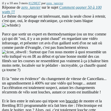
il y a 10 ans 3 mois
#129837
par
zero_janvier
Réponse de
zero_janvier
sur le sujet
Comment gagner 50 à 100
watts !!!
Le thème du reportage est intéressant, mais la seule chose à retenir,
c'est que, oui, le dopage mécanique, ça existe (sans blague
)
Parce que sortir un expert en thermodynamique (ou un truc comme
ça) qui dit "oui, il y a un point chaud" en regardant une vidéo
infrarouge, et présenter cet avis d'un gaillard sorti d'on ne sait où
comme parole d'évangile, c'est pas franchement sérieux
: Surtout que l'on nous montre à quoi ressemble un
vélo trafiqué vu en IR au début et qu'une bonne moitié des cas
filmés sur les courses ne ressemblent pas vraiment à ça (chaleur bien
moins nette, localisée sur le pédalier - incroyable, ça chauffe quand
ça tourne ?)
Et la "mise en évidence" du changement de vitesse de Cancellara...
un agrandissement à 400% sur une vidéo qui bouge... autant
l'accélération est totalement suspect, autant les changements
récurrents de vélo sont louches, autant ce zoom est inutilisable !
Et le lien entre le mécano qui tripote son
bracelet
de montre et la
Breitling B55 programmable m'a fait bien rire : l'électronique est
dans le boitier, non ? Alors, oui, c'est totalement louche cette